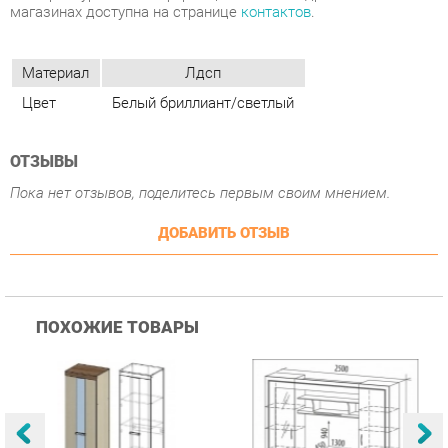
Цвет
Белый бриллиант/светлый
ОТЗЫВЫ
Пока нет отзывов, поделитесь первым своим мнением.
ДОБАВИТЬ ОТЗЫВ
ПОХОЖИЕ ТОВАРЫ
Гостиная Стиль
Гостиная Витра
К
Атлантида-2 Венге-дуб
Симфония 7.10
п
Белфорд
А