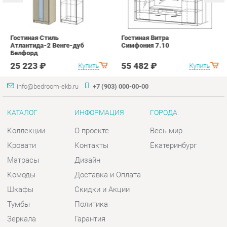
с
25 223 ₽
55 482 ₽
Купить
Купить
info@bedroom-ekb.ru
+7 (903) 000-00-00
КАТАЛОГ
ИНФОРМАЦИЯ
ГОРОДА
Коллекции
О проекте
Весь мир
Кровати
Контакты
Екатеринбург
Матрасы
Дизайн
Комоды
Доставка и Оплата
Шкафы
Скидки и Акции
Тумбы
Политика
Зеркала
Гарантия
Столы
Помощь
Мягкая мебель
Комплектующие
КОНТАКТЫ