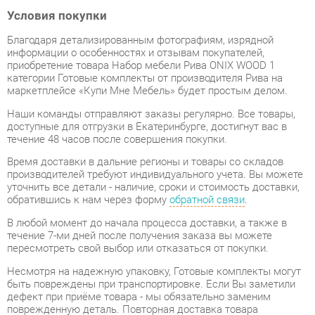
Благодаря детализированным фотографиям, изрядной
информации о особенностях и отзывам покупателей,
приобретение товара Набор мебели Рива ONIX WOOD 1
категории Готовые комплекты от производителя Рива на
маркетплейсе «Купи Мне Мебель» будет простым делом.
Наши команды отправляют заказы регулярно. Все товары,
доступные для отгрузки в Екатеринбурге, достигнут вас в
течение 48 часов после совершения покупки.
Время доставки в дальние регионы и товары со складов
производителей требуют индивидуального учета. Вы можете
уточнить все детали - наличие, сроки и стоимость доставки,
обратившись к нам через форму
обратной связи
.
В любой момент до начала процесса доставки, а также в
течение 7-ми дней после получения заказа вы можете
пересмотреть свой выбор или отказаться от покупки.
Несмотря на надежную упаковку, Готовые комплекты могут
быть повреждены при транспортировке. Если Вы заметили
дефект при приёме товара - мы обязательно заменим
поврежденную деталь. Повторная доставка товара
обходится вам абсолютно бесплатно.
Гарантийный период
на весь ассортимент категории
Готовые комплекты составляет
1 год
, в то время как для