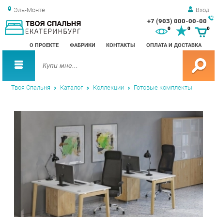
Эль-Монте
Вход
+7 (903) 000-00-00
Зак
0
0
0
обр
О ПРОЕКТЕ
ФАБРИКИ
КОНТАКТЫ
ОПЛАТА И ДОСТАВКА
зво
Твоя Спальня
Каталог
Коллекции
Готовые комплекты