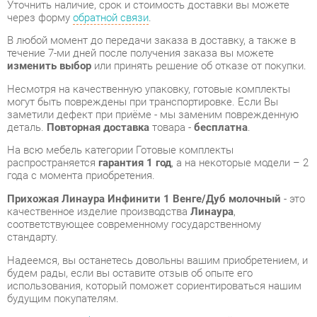
Несмотря на качественную упаковку, готовые комплекты
могут быть повреждены при транспортировке. Если Вы
заметили дефект при приёме - мы заменим поврежденную
деталь.
Повторная доставка
товара -
бесплатна
.
На всю мебель категории Готовые комплекты
распространяется
гарантия 1 год
, а на некоторые модели – 2
года с момента приобретения.
Прихожая Линаура Инфинити 1 Венге/Дуб молочный
- это
качественное изделие производства
Линаура
,
соответствующее современному государственному
стандарту.
Надеемся, вы останетесь довольны вашим приобретением, и
будем рады, если вы оставите отзыв об опыте его
использования, который поможет сориентироваться нашим
будущим покупателям.
Кроме формы
обратной связи
получить развёрнутую
консультацию, фото и видеообзор продукции вы можете по
e-mail, телефону в Екатеринбурге и через мессенджеры
Telegram и WhatsApp.
Готовые комплекты также можно сравнить между собой в
нашем шоу-руме и купить Прихожая Линаура Инфинити 1