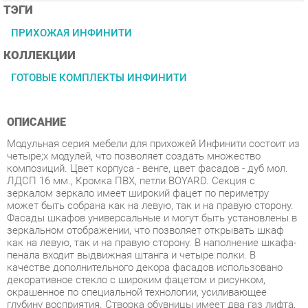
КОЛЛЕКЦИИ
ГОТОВЫЕ КОМПЛЕКТЫ ИНФИНИТИ
ОПИСАНИЕ
Модульная серия мебели для прихожей Инфинити состоит из
четырe;х модулей, что позволяет создать множество
композиций. Цвет корпуса - венге, цвет фасадов - дуб мол.
ЛДСП 16 мм., Кромка ПВХ, петли BOYARD. Секция с
зеркалом зеркало имеет широкий фацет по периметру
может быть собрана как на левую, так и на правую сторону.
Фасады шкафов универсальные и могут быть установлены в
зеркальном отображении, что позволяет открывать шкаф
как на левую, так и на правую сторону. В наполнение шкафа-
пенала входит выдвижная штанга и четыре полки. В
качестве дополнительного декора фасадов использовано
декоративное стекло с широким фацетом и рисунком,
окрашенное по специальной технологии, усиливающее
глубину восприятия. Створка обувницы имеет два газ лифта,
выдвижной ящик на роликовых направляющих, применены
регулируемые по высоте опоры, высокопрочные крючки.
Задние стенки и дно ящика выполнены из ламинированного и
облагороженного ЛДВП в цвет корпуса. Габариты изделия