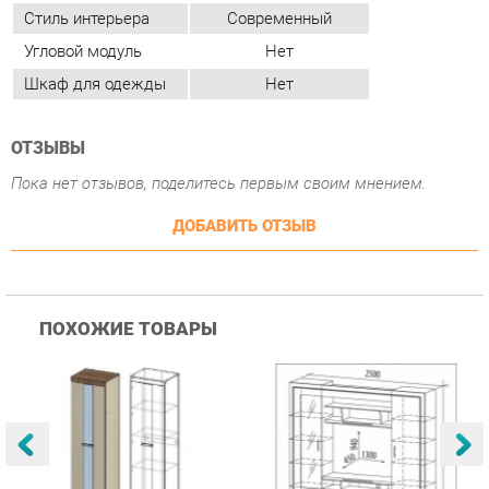
ОТЗЫВЫ
Пока нет отзывов, поделитесь первым своим мнением.
ДОБАВИТЬ ОТЗЫВ
ПОХОЖИЕ ТОВАРЫ
Гостиная Стиль
Гостиная Витра
К
Атлантида-2 Венге-дуб
Симфония 7.10
п
Белфорд
А
с
25 223 ₽
55 482 ₽
Купить
Купить
info@bedroom-ekb.ru
+7 (903) 000-00-00