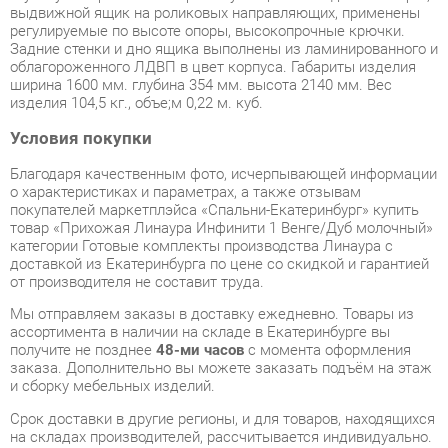
ширина 1600 мм. глубина 354 мм. высота 2140 мм. Вес
изделия 104,5 кг., объe;м 0,22 м. куб.
Условия покупки
Благодаря качественным фото, исчерпывающей информации
о характеристиках и параметрах, а также отзывам
покупателей маркетплэйса «Спальни-Екатеринбург» купить
товар «Прихожая Линаура Инфинити 1 Венге/Дуб молочный»
категории Готовые комплекты производства Линаура с
доставкой из Екатеринбурга по цене со скидкой и гарантией
от производителя не составит труда.
Мы отправляем заказы в доставку ежедневно. Товары из
ассортимента в наличии на складе в Екатеринбурге вы
получите не позднее
48-ми часов
с момента оформления
заказа. Дополнительно вы можете заказать подъём на этаж
и сборку мебельных изделий.
Срок доставки в другие регионы, и для товаров, находящихся
на складах производителей, рассчитывается индивидуально.
Уточнить наличие, срок и стоимость доставки вы можете
через форму
обратной связи
.
В любой момент до передачи заказа в доставку, а также в
течение 7-ми дней после получения заказа вы можете
изменить выбор
или принять решение об отказе от покупки.