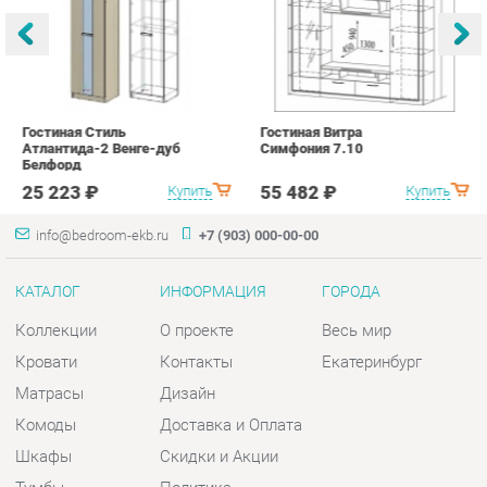
Атлантида-2 Венге-дуб
Симфония 7.10
п
Белфорд
А
с
25 223 ₽
55 482 ₽
Купить
Купить
info@bedroom-ekb.ru
+7 (903) 000-00-00
КАТАЛОГ
ИНФОРМАЦИЯ
ГОРОДА
Коллекции
О проекте
Весь мир
Кровати
Контакты
Екатеринбург
Матрасы
Дизайн
Комоды
Доставка и Оплата
Шкафы
Скидки и Акции
Тумбы
Политика
Зеркала
Гарантия
Столы
Помощь
Мягкая мебель
Комплектующие