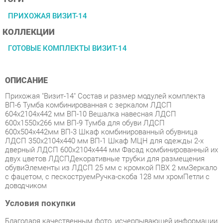
КОЛЛЕКЦИИ
ГОТОВЫЕ КОМПЛЕКТЫ ВИЗИТ-14
ОПИСАНИЕ
Прихожая "Визит-14" Состав и размер модулей комплекта
ВП-6 Тумба комбинированная с зеркалом ЛДСП
604х2104х442 мм ВП-10 Вешалка навесная ЛДСП
600х1550х266 мм ВП-9 Тумба для обуви ЛДСП
600х504х442мм ВП-3 Шкаф комбинированный обувница
ЛДСП 350х2104х440 мм ВП-1 Шкаф МЦН для одежды 2-х
дверный ЛДСП 600х2104х444 мм Фасад комбинированный их
двух цветов ЛДСПДекоративные трубки для размещения
обувиЭлементы из ЛДСП 25 мм с кромкой ПВХ 2 ммЗеркало
с фацетом, с пескоструемРучка-скоба 128 мм хромПетли с
доводчиком
Условия покупки
Благодаря качественным фото, исчерпывающей информации
о характеристиках и параметрах, а также отзывам
покупателей маркетплэйса «Спальни-Екатеринбург» купить
товар «Прихожая Марибель Визит-14 вар. 2» категории
Готовые комплекты производства Марибель с доставкой из