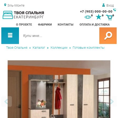
Эль-Монте
Вход
+7 (903) 000-00-00
Зак
0
0
0
обр
О ПРОЕКТЕ
ФАБРИКИ
КОНТАКТЫ
ОПЛАТА И ДОСТАВКА
зво
Твоя Спальня
Каталог
Коллекции
Готовые комплекты