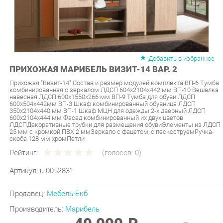
Добавить в избранное
ПРИХОЖАЯ МАРИБЕЛЬ ВИЗИТ-14 ВАР. 2
Прихожая "Визит-14" Состав и размер модулей комплекта ВП-6 Тумба
комбинированная с зеркалом ЛДСП 604х2104х442 мм ВП-10 Вешалка
навесная ЛДСП 600х1550х266 мм ВП-9 Тумба для обуви ЛДСП
600х504х442мм ВП-3 Шкаф комбинированный обувница ЛДСП
350х2104х440 мм ВП-1 Шкаф МЦН для одежды 2-х дверный ЛДСП
600х2104х444 мм Фасад комбинированный их двух цветов
ЛДСПДекоративные трубки для размещения обувиЭлементы из ЛДСП
25 мм с кромкой ПВХ 2 ммЗеркало с фацетом, с пескоструемРучка-
скоба 128 мм хромПетли
Рейтинг:
(голосов:
0
)
Артикул:
u-0052831
Продавец:
Мебель-Екб
Производитель:
Марибель
49 090 ₽
Под заказ
Последняя цена: