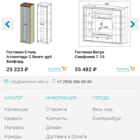
Гостиная Стиль
Гостиная Витра
К
Атлантида-2 Венге-дуб
Симфония 7.10
п
Белфорд
А
с
25 223 ₽
55 482 ₽
Купить
Купить
info@bedroom-ekb.ru
+7 (903) 000-00-00
КАТАЛОГ
ИНФОРМАЦИЯ
ГОРОДА
Коллекции
О проекте
Весь мир
Кровати
Контакты
Екатеринбург
Матрасы
Дизайн
Комоды
Доставка и Оплата
Шкафы
Скидки и Акции
Тумбы
Политика
Зеркала
Гарантия
Столы
Помощь
Мягкая мебель