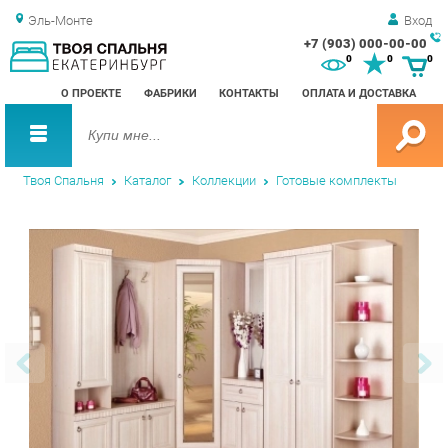
Эль-Монте
Вход
+7 (903) 000-00-00
Зак
0
0
0
обр
О ПРОЕКТЕ
ФАБРИКИ
КОНТАКТЫ
ОПЛАТА И ДОСТАВКА
зво
Твоя Спальня
Каталог
Коллекции
Готовые комплекты