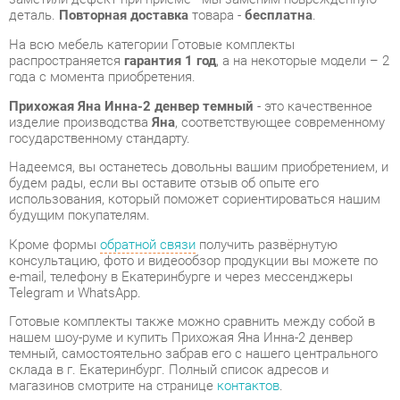
Прихожая Яна Инна-2 денвер темный
- это качественное
изделие производства
Яна
, соответствующее современному
государственному стандарту.
Надеемся, вы останетесь довольны вашим приобретением, и
будем рады, если вы оставите отзыв об опыте его
использования, который поможет сориентироваться нашим
будущим покупателям.
Кроме формы
обратной связи
получить развёрнутую
консультацию, фото и видеообзор продукции вы можете по
e-mail, телефону в Екатеринбурге и через мессенджеры
Telegram и WhatsApp.
Готовые комплекты также можно сравнить между собой в
нашем шоу-руме и купить Прихожая Яна Инна-2 денвер
темный, самостоятельно забрав его с нашего центрального
склада в г. Екатеринбург. Полный список адресов и
магазинов смотрите на странице
контактов
.
Материал
Мдф
Ширина, мм
1971
Глубина, мм
428