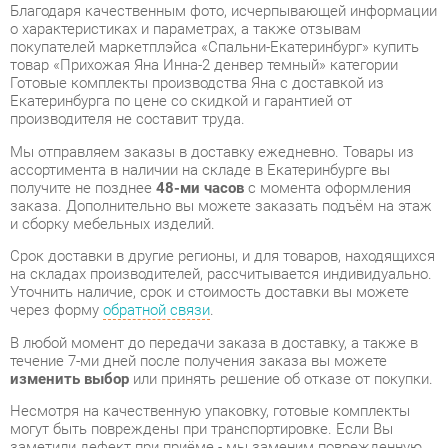
Готовые комплекты производства Яна с доставкой из
Екатеринбурга по цене со скидкой и гарантией от
производителя не составит труда.
Мы отправляем заказы в доставку ежедневно. Товары из
ассортимента в наличии на складе в Екатеринбурге вы
получите не позднее
48-ми часов
с момента оформления
заказа. Дополнительно вы можете заказать подъём на этаж
и сборку мебельных изделий.
Срок доставки в другие регионы, и для товаров, находящихся
на складах производителей, рассчитывается индивидуально.
Уточнить наличие, срок и стоимость доставки вы можете
через форму
обратной связи
.
В любой момент до передачи заказа в доставку, а также в
течение 7-ми дней после получения заказа вы можете
изменить выбор
или принять решение об отказе от покупки.
Несмотря на качественную упаковку, готовые комплекты
могут быть повреждены при транспортировке. Если Вы
заметили дефект при приёме - мы заменим поврежденную
деталь.
Повторная доставка
товара -
бесплатна
.
На всю мебель категории Готовые комплекты
распространяется
гарантия 1 год
, а на некоторые модели – 2
года с момента приобретения.