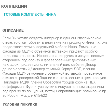
ГОТОВЫЕ КОМПЛЕКТЫ ИННА
ОПИСАНИЕ
Если Вы хотите создать интерьер в едином классическом
стиле, то стоит обратить внимание на прихожую Инна т.к. она
продолжает серию модульной мебели Инна. Рамочные
фасады из МДФ с объемной вставкой, придают особую
привлекательность. Использование ручек с искусственным
старением под бронзу и фрезерованных декоративных
накладок придает дополнительный шик мебели. Декор
денвер светлый / денвер тe;мный Корпус ДСП, пленка
Фасады МДФ рамочные с объемной вставкой, прозрачное
стекло с гравировкой Задние стенки клееные в цвет корпуса.
Накладки МДФ, пленка Обработка торцов кромка ПВХ,
софтформинг Фурнитура ручки с искусственным старением
под бронзу пр-во Турция, петли, направляющие роликовые пр-
во Россия Модули 615-622
Условия покупки
Благодаря качественным фото, исчерпывающей информации
о характеристиках и параметрах, а также отзывам
покупателей маркетплэйса «Спальни-Екатеринбург» купить
товар «Прихожая Яна Инна-2 денвер темный» категории