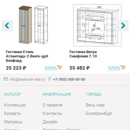
Гостиная Стиль
Гостиная Витра
К
Атлантида-2 Венге-дуб
Симфония 7.10
п
Белфорд
А
с
25 223 ₽
55 482 ₽
Купить
Купить
info@bedroom-ekb.ru
+7 (903) 000-00-00
КАТАЛОГ
ИНФОРМАЦИЯ
ГОРОДА
Коллекции
О проекте
Весь мир
Кровати
Контакты
Екатеринбург
Матрасы
Дизайн
Комоды
Доставка и Оплата
Шкафы
Скидки и Акции
Тумбы
Политика
Зеркала
Гарантия
Столы
Помощь
Мягкая мебель