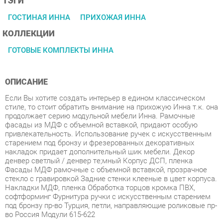
КОЛЛЕКЦИИ
ГОТОВЫЕ КОМПЛЕКТЫ ИННА
ОПИСАНИЕ
Если Вы хотите создать интерьер в едином классическом
стиле, то стоит обратить внимание на прихожую Инна т.к. она
продолжает серию модульной мебели Инна. Рамочные
фасады из МДФ с объемной вставкой, придают особую
привлекательность. Использование ручек с искусственным
старением под бронзу и фрезерованных декоративных
накладок придает дополнительный шик мебели. Декор
денвер светлый / денвер тe;мный Корпус ДСП, пленка
Фасады МДФ рамочные с объемной вставкой, прозрачное
стекло с гравировкой Задние стенки клееные в цвет корпуса.
Накладки МДФ, пленка Обработка торцов кромка ПВХ,
софтформинг Фурнитура ручки с искусственным старением
под бронзу пр-во Турция, петли, направляющие роликовые пр-
во Россия Модули 615-622
Условия покупки
Благодаря качественным фото, исчерпывающей информации
о характеристиках и параметрах, а также отзывам