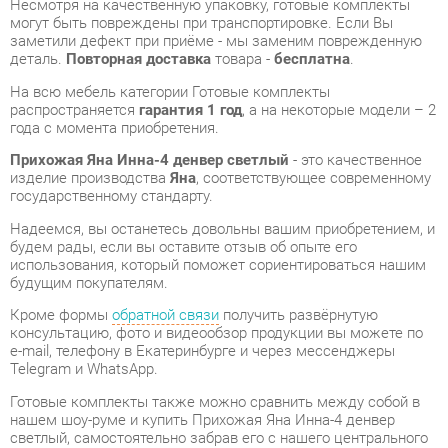
распространяется
гарантия 1 год
, а на некоторые модели – 2
года с момента приобретения.
Прихожая Яна Инна-4 денвер светлый
- это качественное
изделие производства
Яна
, соответствующее современному
государственному стандарту.
Надеемся, вы останетесь довольны вашим приобретением, и
будем рады, если вы оставите отзыв об опыте его
использования, который поможет сориентироваться нашим
будущим покупателям.
Кроме формы
обратной связи
получить развёрнутую
консультацию, фото и видеообзор продукции вы можете по
e-mail, телефону в Екатеринбурге и через мессенджеры
Telegram и WhatsApp.
Готовые комплекты также можно сравнить между собой в
нашем шоу-руме и купить Прихожая Яна Инна-4 денвер
светлый, самостоятельно забрав его с нашего центрального
склада в г. Екатеринбург. Полный список адресов и
магазинов смотрите на странице
контактов
.
Материал
Мдф