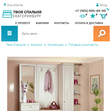
Эль-Монте
Вход
+7 (903) 000-00-00
Зак
0
0
0
обр
О ПРОЕКТЕ
ФАБРИКИ
КОНТАКТЫ
ОПЛАТА И ДОСТАВКА
зво
Твоя Спальня
Каталог
Коллекции
Готовые комплекты