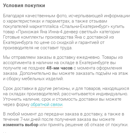
покупателей маркетплэйса «Спальни-Екатеринбург» купить
товар «Прихожая Яна Инна-4 денвер светлый» категории
Готовые комплекты производства Яна с доставкой из
Екатеринбурга по цене со скидкой и гарантией от
производителя не составит труда.
Мы отправляем заказы в доставку ежедневно. Товары из
ассортимента в наличии на складе в Екатеринбурге вы
получите не позднее
48-ми часов
с момента оформления
заказа. Дополнительно вы можете заказать подъём на этаж
и сборку мебельных изделий.
Срок доставки в другие регионы, и для товаров, находящихся
на складах производителей, рассчитывается индивидуально.
Уточнить наличие, срок и стоимость доставки вы можете
через форму
обратной связи
.
В любой момент до передачи заказа в доставку, а также в
течение 7-ми дней после получения заказа вы можете
изменить выбор
или принять решение об отказе от покупки.
Несмотря на качественную упаковку, готовые комплекты
могут быть повреждены при транспортировке. Если Вы
заметили дефект при приёме - мы заменим поврежденную
деталь.
Повторная доставка
товара -
бесплатна
.
На всю мебель категории Готовые комплекты