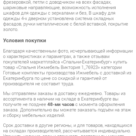
одежды 4-х дверном установлена система складных
фасадов, ручки металлические с белой вставкой, покрытие
золото.
Условия покупки
Благодаря качественным фото, исчерпывающей информации
о характеристиках и параметрах, а также отзывам
покупателей маркетплэйса «Спальни-Екатеринбург» купить
товар «Спальня Ижмебель Виктория 1_76923» категории
Готовые комплекты производства Ижмебель с доставкой из
Екатеринбурга по цене со скидкой и гарантией от
производителя не составит труда.
Мы отправляем заказы в доставку ежедневно. Товары из
ассортимента в наличии на складе в Екатеринбурге вы
получите не позднее
48-ми часов
с момента оформления
заказа. Дополнительно вы можете заказать подъём на этаж
и сборку мебельных изделий.
Срок доставки в другие регионы, и для товаров, находящихся
на складах производителей, рассчитывается индивидуально.
Уточнить наличие, срок и стоимость доставки вы можете
через форму
обратной связи
.
В любой момент до передачи заказа в доставку, а также в
течение 7-ми дней после получения заказа вы можете