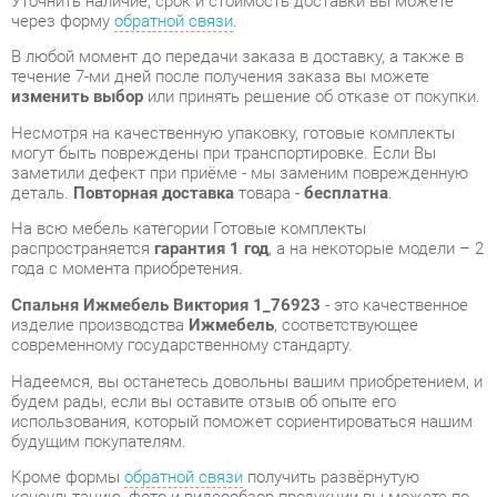
изменить выбор
или принять решение об отказе от покупки.
Несмотря на качественную упаковку, готовые комплекты
могут быть повреждены при транспортировке. Если Вы
заметили дефект при приёме - мы заменим поврежденную
деталь.
Повторная доставка
товара -
бесплатна
.
На всю мебель категории Готовые комплекты
распространяется
гарантия 1 год
, а на некоторые модели – 2
года с момента приобретения.
Спальня Ижмебель Виктория 1_76923
- это качественное
изделие производства
Ижмебель
, соответствующее
современному государственному стандарту.
Надеемся, вы останетесь довольны вашим приобретением, и
будем рады, если вы оставите отзыв об опыте его
использования, который поможет сориентироваться нашим
будущим покупателям.
Кроме формы
обратной связи
получить развёрнутую
консультацию, фото и видеообзор продукции вы можете по
e-mail, телефону в Екатеринбурге и через мессенджеры
Telegram и WhatsApp.
Готовые комплекты также можно сравнить между собой в
нашем шоу-руме и купить Спальня Ижмебель Виктория