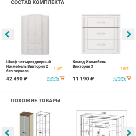
Шкаф четырехдверный
Комод Ижмебель
Т
Ижмебель Виктория 2
Виктория 3
И
1
шт.
1
шт.
без зеркала
42 490 ₽
11 190 ₽
Купить
Купить
ПОХОЖИЕ ТОВАРЫ
Гостиная Стиль
Гостиная Витра
К
Атлантида-2 Венге-дуб
Симфония 7.10
п
Белфорд
А
с