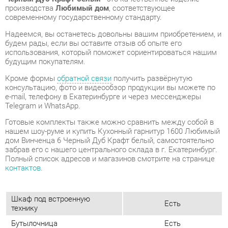
будущим покупателям.
Кроме формы
обратной связи
получить развёрнутую
консультацию, фото и видеообзор продукции вы можете по
e-mail, телефону в Екатеринбурге и через мессенджеры
Telegram и WhatsApp.
Готовые комплекты также можно сравнить между собой в
нашем шоу-руме и купить Кухонный гарнитур 1600 Любимый
дом Винченца 6 Черный Дуб Крафт белый, самостоятельно
забрав его с нашего центрального склада в г. Екатеринбург.
Полный список адресов и магазинов смотрите на странице
контактов
.
Шкаф под встроенную
Есть
технику
Бутылочница
Есть
Класс (кухни)
Эконом
Фотопечать (кух.гарнитуры)
Нет
Материал
Лдсп
Черный/дуб крафт
Цвет
белый