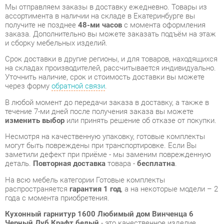
Срок доставки в другие регионы, и для товаров, находящихся
на складах производителей, рассчитывается индивидуально.
Уточнить наличие, срок и стоимость доставки вы можете
через форму
обратной связи
.
В любой момент до передачи заказа в доставку, а также в
течение 7-ми дней после получения заказа вы можете
изменить выбор
или принять решение об отказе от покупки.
Несмотря на качественную упаковку, готовые комплекты
могут быть повреждены при транспортировке. Если Вы
заметили дефект при приёме - мы заменим поврежденную
деталь.
Повторная доставка
товара -
бесплатна
.
На всю мебель категории Готовые комплекты
распространяется
гарантия 1 год
, а на некоторые модели – 2
года с момента приобретения.
Кухонный гарнитур 1600 Любимый дом Винченца 6
Черный Дуб Крафт белый
- это качественное изделие
производства
Любимый дом
, соответствующее
современному государственному стандарту.
Надеемся, вы останетесь довольны вашим приобретением, и
будем рады, если вы оставите отзыв об опыте его
использования, который поможет сориентироваться нашим