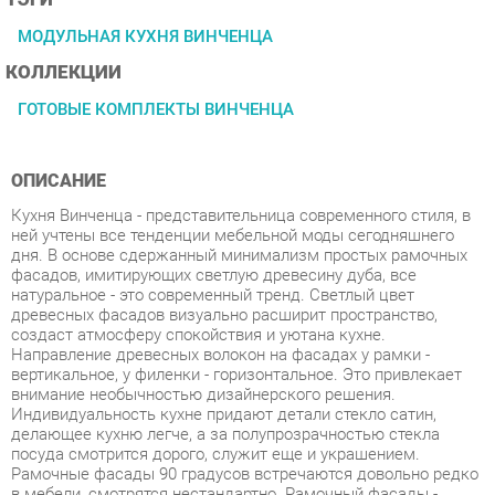
КОЛЛЕКЦИИ
ГОТОВЫЕ КОМПЛЕКТЫ ВИНЧЕНЦА
ОПИСАНИЕ
Кухня Винченца - представительница современного стиля, в
ней учтены все тенденции мебельной моды сегодняшнего
дня. В основе сдержанный минимализм простых рамочных
фасадов, имитирующих светлую древесину дуба, все
натуральное - это современный тренд. Светлый цвет
древесных фасадов визуально расширит пространство,
создаст атмосферу спокойствия и уютана кухне.
Направление древесных волокон на фасадах у рамки -
вертикальное, у филенки - горизонтальное. Это привлекает
внимание необычностью дизайнерского решения.
Индивидуальность кухне придают детали стекло сатин,
делающее кухню легче, а за полупрозрачностью стекла
посуда смотрится дорого, служит еще и украшением.
Рамочные фасады 90 градусов встречаются довольно редко
в мебели, смотрятся нестандартно. Рамочный фасады -
самая надежная конструкция, кухня будет долго служить.
Черные лаконичные ручки контрастный акцент,
подчеркивающий светлый природный цвет.Они практичны и
удобны в использовании. Модули с ящиками добавят