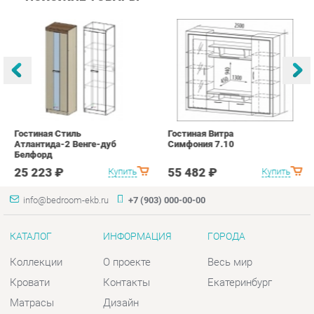
Гостиная Стиль
Гостиная Витра
К
Атлантида-2 Венге-дуб
Симфония 7.10
п
Белфорд
А
с
25 223 ₽
55 482 ₽
Купить
Купить
info@bedroom-ekb.ru
+7 (903) 000-00-00
КАТАЛОГ
ИНФОРМАЦИЯ
ГОРОДА
Коллекции
О проекте
Весь мир
Кровати
Контакты
Екатеринбург
Матрасы
Дизайн
Комоды
Доставка и Оплата
Шкафы
Скидки и Акции
Тумбы
Политика
Зеркала
Гарантия
Столы
Помощь
Мягкая мебель