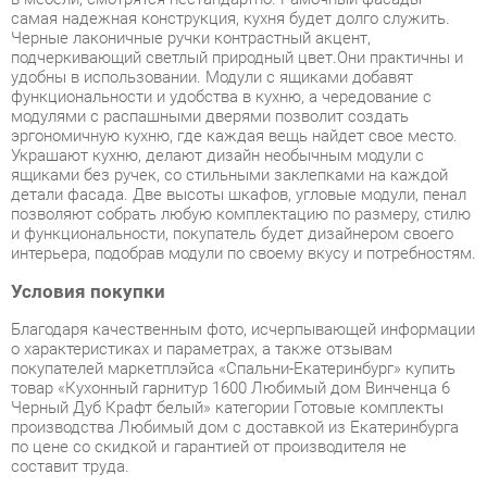
функциональности и удобства в кухню, а чередование с
модулями с распашными дверями позволит создать
эргономичную кухню, где каждая вещь найдет свое место.
Украшают кухню, делают дизайн необычным модули с
ящиками без ручек, со стильными заклепками на каждой
детали фасада. Две высоты шкафов, угловые модули, пенал
позволяют собрать любую комплектацию по размеру, стилю
и функциональности, покупатель будет дизайнером своего
интерьера, подобрав модули по своему вкусу и потребностям.
Условия покупки
Благодаря качественным фото, исчерпывающей информации
о характеристиках и параметрах, а также отзывам
покупателей маркетплэйса «Спальни-Екатеринбург» купить
товар «Кухонный гарнитур 1600 Любимый дом Винченца 6
Черный Дуб Крафт белый» категории Готовые комплекты
производства Любимый дом с доставкой из Екатеринбурга
по цене со скидкой и гарантией от производителя не
составит труда.
Мы отправляем заказы в доставку ежедневно. Товары из
ассортимента в наличии на складе в Екатеринбурге вы
получите не позднее
48-ми часов
с момента оформления
заказа. Дополнительно вы можете заказать подъём на этаж
и сборку мебельных изделий.