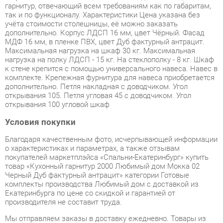
МДФ 16 мм, в пленке ПВХ, цвет Дуб фактурный антрацит.
Максимальная нагрузка на шкаф 30 кг. Максимальная
нагрузка на полку ЛДСП - 15 кг. На стеклополку - 8 кг. Шкаф
к стене крепится с помощью универсального навеса. Навес в
комплекте. Крепежная фурнитура для навеса приобретается
дополнительно. Петля накладная с доводчиком. Угол
открывания 105. Петля угловая 45 с доводчиком. Угол
открывания 100 угловой шкаф
Условия покупки
Благодаря качественным фото, исчерпывающей информации
о характеристиках и параметрах, а также отзывам
покупателей маркетплэйса «Спальни-Екатеринбург» купить
товар «Кухонный гарнитур 2000 Любимый дом Мокка 02
Черный Дуб фактурный антрацит» категории Готовые
комплекты производства Любимый дом с доставкой из
Екатеринбурга по цене со скидкой и гарантией от
производителя не составит труда.
Мы отправляем заказы в доставку ежедневно. Товары из
ассортимента в наличии на складе в Екатеринбурге вы
получите не позднее
48-ми часов
с момента оформления
заказа. Дополнительно вы можете заказать подъём на этаж
и сборку мебельных изделий.