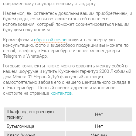
Кроме формы
обратной связи
получить развёрнутую
консультацию, фото и видеообзор продукции вы можете по
e-mail, телефону в Екатеринбурге и через мессенджеры
Telegram и WhatsApp.
Готовые комплекты также можно сравнить между собой в
нашем шоу-руме и купить Кухонный гарнитур 2000 Любимый
дом Мокка 02 Черный Дуб фактурный антрацит,
самостоятельно забрав его с нашего центрального склада в
г. Екатеринбург. Полный список адресов и магазинов
смотрите на странице
контактов
.
Шкаф под встроенную
Нет
технику
Бутылочница
Нет
Класс (кухни)
Медиум
Фотопечать
Нет
(кух.гарнитуры)
Материал
Лдсп
Черный/дуб фактурный
Цвет
антрацит