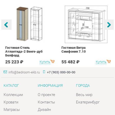
Гостиная Стиль
Гостиная Витра
К
Атлантида-2 Венге-дуб
Симфония 7.10
п
Белфорд
А
с
25 223 ₽
55 482 ₽
Купить
Купить
info@bedroom-ekb.ru
+7 (903) 000-00-00
КАТАЛОГ
ИНФОРМАЦИЯ
ГОРОДА
Коллекции
О проекте
Весь мир
Кровати
Контакты
Екатеринбург
Матрасы
Дизайн
Комоды
Доставка и Оплата
Шкафы
Скидки и Акции
Тумбы
Политика
Зеркала
Гарантия
Столы
Помощь
Мягкая мебель