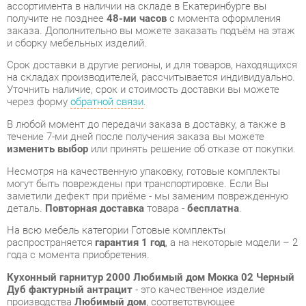
Срок доставки в другие регионы, и для товаров, находящихся
на складах производителей, рассчитывается индивидуально.
Уточнить наличие, срок и стоимость доставки вы можете
через форму
обратной связи
.
В любой момент до передачи заказа в доставку, а также в
течение 7-ми дней после получения заказа вы можете
изменить выбор
или принять решение об отказе от покупки.
Несмотря на качественную упаковку, готовые комплекты
могут быть повреждены при транспортировке. Если Вы
заметили дефект при приёме - мы заменим поврежденную
деталь.
Повторная доставка
товара -
бесплатна
.
На всю мебель категории Готовые комплекты
распространяется
гарантия 1 год
, а на некоторые модели – 2
года с момента приобретения.
Кухонный гарнитур 2000 Любимый дом Мокка 02 Черный
Дуб фактурный антрацит
- это качественное изделие
производства
Любимый дом
, соответствующее
современному государственному стандарту.
Надеемся, вы останетесь довольны вашим приобретением, и
будем рады, если вы оставите отзыв об опыте его
использования, который поможет сориентироваться нашим
будущим покупателям.