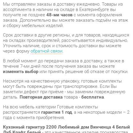
Срок доставки в другие регионы, и для товаров, находящихся
на складах производителей, рассчитывается индивидуально.
Уточнить наличие, срок и стоимость доставки вы можете
через форму
обратной связи
.
В любой момент до передачи заказа в доставку, а также в
течение 7-ми дней после получения заказа вы можете
изменить выбор
или принять решение об отказе от покупки.
Несмотря на качественную упаковку, готовые комплекты
могут быть повреждены при транспортировке. Если Вы
заметили дефект при приёме - мы заменим поврежденную
деталь.
Повторная доставка
товара -
бесплатна
.
На всю мебель категории Готовые комплекты
распространяется
гарантия 1 год
, а на некоторые модели – 2
года с момента приобретения.
Кухонный гарнитур 2200 Любимый дом Винченца 4 Белый
Дуб Крафт белый
- это качественное изделие производства
Любимый дом
, соответствующее современному
государственному стандарту.
Надеемся, вы останетесь довольны вашим приобретением, и
будем рады, если вы оставите отзыв об опыте его
использования, который поможет сориентироваться нашим