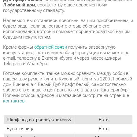
будущим покупателям.
Кроме формы
обратной связи
получить развёрнутую
консультацию, фото и видеообзор продукции вы можете по
e-mail, телефону в Екатеринбурге и через мессенджеры
Telegram и WhatsApp.
Готовые комплекты также можно сравнить между собой в
нашем шоу-руме и купить Кухонный гарнитур 2200 Любимый
дом Винченца 4 Белый Дуб Крафт белый, самостоятельно
забрав его с нашего центрального склада в г. Екатеринбург.
Полный список адресов и магазинов смотрите на странице
контактов
.
Шкаф под встроенную технику
Есть
Бутылочница
Есть
Класс (кухни)
Медиум
Фотопечать (кух.гарнитуры)
Нет
Материал
Лдсп
Цвет
Белый/дуб крафт белый
Материал столешницы
Лдсп