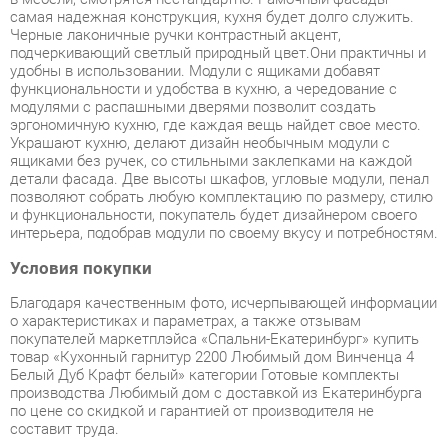
функциональности и удобства в кухню, а чередование с
модулями с распашными дверями позволит создать
эргономичную кухню, где каждая вещь найдет свое место.
Украшают кухню, делают дизайн необычным модули с
ящиками без ручек, со стильными заклепками на каждой
детали фасада. Две высоты шкафов, угловые модули, пенал
позволяют собрать любую комплектацию по размеру, стилю
и функциональности, покупатель будет дизайнером своего
интерьера, подобрав модули по своему вкусу и потребностям.
Условия покупки
Благодаря качественным фото, исчерпывающей информации
о характеристиках и параметрах, а также отзывам
покупателей маркетплэйса «Спальни-Екатеринбург» купить
товар «Кухонный гарнитур 2200 Любимый дом Винченца 4
Белый Дуб Крафт белый» категории Готовые комплекты
производства Любимый дом с доставкой из Екатеринбурга
по цене со скидкой и гарантией от производителя не
составит труда.
Мы отправляем заказы в доставку ежедневно. Товары из
ассортимента в наличии на складе в Екатеринбурге вы
получите не позднее
48-ми часов
с момента оформления
заказа. Дополнительно вы можете заказать подъём на этаж
и сборку мебельных изделий.