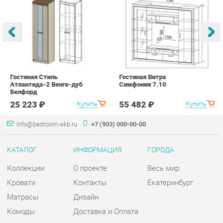
Гостиная Стиль
Гостиная Витра
К
Атлантида-2 Венге-дуб
Симфония 7.10
п
Белфорд
А
с
25 223 ₽
55 482 ₽
Купить
Купить
info@bedroom-ekb.ru
+7 (903) 000-00-00
КАТАЛОГ
ИНФОРМАЦИЯ
ГОРОДА
Коллекции
О проекте
Весь мир
Кровати
Контакты
Екатеринбург
Матрасы
Дизайн
Комоды
Доставка и Оплата
Шкафы
Скидки и Акции
Тумбы
Политика
Зеркала
Гарантия
Столы
Помощь
Мягкая мебель
Комплектующие