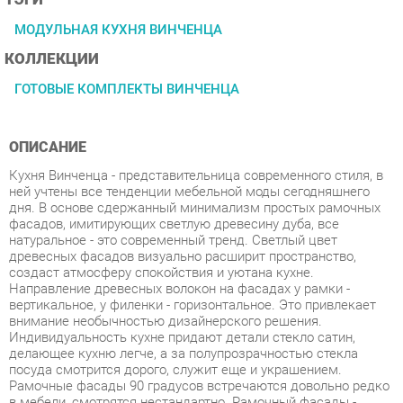
КОЛЛЕКЦИИ
ГОТОВЫЕ КОМПЛЕКТЫ ВИНЧЕНЦА
ОПИСАНИЕ
Кухня Винченца - представительница современного стиля, в
ней учтены все тенденции мебельной моды сегодняшнего
дня. В основе сдержанный минимализм простых рамочных
фасадов, имитирующих светлую древесину дуба, все
натуральное - это современный тренд. Светлый цвет
древесных фасадов визуально расширит пространство,
создаст атмосферу спокойствия и уютана кухне.
Направление древесных волокон на фасадах у рамки -
вертикальное, у филенки - горизонтальное. Это привлекает
внимание необычностью дизайнерского решения.
Индивидуальность кухне придают детали стекло сатин,
делающее кухню легче, а за полупрозрачностью стекла
посуда смотрится дорого, служит еще и украшением.
Рамочные фасады 90 градусов встречаются довольно редко
в мебели, смотрятся нестандартно. Рамочный фасады -
самая надежная конструкция, кухня будет долго служить.
Черные лаконичные ручки контрастный акцент,
подчеркивающий светлый природный цвет.Они практичны и
удобны в использовании. Модули с ящиками добавят