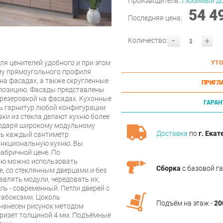
Производитель:
Любимый д
54 4
Последняя цена:
-
+
Количество:
ля ценителей удобного и при этом
УТО
му прямоугольного профиля
на фасадах, а также скругленные
ПРИГЛ
позицию. Фасады представлены
резеровкой на фасадах. Кухонные
ГАРАН
ь гарнитур любой конфигурации
ки из стекла делают кухню более
агодаря широкому модульному
Доставка
по
г. Екат
ть каждый сантиметр
ункциональную кухню. Вы
абричной цене. По
ию можно использовать
Сборка
с базовой г
е, со стеклянным дверцами и без
авлять модули, чередовать их,
ь - современный. Петли дверей с
табоксами. Цоколь
Подъём на этаж -
20
нанесен рисунок методом
Кризет толщиной 4 мм. Подъёмные