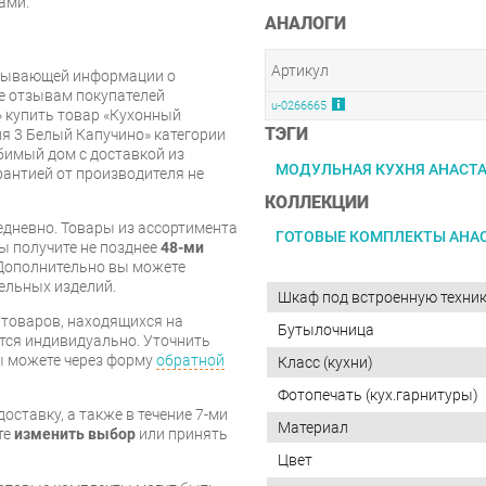
ами.
АНАЛОГИ
Артикул
рпывающей информации о
же отзывам покупателей
u-0266665
 купить товар «Кухонный
ТЭГИ
я 3 Белый Капучино» категории
имый дом с доставкой из
МОДУЛЬНАЯ КУХНЯ АНАСТ
арантией от производителя не
КОЛЛЕКЦИИ
дневно. Товары из ассортимента
ГОТОВЫЕ КОМПЛЕКТЫ АНА
вы получите не позднее
48-ми
Дополнительно вы можете
бельных изделий.
Шкаф под встроенную техни
я товаров, находящихся на
Бутылочница
тся индивидуально. Уточнить
вы можете через форму
обратной
Класс (кухни)
Фотопечать (кух.гарнитуры)
оставку, а также в течение 7-ми
Материал
те
изменить выбор
или принять
Цвет