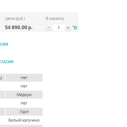
Цена (руб.)
В корзину
-
54 890.00 р.
+
АСИЯ
СТАСИЯ
ку
Нет
Нет
Медиум
Нет
Лдсп
Белый/капучино