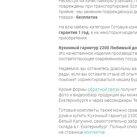
Несмотря на качественную упаковку, 
повреждены при транспортировке. Есл
приёме - мы заменим поврежденную д
товара -
бесплатна
.
На всю мебель категории Готовые ко
гарантия 1 год
, а на некоторые модели
приобретения.
Кухонный гарнитур 2200 Любимый до
это качественное изделие производст
соответствующее современному госуд
Надеемся, вы останетесь довольны ва
рады, если вы оставите отзыв об опыт
поможет сориентироваться нашим бу
Кроме формы
обратной связи
получит
фото и видеообзор продукции вы может
Екатеринбурге и через мессенджеры Te
Готовые комплекты также можно срав
руме и купить Кухонный гарнитур 22
Белый Капучино, самостоятельно забр
склада в г. Екатеринбург. Полный спи
на странице
контактов
.