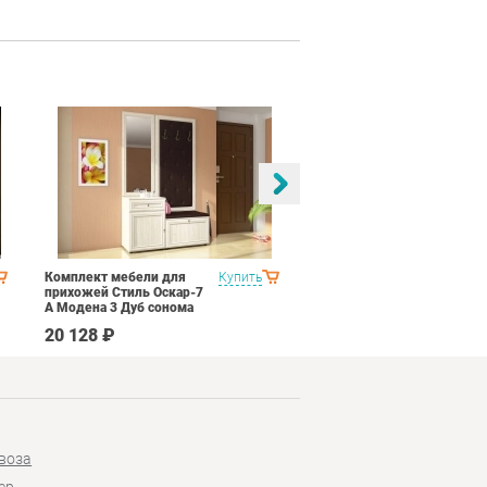
Комплект мебели для
Купить
Спальня Яна Вариант 1
прихожей Стиль Оскар-7
Дуб оксофрд
А Модена 3 Дуб сонома
светлый Крем
20 128 ₽
145 890 ₽
воза