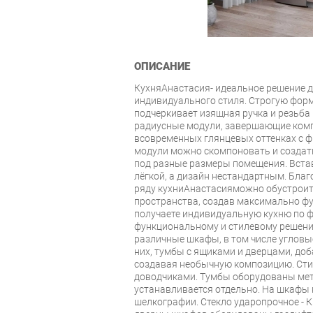
ОПИСАНИЕ
КухняАнастасия- идеальное решение д
индивидуального стиля. Строгую фор
подчеркивает изящная ручка и резьба 
радиусные модули, завершающие ком
всовременных глянцевых оттенках с ф
модули можно скомпоновать и создат
под разные размеры помещения. Встав
лёгкой, а дизайн нестандартным. Бл
ряду кухниАнастасияможно обустрои
пространства, создав максимально ф
получаете индивидуальную кухню по ф
функциональному и стилевому решен
различные шкафы, в том числе угловы
них, тумбы с ящиками и дверцами, доб
создавая необычную композицию. Стил
доводчиками. Тумбы оборудованы ме
устанавливается отдельно. На шкафы 
шелкографии. Стекло ударопрочное - 