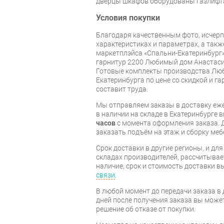
дверцы шкафов оборудованы газлифт
Условия покупки
Благодаря качественным фото, исче
характеристиках и параметрах, а так
маркетплэйса «Спальни-Екатеринбург»
гарнитур 2200 Любимый дом Анастаси
Готовые комплекты производства Люб
Екатеринбурга по цене со скидкой и г
составит труда.
Мы отправляем заказы в доставку еже
в наличии на складе в Екатеринбурге 
часов
с момента оформления заказа. 
заказать подъём на этаж и сборку ме
Срок доставки в другие регионы, и дл
складах производителей, рассчитывае
наличие, срок и стоимость доставки 
связи
.
В любой момент до передачи заказа в д
дней после получения заказа вы може
решение об отказе от покупки.