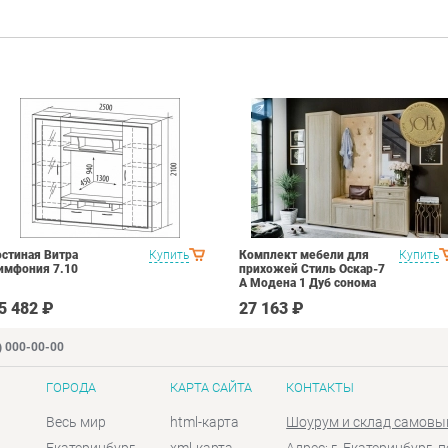
остиная Витра
Купить
Комплект мебели для
Купить
имфония 7.10
прихожей Стиль Оскар-7
А Модена 1 Дуб сонома
светлый Крем
5 482 ₽
27 163 ₽
) 000-00-00
ГОРОДА
КАРТА САЙТА
КОНТАКТЫ
Весь мир
html-карта
Шоурум и склад самовы