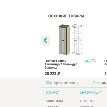
ПОХОЖИЕ ТОВАРЫ
тиль Палермо
Купить
Гостиная Стиль
Купить
Г
Атлантида-2 Венге-дуб
С
Белфорд
₽
25 223 ₽
5
info@bedroom-ekb.ru
+7 (903
КАТАЛОГ
ИНФОРМАЦИЯ
Коллекции
О проекте