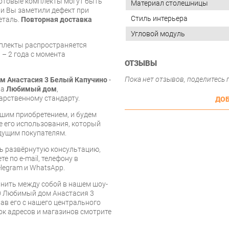
готовые комплекты могут быть
Материал столешницы
и Вы заметили дефект при
Стиль интерьера
еталь.
Повторная доставка
Угловой модуль
мплекты распространяется
 – 2 года с момента
ОТЗЫВЫ
Пока нет отзывов, поделитесь
м Анастасия 3 Белый Капучино
-
ва
Любимый дом
,
арственному стандарту.
ДОБ
шим приобретением, и будем
е его использования, который
дущим покупателям.
ь развёрнутую консультацию,
е по e-mail, телефону в
legram и WhatsApp.
нить между собой в нашем шоу-
00 Любимый дом Анастасия 3
ав его с нашего центрального
сок адресов и магазинов смотрите