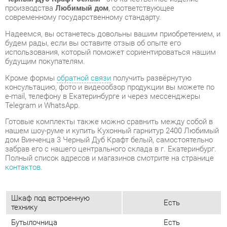
будущим покупателям.
Кроме формы
обратной связи
получить развёрнутую
консультацию, фото и видеообзор продукции вы можете по
e-mail, телефону в Екатеринбурге и через мессенджеры
Telegram и WhatsApp.
Готовые комплекты также можно сравнить между собой в
нашем шоу-руме и купить Кухонный гарнитур 2400 Любимый
дом Винченца 3 Черный Дуб Крафт белый, самостоятельно
забрав его с нашего центрального склада в г. Екатеринбург.
Полный список адресов и магазинов смотрите на странице
контактов
.
Шкаф под встроенную
Есть
технику
Бутылочница
Есть
Класс (кухни)
Эконом
Фотопечать (кух.гарнитуры)
Нет
Материал
Лдсп
Черный/дуб крафт
Цвет
белый