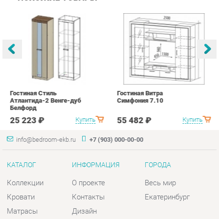
Гостиная Стиль
Гостиная Витра
К
Атлантида-2 Венге-дуб
Симфония 7.10
п
Белфорд
А
с
25 223 ₽
55 482 ₽
Купить
Купить
info@bedroom-ekb.ru
+7 (903) 000-00-00
КАТАЛОГ
ИНФОРМАЦИЯ
ГОРОДА
Коллекции
О проекте
Весь мир
Кровати
Контакты
Екатеринбург
Матрасы
Дизайн
Комоды
Доставка и Оплата
Шкафы
Скидки и Акции
Тумбы
Политика
Зеркала
Гарантия
Столы
Помощь
Мягкая мебель