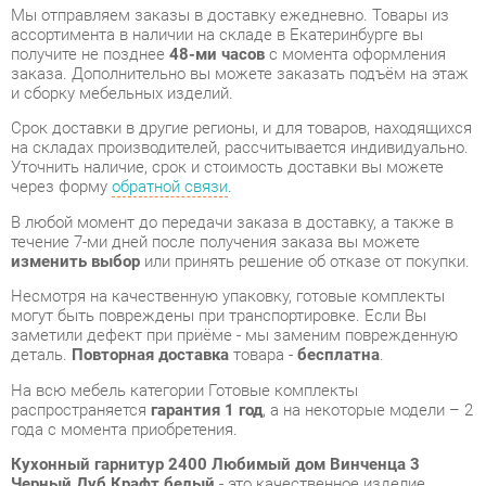
Срок доставки в другие регионы, и для товаров, находящихся
на складах производителей, рассчитывается индивидуально.
Уточнить наличие, срок и стоимость доставки вы можете
через форму
обратной связи
.
В любой момент до передачи заказа в доставку, а также в
течение 7-ми дней после получения заказа вы можете
изменить выбор
или принять решение об отказе от покупки.
Несмотря на качественную упаковку, готовые комплекты
могут быть повреждены при транспортировке. Если Вы
заметили дефект при приёме - мы заменим поврежденную
деталь.
Повторная доставка
товара -
бесплатна
.
На всю мебель категории Готовые комплекты
распространяется
гарантия 1 год
, а на некоторые модели – 2
года с момента приобретения.
Кухонный гарнитур 2400 Любимый дом Винченца 3
Черный Дуб Крафт белый
- это качественное изделие
производства
Любимый дом
, соответствующее
современному государственному стандарту.
Надеемся, вы останетесь довольны вашим приобретением, и
будем рады, если вы оставите отзыв об опыте его
использования, который поможет сориентироваться нашим