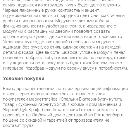
функциональности и удобства в кухню, а чередование с
модулями с распашными дверями позволит создать
эргономичную кухню, где каждая вещь найдет свое место.
Украшают кухню, делают дизайн необычным модули с
ящиками без ручек, со стильными заклепками на каждой
детали фасада. Две высоты шкафов, угловые модули, пенал
позволяют собрать любую комплектацию по размеру, стилю
и функциональности, покупатель будет дизайнером своего
интерьера, подобрав модули по своему вкусу и потребностям.
Условия покупки
Благодаря качественным фото, исчерпывающей информации
о характеристиках и параметрах, а также отзывам
покупателей маркетплэйса «Спальни-Екатеринбург» купить
товар «Кухонный гарнитур 2400 Любимый дом Винченца 3
Черный Дуб Крафт белый» категории Готовые комплекты
производства Любимый дом с доставкой из Екатеринбурга
по цене со скидкой и гарантией от производителя не
составит труда.
Мы отправляем заказы в доставку ежедневно. Товары из
ассортимента в наличии на складе в Екатеринбурге вы
получите не позднее
48-ми часов
с момента оформления
заказа. Дополнительно вы можете заказать подъём на этаж
и сборку мебельных изделий.