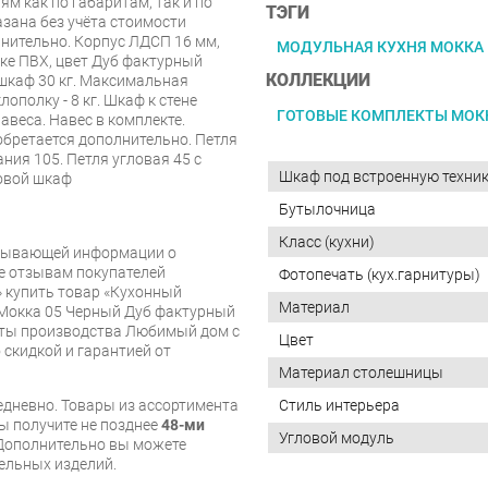
м как по габаритам, так и по
ТЭГИ
азана без учёта стоимости
нительно. Корпус ЛДСП 16 мм,
МОДУЛЬНАЯ КУХНЯ МОККА
нке ПВХ, цвет Дуб фактурный
КОЛЛЕКЦИИ
шкаф 30 кг. Максимальная
лополку - 8 кг. Шкаф к стене
ГОТОВЫЕ КОМПЛЕКТЫ МОК
веса. Навес в комплекте.
бретается дополнительно. Петля
ния 105. Петля угловая 45 с
Шкаф под встроенную техни
ловой шкаф
Бутылочница
Класс (кухни)
рпывающей информации о
же отзывам покупателей
Фотопечать (кух.гарнитуры)
 купить товар «Кухонный
Материал
Мокка 05 Черный Дуб фактурный
кты производства Любимый дом с
Цвет
 скидкой и гарантией от
Материал столешницы
Стиль интерьера
дневно. Товары из ассортимента
вы получите не позднее
48-ми
Угловой модуль
Дополнительно вы можете
бельных изделий.