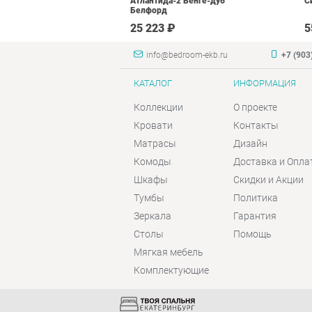
N16 Дуб
Атлантида-2 Венге-дуб
С
лый глянец
Белфорд
₽
25 223 ₽
5
info@bedroom-ekb.ru
+7 (903
КАТАЛОГ
ИНФОРМАЦИЯ
Коллекции
О проекте
Кровати
Контакты
Матрасы
Дизайн
Комоды
Доставка и Опла
Шкафы
Скидки и Акции
Тумбы
Политика
Зеркала
Гарантия
Столы
Помощь
Мягкая мебель
Комплектующие