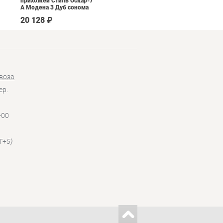
прихожей Стиль Оскар-7
1
А Модена 3 Дуб сонома
светлый Крем
20 128 ₽
53 690 ₽
воза
ер.
-00
T+5)