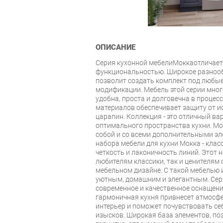
ОПИСАНИЕ
Серия кухонной мебелиМоккаотличает
функциональностью. Широкое разнооб
позволит создать комплект под любые
модификации. Мебель этой серии мно
удобна, проста и долговечна в процес
материалов обеспечивает защиту от и
царапин. Коллекция - это отличный ва
оптимального пространства кухни. М
собой и со всеми дополнительными эл
набора мебели для кухни Мокка - клас
четкость и лаконичность линий. Этот 
любителям классики, так и ценителям
мебельном дизайне. С такой мебелью 
уютным, домашним и элегантным. Сери
современное и качественное оснащение
гармоничная кухня привнесет атмосфе
интерьер и поможет почувствовать с
изысков. Широкая база элементов, по