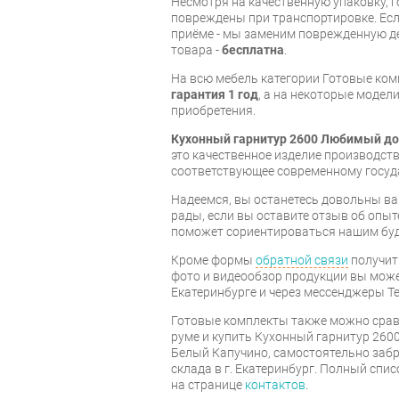
Несмотря на качественную упаковку, 
повреждены при транспортировке. Есл
приёме - мы заменим поврежденную д
товара -
бесплатна
.
На всю мебель категории Готовые ко
гарантия 1 год
, а на некоторые модели
приобретения.
Кухонный гарнитур 2600 Любимый до
это качественное изделие производст
соответствующее современному госуд
Надеемся, вы останетесь довольны ва
рады, если вы оставите отзыв об опыт
поможет сориентироваться нашим бу
Кроме формы
обратной связи
получит
фото и видеообзор продукции вы может
Екатеринбурге и через мессенджеры Te
Готовые комплекты также можно срав
руме и купить Кухонный гарнитур 26
Белый Капучино, самостоятельно забр
склада в г. Екатеринбург. Полный спи
на странице
контактов
.