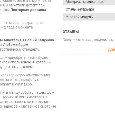
готовые комплекты могут быть
Материал столешницы
и Вы заметили дефект при
Стиль интерьера
еталь.
Повторная доставка
Угловой модуль
мплекты распространяется
 – 2 года с момента
ОТЗЫВЫ
Пока нет отзывов, поделитесь
м Анастасия 1 Белый Капучино
-
ва
Любимый дом
,
арственному стандарту.
ДОБ
шим приобретением, и будем
е его использования, который
дущим покупателям.
ь развёрнутую консультацию,
е по e-mail, телефону в
legram и WhatsApp.
нить между собой в нашем шоу-
00 Любимый дом Анастасия 1
ав его с нашего центрального
сок адресов и магазинов смотрите