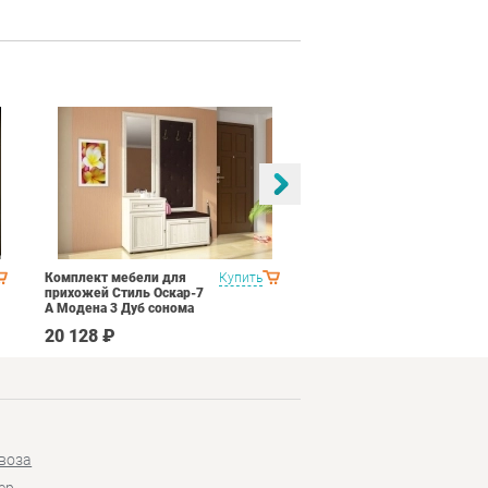
Комплект мебели для
Купить
Спальня Соник 2
прихожей Стиль Оскар-7
Импульс SN16 Дуб
А Модена 3 Дуб сонома
сонома/белый глянец
светлый Крем
20 128 ₽
64 690 ₽
воза