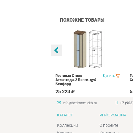
ПОХОЖИЕ ТОВАРЫ
оник 1
Купить
Гостиная Стиль
Купить
Г
N16 Дуб
Атлантида-2 Венге-дуб
С
лый глянец
Белфорд
₽
25 223 ₽
5
info@bedroom-ekb.ru
+7 (903
КАТАЛОГ
ИНФОРМАЦИЯ
Коллекции
О проекте