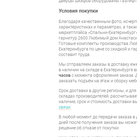
дверцы шкафов оборудованы газлифт
Условия покупки
Благодаря качественным фото, исче
характеристиках и параметрах, а так
маркетплэйса «Спальни-Екатеринбург»
гарнитур 2600 Любимый дом Анастаси
Готовые комплекты производства Люб
Екатеринбурга по цене со скидкой и г
составит труда.
Мы отправляем заказы в доставку еже
в наличии на складе в Екатеринбурге 
часов
с момента оформления заказа. 
заказать подъём на этаж и сборку ме
Срок доставки в другие регионы, и дл
складах производителей, рассчитывае
наличие, срок и стоимость доставки 
связи
.
В любой момент до передачи заказа в д
дней после получения заказа вы може
решение об отказе от покупки.