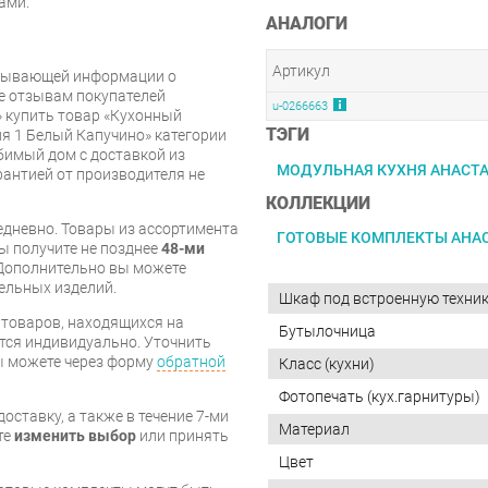
ами.
АНАЛОГИ
Артикул
рпывающей информации о
же отзывам покупателей
u-0266663
 купить товар «Кухонный
ТЭГИ
я 1 Белый Капучино» категории
имый дом с доставкой из
МОДУЛЬНАЯ КУХНЯ АНАСТ
арантией от производителя не
КОЛЛЕКЦИИ
дневно. Товары из ассортимента
ГОТОВЫЕ КОМПЛЕКТЫ АНА
вы получите не позднее
48-ми
Дополнительно вы можете
бельных изделий.
Шкаф под встроенную техни
я товаров, находящихся на
Бутылочница
тся индивидуально. Уточнить
вы можете через форму
обратной
Класс (кухни)
Фотопечать (кух.гарнитуры)
оставку, а также в течение 7-ми
Материал
те
изменить выбор
или принять
Цвет