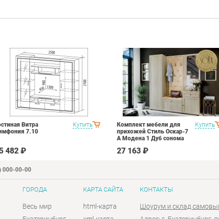
остиная Витра
Купить
Комплект мебели для
Купить
имфония 7.10
прихожей Стиль Оскар-7
А Модена 1 Дуб сонома
светлый Крем
5 482 ₽
27 163 ₽
) 000-00-00
ГОРОДА
КАРТА САЙТА
КОНТАКТЫ
Весь мир
html-карта
Шоурум и склад самовы