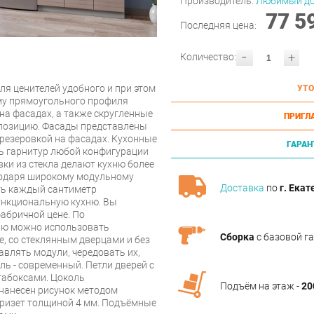
Производитель:
Любимый д
77 5
Последняя цена:
-
+
Количество:
ля ценителей удобного и при этом
УТО
му прямоугольного профиля
на фасадах, а также скругленные
ПРИГЛ
позицию. Фасады представлены
резеровкой на фасадах. Кухонные
ГАРАН
ь гарнитур любой конфигурации
ки из стекла делают кухню более
агодаря широкому модульному
Доставка
по
г. Екат
ть каждый сантиметр
ункциональную кухню. Вы
абричной цене. По
ию можно использовать
Сборка
с базовой г
е, со стеклянным дверцами и без
авлять модули, чередовать их,
ь - современный. Петли дверей с
табоксами. Цоколь
Подъём на этаж -
20
нанесен рисунок методом
Кризет толщиной 4 мм. Подъёмные