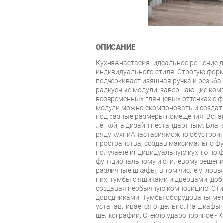
ОПИСАНИЕ
КухняАнастасия- идеальное решение д
индивидуального стиля. Строгую фор
подчеркивает изящная ручка и резьба 
радиусные модули, завершающие ком
всовременных глянцевых оттенках с ф
модули можно скомпоновать и создат
под разные размеры помещения. Встав
лёгкой, а дизайн нестандартным. Бл
ряду кухниАнастасияможно обустрои
пространства, создав максимально ф
получаете индивидуальную кухню по ф
функциональному и стилевому решен
различные шкафы, в том числе угловы
них, тумбы с ящиками и дверцами, доб
создавая необычную композицию. Стил
доводчиками. Тумбы оборудованы ме
устанавливается отдельно. На шкафы 
шелкографии. Стекло ударопрочное - 