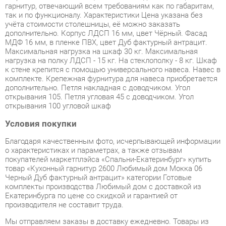
МДФ 16 мм, в пленке ПВХ, цвет Дуб фактурный антрацит.
Максимальная нагрузка на шкаф 30 кг. Максимальная
нагрузка на полку ЛДСП - 15 кг. На стеклополку - 8 кг. Шкаф
к стене крепится с помощью универсального навеса. Навес в
комплекте. Крепежная фурнитура для навеса приобретается
дополнительно. Петля накладная с доводчиком. Угол
открывания 105. Петля угловая 45 с доводчиком. Угол
открывания 100 угловой шкаф
Условия покупки
Благодаря качественным фото, исчерпывающей информации
о характеристиках и параметрах, а также отзывам
покупателей маркетплэйса «Спальни-Екатеринбург» купить
товар «Кухонный гарнитур 2600 Любимый дом Мокка 06
Черный Дуб фактурный антрацит» категории Готовые
комплекты производства Любимый дом с доставкой из
Екатеринбурга по цене со скидкой и гарантией от
производителя не составит труда.
Мы отправляем заказы в доставку ежедневно. Товары из
ассортимента в наличии на складе в Екатеринбурге вы
получите не позднее
48-ми часов
с момента оформления
заказа. Дополнительно вы можете заказать подъём на этаж
и сборку мебельных изделий.