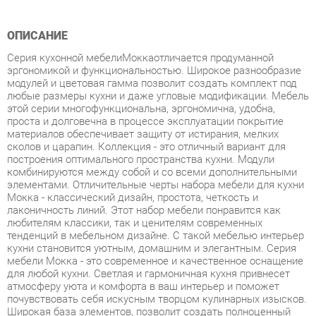
Серия кухонной мебелиМоккаотличается продуманной
эргономикой и функциональностью. Широкое разнообразие
модулей и цветовая гамма позволит создать комплект под
любые размеры кухни и даже угловые модификации. Мебель
этой серии многофункциональна, эргономична, удобна,
проста и долговечна в процессе эксплуатации покрытие
материалов обеспечивает защиту от истирания, мелких
сколов и царапин. Коллекция - это отличный вариант для
построения оптимального пространства кухни. Модули
комбинируются между собой и со всеми дополнительными
элементами. Отличительные черты набора мебели для кухни
Мокка - классический дизайн, простота, четкость и
лаконичность линий. Этот набор мебели понравится как
любителям классики, так и ценителям современных
тенденций в мебельном дизайне. С такой мебелью интерьер
кухни становится уютным, домашним и элегантным. Серия
мебели Мокка - это современное и качественное оснащение
для любой кухни. Светлая и гармоничная кухня привнесет
атмосферу уюта и комфорта в ваш интерьер и поможет
почувствовать себя искусным творцом кулинарных изысков.
Широкая база элементов, позволит создать полноценный
гарнитур, отвечающий всем требованиям как по габаритам,
так и по функционалу. Характеристики Цена указана без
учёта стоимости столешницы, её можно заказать
дополнительно. Корпус ЛДСП 16 мм, цвет Чёрный. Фасад