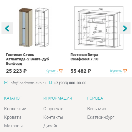
Гостиная Стиль
Гостиная Витра
К
Атлантида-2 Венге-дуб
Симфония 7.10
п
Белфорд
А
с
25 223 ₽
55 482 ₽
Купить
Купить
info@bedroom-ekb.ru
+7 (903) 000-00-00
КАТАЛОГ
ИНФОРМАЦИЯ
ГОРОДА
Коллекции
О проекте
Весь мир
Кровати
Контакты
Екатеринбург
Матрасы
Дизайн
Комоды
Доставка и Оплата
Шкафы
Скидки и Акции
Тумбы
Политика
Зеркала
Гарантия
Столы
Помощь
Мягкая мебель