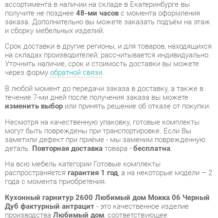
Срок доставки в другие регионы, и для товаров, находящихся
на складах производителей, рассчитывается индивидуально.
Уточнить наличие, срок и стоимость доставки вы можете
через форму
обратной связи
.
В любой момент до передачи заказа в доставку, а также в
течение 7-ми дней после получения заказа вы можете
изменить выбор
или принять решение об отказе от покупки.
Несмотря на качественную упаковку, готовые комплекты
могут быть повреждены при транспортировке. Если Вы
заметили дефект при приёме - мы заменим поврежденную
деталь.
Повторная доставка
товара -
бесплатна
.
На всю мебель категории Готовые комплекты
распространяется
гарантия 1 год
, а на некоторые модели – 2
года с момента приобретения.
Кухонный гарнитур 2600 Любимый дом Мокка 06 Черный
Дуб фактурный антрацит
- это качественное изделие
производства
Любимый дом
, соответствующее
современному государственному стандарту.
Надеемся, вы останетесь довольны вашим приобретением, и
будем рады, если вы оставите отзыв об опыте его
использования, который поможет сориентироваться нашим
будущим покупателям.