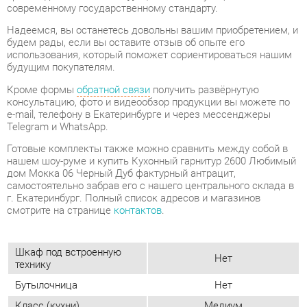
Кроме формы
обратной связи
получить развёрнутую
консультацию, фото и видеообзор продукции вы можете по
e-mail, телефону в Екатеринбурге и через мессенджеры
Telegram и WhatsApp.
Готовые комплекты также можно сравнить между собой в
нашем шоу-руме и купить Кухонный гарнитур 2600 Любимый
дом Мокка 06 Черный Дуб фактурный антрацит,
самостоятельно забрав его с нашего центрального склада в
г. Екатеринбург. Полный список адресов и магазинов
смотрите на странице
контактов
.
Шкаф под встроенную
Нет
технику
Бутылочница
Нет
Класс (кухни)
Медиум
Фотопечать
Нет
(кух.гарнитуры)
Материал
Стекло
Черный/дуб фактурный
Цвет
антрацит