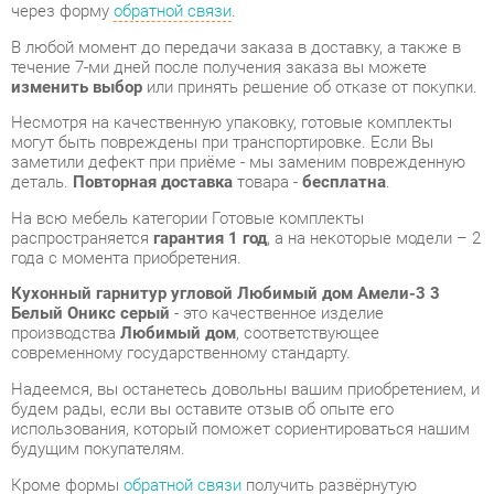
Несмотря на качественную упаковку, готовые комплекты
могут быть повреждены при транспортировке. Если Вы
заметили дефект при приёме - мы заменим поврежденную
деталь.
Повторная доставка
товара -
бесплатна
.
На всю мебель категории Готовые комплекты
распространяется
гарантия 1 год
, а на некоторые модели – 2
года с момента приобретения.
Кухонный гарнитур угловой Любимый дом Амели-3 3
Белый Оникс серый
- это качественное изделие
производства
Любимый дом
, соответствующее
современному государственному стандарту.
Надеемся, вы останетесь довольны вашим приобретением, и
будем рады, если вы оставите отзыв об опыте его
использования, который поможет сориентироваться нашим
будущим покупателям.
Кроме формы
обратной связи
получить развёрнутую
консультацию, фото и видеообзор продукции вы можете по
e-mail, телефону в Екатеринбурге и через мессенджеры
Telegram и WhatsApp.
Готовые комплекты также можно сравнить между собой в
нашем шоу-руме и купить Кухонный гарнитур угловой