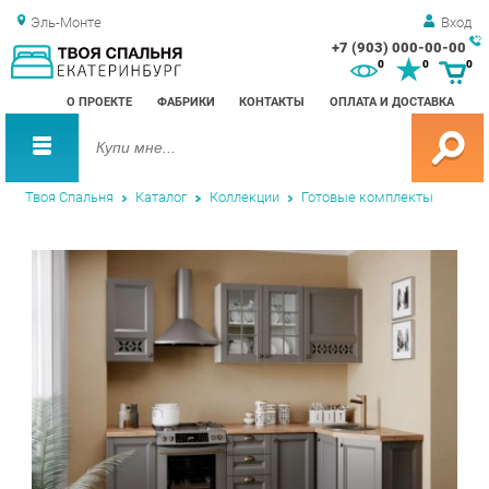
Эль-Монте
Вход
+7 (903) 000-00-00
Зак
0
0
0
обр
О ПРОЕКТЕ
ФАБРИКИ
КОНТАКТЫ
ОПЛАТА И ДОСТАВКА
зво
Твоя Спальня
Каталог
Коллекции
Готовые комплекты