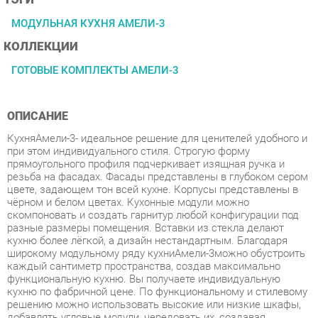
КОЛЛЕКЦИИ
ГОТОВЫЕ КОМПЛЕКТЫ АМЕЛИ-3
ОПИСАНИЕ
КухняАмели-3- идеальное решение для ценителей удобного и
при этом индивидуального стиля. Строгую форму
прямоугольного профиля подчеркивает изящная ручка и
резьба на фасадах. Фасады представлены в глубоком сером
цвете, задающем тон всей кухне. Корпусы представлены в
чёрном и белом цветах. Кухонные модули можно
скомпоновать и создать гарнитур любой конфигурации под
разные размеры помещения. Вставки из стекла делают
кухню более лёгкой, а дизайн нестандартным. Благодаря
широкому модульному ряду кухниАмели-3можно обустроить
каждый сантиметр пространства, создав максимально
функциональную кухню. Вы получаете индивидуальную
кухню по фабричной цене. По функциональному и стилевому
решению можно использовать высокие или низкие шкафы,
добавлять угловые модули, чередовать их, создавая
необычную композицию. Высокие шкафы - преимущество
коллекции, можно выстроить кухню почти до потолка -
удобно уложить на верхние полки редко используемые вещи.
Стиль - классический, итальянский.