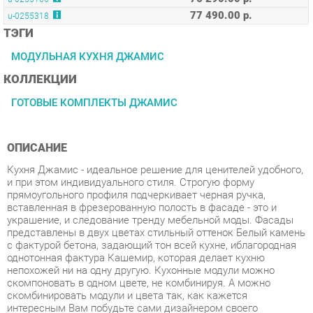
МОДУЛЬНАЯ КУХНЯ ДЖАМИС
КОЛЛЕКЦИИ
ГОТОВЫЕ КОМПЛЕКТЫ ДЖАМИС
ОПИСАНИЕ
Кухня Джамис - идеальное решение для ценителей удобного,
и при этом индивидуального стиля. Строгую форму
прямоугольного профиля подчеркивает черная ручка,
вставленная в фрезерованную полость в фасаде - это и
украшение, и следование тренду мебельной моды. Фасады
представлены в двух цветах стильный оттенок Белый камень
с фактурой бетона, задающий тон всей кухне, иблагородная
однотонная фактура Кашемир, которая делает кухню
непохожей ни на одну другую. Кухонные модули можно
скомпоновать в одном цвете, не комбинируя. А можно
скомбинировать модули и цвета так, как кажется
интересным Вам побудьте сами дизайнером своего
интерьера - это интересно и в результате будет радовать
воплощением мечты. Вставки из стекла сатин делают кухню,
более легкой, а дизайн не стандартным. Благодаря широкому
модульному ряду кухни Джамис, можно обустроить каждый