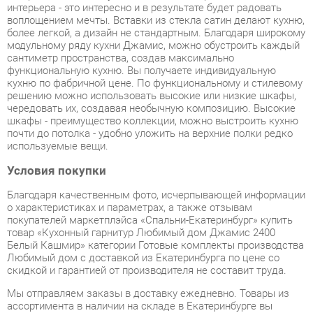
сантиметр пространства, создав максимально
функциональную кухню. Вы получаете индивидуальную
кухню по фабричной цене. По функциональному и стилевому
решению можно использовать высокие или низкие шкафы,
чередовать их, создавая необычную композицию. Высокие
шкафы - преимущество коллекции, можно выстроить кухню
почти до потолка - удобно уложить на верхние полки редко
используемые вещи.
Условия покупки
Благодаря качественным фото, исчерпывающей информации
о характеристиках и параметрах, а также отзывам
покупателей маркетплэйса «Спальни-Екатеринбург» купить
товар «Кухонный гарнитур Любимый дом Джамис 2400
Белый Кашмир» категории Готовые комплекты производства
Любимый дом с доставкой из Екатеринбурга по цене со
скидкой и гарантией от производителя не составит труда.
Мы отправляем заказы в доставку ежедневно. Товары из
ассортимента в наличии на складе в Екатеринбурге вы
получите не позднее
48-ми часов
с момента оформления
заказа. Дополнительно вы можете заказать подъём на этаж
и сборку мебельных изделий.
Срок доставки в другие регионы, и для товаров, находящихся