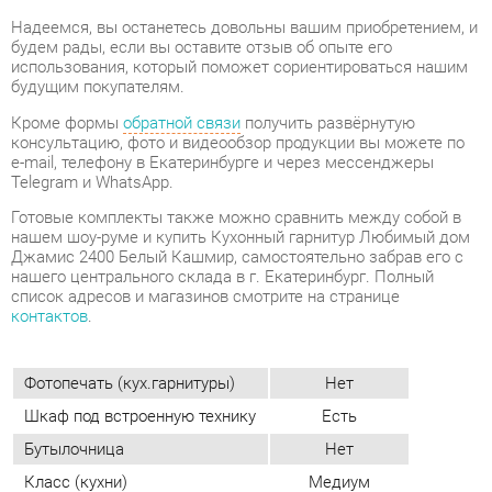
консультацию, фото и видеообзор продукции вы можете по
e-mail, телефону в Екатеринбурге и через мессенджеры
Telegram и WhatsApp.
Готовые комплекты также можно сравнить между собой в
нашем шоу-руме и купить Кухонный гарнитур Любимый дом
Джамис 2400 Белый Кашмир, самостоятельно забрав его с
нашего центрального склада в г. Екатеринбург. Полный
список адресов и магазинов смотрите на странице
контактов
.
Фотопечать (кух.гарнитуры)
Нет
Шкаф под встроенную технику
Есть
Бутылочница
Нет
Класс (кухни)
Медиум
Материал
Лдсп
Цвет
Белый/кашмир
Стиль интерьера
Современный
Угловой модуль
Нет