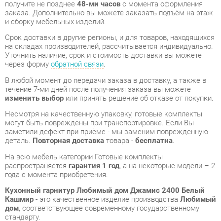
на складах производителей, рассчитывается индивидуально.
Уточнить наличие, срок и стоимость доставки вы можете
через форму
обратной связи
.
В любой момент до передачи заказа в доставку, а также в
течение 7-ми дней после получения заказа вы можете
изменить выбор
или принять решение об отказе от покупки.
Несмотря на качественную упаковку, готовые комплекты
могут быть повреждены при транспортировке. Если Вы
заметили дефект при приёме - мы заменим поврежденную
деталь.
Повторная доставка
товара -
бесплатна
.
На всю мебель категории Готовые комплекты
распространяется
гарантия 1 год
, а на некоторые модели – 2
года с момента приобретения.
Кухонный гарнитур Любимый дом Джамис 2400 Белый
Кашмир
- это качественное изделие производства
Любимый
дом
, соответствующее современному государственному
стандарту.
Надеемся, вы останетесь довольны вашим приобретением, и
будем рады, если вы оставите отзыв об опыте его
использования, который поможет сориентироваться нашим
будущим покупателям.
Кроме формы
обратной связи
получить развёрнутую