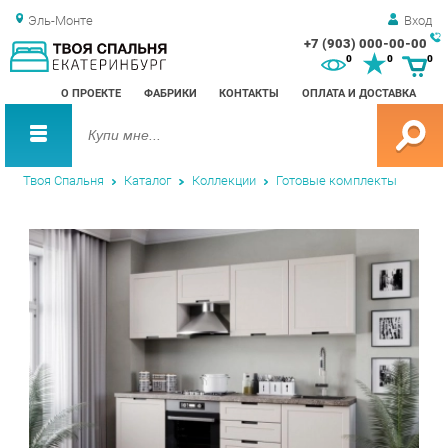
Эль-Монте
Вход
+7 (903) 000-00-00
Зак
0
0
0
обр
О ПРОЕКТЕ
ФАБРИКИ
КОНТАКТЫ
ОПЛАТА И ДОСТАВКА
зво
Твоя Спальня
Каталог
Коллекции
Готовые комплекты