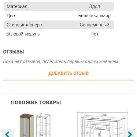
ОТЗЫВЫ
Пока нет отзывов, поделитесь первым своим мнением.
ДОБАВИТЬ ОТЗЫВ
ПОХОЖИЕ ТОВАРЫ
Гостиная Стиль
Гостиная Витра
К
Атлантида-2 Венге-дуб
Симфония 7.10
п
Белфорд
А
с
25 223 ₽
55 482 ₽
Купить
Купить