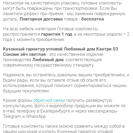
На всю мебель категории Готовые комплекты
распространяется
гарантия 1 год
, а на некоторые модели – 2
года с момента приобретения.
Кухонный гарнитур угловой Любимый дом Кантри 03
Сономе эйч светлая
- это качественное изделие
производства
Любимый дом
, соответствующее
современному государственному стандарту.
Надеемся, вы останетесь довольны вашим приобретением, и
будем рады, если вы оставите отзыв об опыте его
использования, который поможет сориентироваться нашим
будущим покупателям.
Кроме формы
обратной связи
получить развёрнутую
консультацию, фото и видеообзор продукции вы можете по
e-mail, телефону в Екатеринбурге и через мессенджеры
Telegram и WhatsApp.
Готовые комплекты также можно сравнить между собой в
нашем шоу-руме и купить Кухонный гарнитур угловой
Любимый дом Кантри 03 Сономе эйч светлая,
самостоятельно забрав его с нашего центрального склада в
г. Екатеринбург. Полный список адресов и магазинов
смотрите на странице
контактов
.