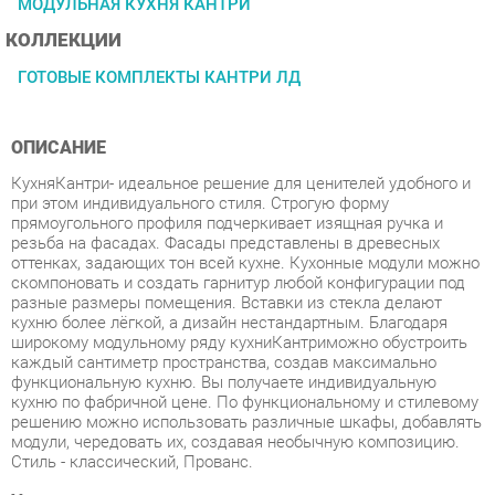
ГОТОВЫЕ КОМПЛЕКТЫ КАНТРИ ЛД
ОПИСАНИЕ
КухняКантри- идеальное решение для ценителей удобного и
при этом индивидуального стиля. Строгую форму
прямоугольного профиля подчеркивает изящная ручка и
резьба на фасадах. Фасады представлены в древесных
оттенках, задающих тон всей кухне. Кухонные модули можно
скомпоновать и создать гарнитур любой конфигурации под
разные размеры помещения. Вставки из стекла делают
кухню более лёгкой, а дизайн нестандартным. Благодаря
широкому модульному ряду кухниКантриможно обустроить
каждый сантиметр пространства, создав максимально
функциональную кухню. Вы получаете индивидуальную
кухню по фабричной цене. По функциональному и стилевому
решению можно использовать различные шкафы, добавлять
модули, чередовать их, создавая необычную композицию.
Стиль - классический, Прованс.
Условия покупки
Благодаря качественным фото, исчерпывающей информации
о характеристиках и параметрах, а также отзывам