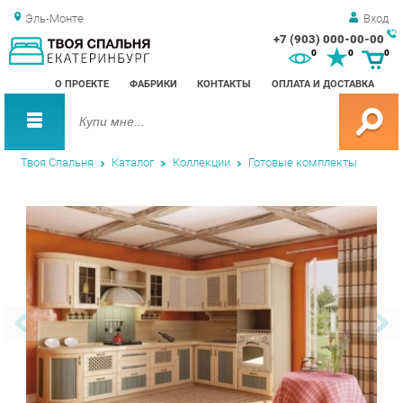
Эль-Монте
Вход
+7 (903) 000-00-00
Зак
0
0
0
обр
О ПРОЕКТЕ
ФАБРИКИ
КОНТАКТЫ
ОПЛАТА И ДОСТАВКА
зво
Твоя Спальня
Каталог
Коллекции
Готовые комплекты