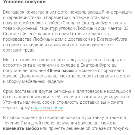
покупателей маркетплэйса «Спальни-Екатеринбург» купить
товар «Кухонный гарнитур угловой Любимый дом Кантри 03
Сономе эйч светлая» категории Готовые комплекты
производства Любимый дом с доставкой из Екатеринбурга
по цене со скидкой и гарантией от производителя не
составит труда.
Мы отправляем заказы в доставку ежедневно. Товары из
ассортимента в наличии на складе в Екатеринбурге вы
получите не позднее
48-ми часов
с момента оформления
заказа. Дополнительно вы можете заказать подъём на этаж
и сборку мебельных изделий.
Срок доставки в другие регионы, и для товаров, находящихся
на складах производителей, рассчитывается индивидуально.
Уточнить наличие, срок и стоимость доставки вы можете
через форму
обратной связи
.
В любой момент до передачи заказа в доставку, а также в
течение 7-ми дней после получения заказа вы можете
изменить выбор
или принять решение об отказе от покупки.
Несмотря на качественную упаковку, готовые комплекты
могут быть повреждены при транспортировке. Если Вы
заметили дефект при приёме - мы заменим поврежденную
деталь.
Повторная доставка
товара -
бесплатна
.