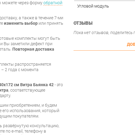
вы можете через форму
обратной
Угловой модуль
оставку, а также в течение 7-ми
ОТЗЫВЫ
те
изменить выбор
или принять
Пока нет отзывов, поделитесь
готовые комплекты могут быть
и Вы заметили дефект при
ДОБ
еталь.
Повторная доставка
мплекты распространяется
 – 2 года с момента
40х172 см Витра Бьянка 42
- это
итра
, соответствующее
дарту.
шим приобретением, и будем
е его использования, который
дущим покупателям.
ь развёрнутую консультацию,
е по e-mail, телефону в