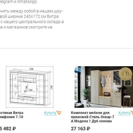
legram и WhatsApp.
нить между собой в нашем шоу-
овой ширина 240х172 см Витра
 с нашего центрального склада в
ов и магазинов смотрите на
остиная Витра
Купить
Комплект мебели для
Купить
имфония 7.10
прихожей Стиль Оскар-7
А Модена 1 Дуб сонома
светлый Крем
5 482 ₽
27 163 ₽