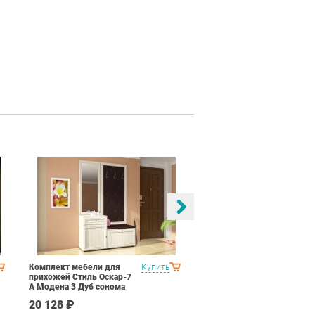
Комплект мебели для
Купить
Спальня Яна Вариант 2
прихожей Стиль Оскар-7
Дуб гарвард
А Модена 3 Дуб сонома
светлый Крем
20 128 ₽
145 190 ₽