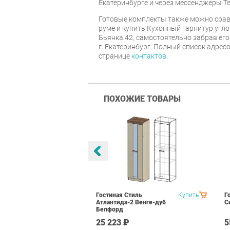
Екатеринбурге и через мессенджеры Te
Готовые комплекты также можно срав
руме и купить Кухонный гарнитур угл
Бьянка 42, самостоятельно забрав его
г. Екатеринбург. Полный список адрес
странице
контактов
.
ПОХОЖИЕ ТОВАРЫ
а Вариант 1
Купить
Гостиная Стиль
Купить
Г
рд
Атлантида-2 Венге-дуб
С
Белфорд
 ₽
25 223 ₽
5