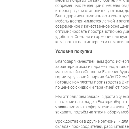
мебели понравится как любителям клас
современных тенденций в мебельном д
интерьер кухни становится уютным, д
Благодаря использованию в конструкц
мебель воспринимается легкой и элега
современное и качественное оснащени
оптимизировать пространство без ущ
удобства. Светлая и гармоничная кухн
комфорта в ваш интерьер и поможет п
Условия покупки
Благодаря качественным фото, исче
характеристиках и параметрах, а так
маркетплэйса «Спальни-Екатеринбург»
гарнитур угловой ширина 240х172 см 
Готовые комплекты производства Витр
по цене со скидкой и гарантией от про
Мы отправляем заказы в доставку еже
в наличии на складе в Екатеринбурге 
часов
с момента оформления заказа. 
заказать подъём на этаж и сборку ме
Срок доставки в другие регионы, и дл
складах производителей, рассчитывае