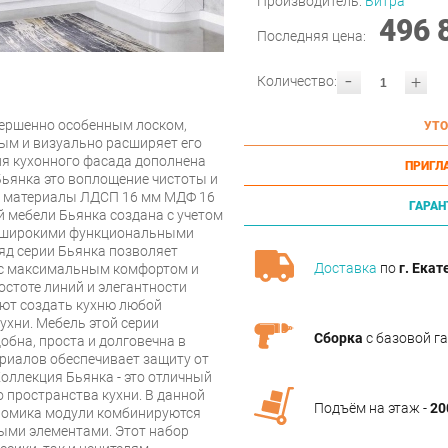
Производитель:
Витра
496 
Последняя цена:
-
+
Количество:
вершенно особенным лоском,
УТО
ым и визуально расширяет его
ия кухонного фасада дополнена
ПРИГЛ
Бьянка это воплощение чистоты и
е материалы ЛДСП 16 мм МДФ 16
ГАРАН
 мебели Бьянка создана с учетом
с широкими функциональными
д серии Бьянка позволяет
Доставка
по
г. Екат
 с максимальным комфортом и
остоте линий и элегантности
ют создать кухню любой
ухни. Мебель этой серии
Сборка
с базовой г
обна, проста и долговечна в
риалов обеспечивает защиту от
Коллекция Бьянка - это отличный
 пространства кухни. В данной
Подъём на этаж -
20
ономика модули комбинируются
ыми элементами. Этот набор