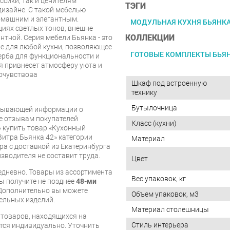
сики, так и ценителям
ТЭГИ
изайне. С такой мебелью
омашним и элегантным.
МОДУЛЬНАЯ КУХНЯ БЬЯНК
иях светлых тонов, внешне
КОЛЛЕКЦИИ
нтной. Серия мебели Бьянка - это
е для любой кухни, позволяющее
ГОТОВЫЕ КОМПЛЕКТЫ БЬЯН
ерба для функциональности и
я привнесет атмосферу уюта и
очувствова
Шкаф под встроенную
технику
Бутылочница
рпывающей информации о
же отзывам покупателей
Класс (кухни)
 купить товар «Кухонный
Витра Бьянка 42» категории
Материал
а с доставкой из Екатеринбурга
изводителя не составит труда.
Цвет
дневно. Товары из ассортимента
Вес упаковок, кг
вы получите не позднее
48-ми
Дополнительно вы можете
Объем упаковок, м3
бельных изделий.
Материал столешницы
я товаров, находящихся на
Стиль интерьера
тся индивидуально. Уточнить