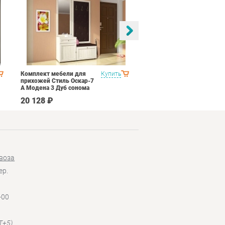
Комплект мебели для
Купить
Спальня Яна Вариант 1
прихожей Стиль Оскар-7
Дуб оксофрд
А Модена 3 Дуб сонома
светлый Крем
20 128 ₽
145 890 ₽
воза
ер.
-00
T+5)