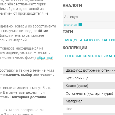
ме эйч светлая» категории
АНАЛОГИ
имый дом с доставкой из
арантией от производителя не
Артикул
u-0262531
дневно. Товары из ассортимента
вы получите не позднее
48-ми
ТЭГИ
Дополнительно вы можете
МОДУЛЬНАЯ КУХНЯ КАНТР
бельных изделий.
КОЛЛЕКЦИИ
я товаров, находящихся на
тся индивидуально. Уточнить
ГОТОВЫЕ КОМПЛЕКТЫ КАН
вы можете через форму
обратной
Шкаф под встроенную техни
оставку, а также в течение 7-ми
те
изменить выбор
или принять
Бутылочница
Класс (кухни)
готовые комплекты могут быть
и Вы заметили дефект при
Фотопечать (кух.гарнитуры)
еталь.
Повторная доставка
Материал
Цвет
мплекты распространяется
 – 2 года с момента