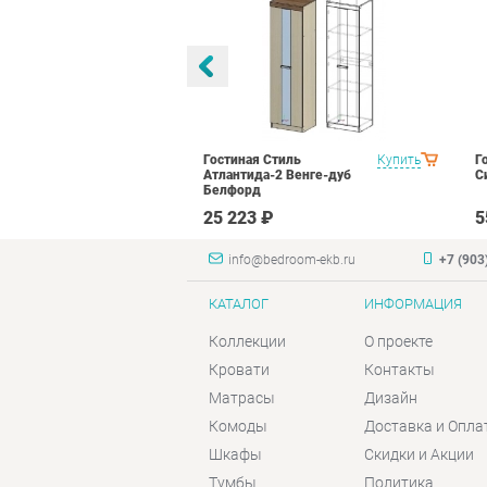
тиль Палермо
Купить
Гостиная Стиль
Купить
Г
Атлантида-2 Венге-дуб
С
Белфорд
₽
25 223 ₽
5
info@bedroom-ekb.ru
+7 (903
КАТАЛОГ
ИНФОРМАЦИЯ
Коллекции
О проекте
Кровати
Контакты
Матрасы
Дизайн
Комоды
Доставка и Опла
Шкафы
Скидки и Акции
Тумбы
Политика