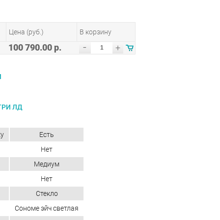
Цена (руб.)
В корзину
-
100 790.00 р.
+
И
ТРИ ЛД
ку
Есть
Нет
Медиум
Нет
Стекло
Сономе эйч светлая