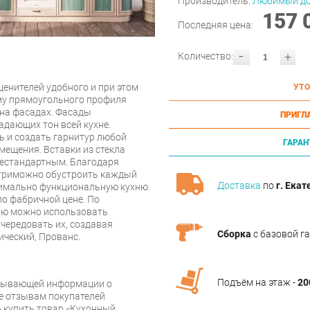
Производитель:
Любимый д
157 
Последняя цена:
-
+
Количество:
ценителей удобного и при этом
УТО
му прямоугольного профиля
 на фасадах. Фасады
ПРИГЛ
адающих тон всей кухне.
 и создать гарнитур любой
ГАРАН
ещения. Вставки из стекла
 нестандартным. Благодаря
триможно обустроить каждый
Доставка
по
г. Екат
симально функциональную кухню.
о фабричной цене. По
ию можно использовать
чередовать их, создавая
Сборка
с базовой г
ический, Прованс.
Подъём на этаж -
20
рпывающей информации о
же отзывам покупателей
 купить товар «Кухонный