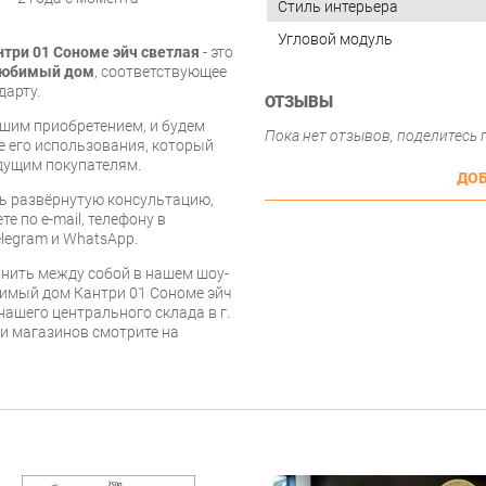
Стиль интерьера
Угловой модуль
три 01 Сономе эйч светлая
- это
юбимый дом
, соответствующее
дарту.
ОТЗЫВЫ
шим приобретением, и будем
Пока нет отзывов, поделитесь
е его использования, который
дущим покупателям.
ДОБ
ь развёрнутую консультацию,
е по e-mail, телефону в
legram и WhatsApp.
нить между собой в нашем шоу-
бимый дом Кантри 01 Сономе эйч
нашего центрального склада в г.
 и магазинов смотрите на