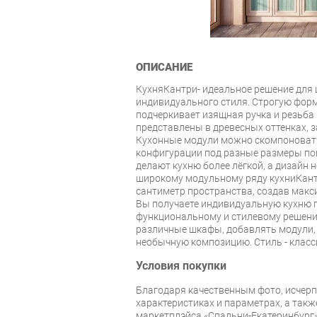
ОПИСАНИЕ
КухняКантри- идеальное решение для 
индивидуального стиля. Строгую фор
подчеркивает изящная ручка и резьба
представлены в древесных оттенках, з
Кухонные модули можно скомпоновать
конфигурации под разные размеры пом
делают кухню более лёгкой, а дизайн
широкому модульному ряду кухниКан
сантиметр пространства, создав мак
Вы получаете индивидуальную кухню п
функциональному и стилевому решен
различные шкафы, добавлять модули, 
необычную композицию. Стиль - класс
Условия покупки
Благодаря качественным фото, исче
характеристиках и параметрах, а так
маркетплэйса «Спальни-Екатеринбург»