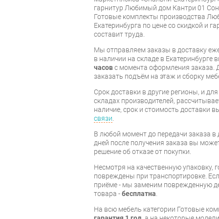
гарнитур Любимый дом Кантри 01 Соно
Готовые комплекты производства Люб
Екатеринбурга по цене со скидкой и г
составит труда.
Мы отправляем заказы в доставку еже
в наличии на складе в Екатеринбурге 
часов
с момента оформления заказа. 
заказать подъём на этаж и сборку ме
Срок доставки в другие регионы, и дл
складах производителей, рассчитывае
наличие, срок и стоимость доставки 
связи
.
В любой момент до передачи заказа в д
дней после получения заказа вы може
решение об отказе от покупки.
Несмотря на качественную упаковку, 
повреждены при транспортировке. Есл
приёме - мы заменим поврежденную д
товара -
бесплатна
.
На всю мебель категории Готовые ко
гарантия 1 год
, а на некоторые модели