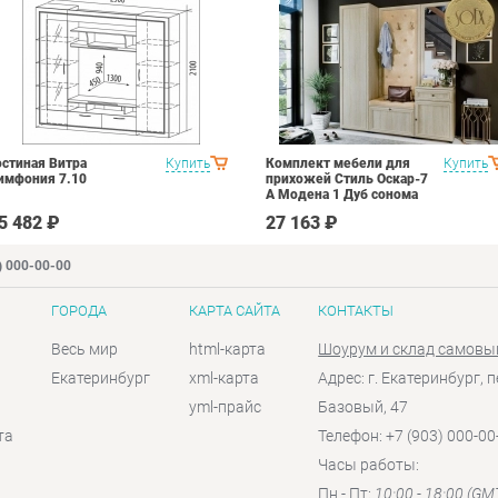
остиная Витра
Купить
Комплект мебели для
Купить
имфония 7.10
прихожей Стиль Оскар-7
А Модена 1 Дуб сонома
светлый Крем
5 482 ₽
27 163 ₽
) 000-00-00
ГОРОДА
КАРТА САЙТА
КОНТАКТЫ
Весь мир
html-карта
Шоурум и склад самовы
Екатеринбург
xml-карта
Адрес: г. Екатеринбург, п
yml-прайс
Базовый, 47
та
Телефон: +7 (903) 000-00
Часы работы:
Пн - Пт:
10:00 - 18:00 (GM