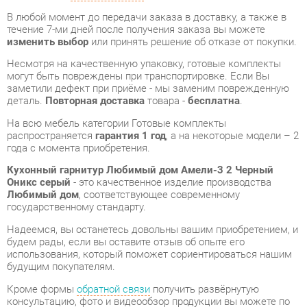
могут быть повреждены при транспортировке. Если Вы
заметили дефект при приёме - мы заменим поврежденную
деталь.
Повторная доставка
товара -
бесплатна
.
На всю мебель категории Готовые комплекты
распространяется
гарантия 1 год
, а на некоторые модели – 2
года с момента приобретения.
Кухонный гарнитур Любимый дом Амели-3 2 Черный
Оникс серый
- это качественное изделие производства
Любимый дом
, соответствующее современному
государственному стандарту.
Надеемся, вы останетесь довольны вашим приобретением, и
будем рады, если вы оставите отзыв об опыте его
использования, который поможет сориентироваться нашим
будущим покупателям.
Кроме формы
обратной связи
получить развёрнутую
консультацию, фото и видеообзор продукции вы можете по
e-mail, телефону в Екатеринбурге и через мессенджеры
Telegram и WhatsApp.
Готовые комплекты также можно сравнить между собой в
нашем шоу-руме и купить Кухонный гарнитур Любимый дом
Амели-3 2 Черный Оникс серый, самостоятельно забрав его с