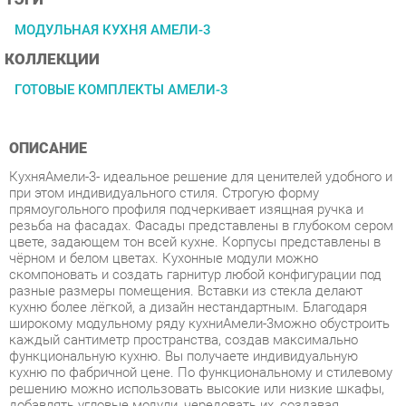
КОЛЛЕКЦИИ
ГОТОВЫЕ КОМПЛЕКТЫ АМЕЛИ-3
ОПИСАНИЕ
КухняАмели-3- идеальное решение для ценителей удобного и
при этом индивидуального стиля. Строгую форму
прямоугольного профиля подчеркивает изящная ручка и
резьба на фасадах. Фасады представлены в глубоком сером
цвете, задающем тон всей кухне. Корпусы представлены в
чёрном и белом цветах. Кухонные модули можно
скомпоновать и создать гарнитур любой конфигурации под
разные размеры помещения. Вставки из стекла делают
кухню более лёгкой, а дизайн нестандартным. Благодаря
широкому модульному ряду кухниАмели-3можно обустроить
каждый сантиметр пространства, создав максимально
функциональную кухню. Вы получаете индивидуальную
кухню по фабричной цене. По функциональному и стилевому
решению можно использовать высокие или низкие шкафы,
добавлять угловые модули, чередовать их, создавая
необычную композицию. Высокие шкафы - преимущество
коллекции, можно выстроить кухню почти до потолка -
удобно уложить на верхние полки редко используемые вещи.
Стиль - классический, итальянский.