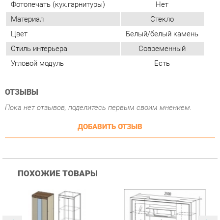
ОТЗЫВЫ
Пока нет отзывов, поделитесь первым своим мнением.
ДОБАВИТЬ ОТЗЫВ
ПОХОЖИЕ ТОВАРЫ
Гостиная Стиль
Гостиная Витра
К
Атлантида-2 Венге-дуб
Симфония 7.10
п
Белфорд
А
с