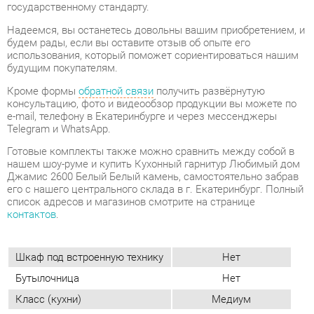
Кроме формы
обратной связи
получить развёрнутую
консультацию, фото и видеообзор продукции вы можете по
e-mail, телефону в Екатеринбурге и через мессенджеры
Telegram и WhatsApp.
Готовые комплекты также можно сравнить между собой в
нашем шоу-руме и купить Кухонный гарнитур Любимый дом
Джамис 2600 Белый Белый камень, самостоятельно забрав
его с нашего центрального склада в г. Екатеринбург. Полный
список адресов и магазинов смотрите на странице
контактов
.
Шкаф под встроенную технику
Нет
Бутылочница
Нет
Класс (кухни)
Медиум
Фотопечать (кух.гарнитуры)
Нет
Материал
Стекло
Цвет
Белый/белый камень
Стиль интерьера
Современный
Угловой модуль
Есть