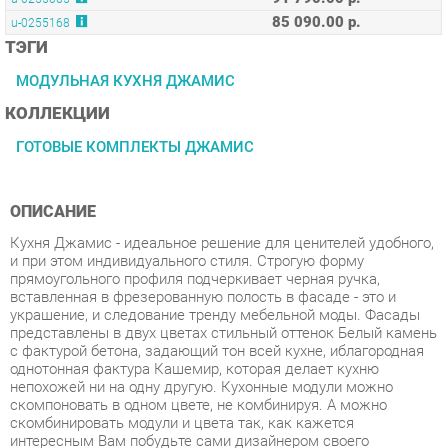
МОДУЛЬНАЯ КУХНЯ ДЖАМИС
КОЛЛЕКЦИИ
ГОТОВЫЕ КОМПЛЕКТЫ ДЖАМИС
ОПИСАНИЕ
Кухня Джамис - идеальное решение для ценителей удобного,
и при этом индивидуального стиля. Строгую форму
прямоугольного профиля подчеркивает черная ручка,
вставленная в фрезерованную полость в фасаде - это и
украшение, и следование тренду мебельной моды. Фасады
представлены в двух цветах стильный оттенок Белый камень
с фактурой бетона, задающий тон всей кухне, иблагородная
однотонная фактура Кашемир, которая делает кухню
непохожей ни на одну другую. Кухонные модули можно
скомпоновать в одном цвете, не комбинируя. А можно
скомбинировать модули и цвета так, как кажется
интересным Вам побудьте сами дизайнером своего
интерьера - это интересно и в результате будет радовать
воплощением мечты. Вставки из стекла сатин делают кухню,
более легкой, а дизайн не стандартным. Благодаря широкому
модульному ряду кухни Джамис, можно обустроить каждый