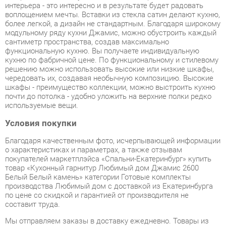
сантиметр пространства, создав максимально
функциональную кухню. Вы получаете индивидуальную
кухню по фабричной цене. По функциональному и стилевому
решению можно использовать высокие или низкие шкафы,
чередовать их, создавая необычную композицию. Высокие
шкафы - преимущество коллекции, можно выстроить кухню
почти до потолка - удобно уложить на верхние полки редко
используемые вещи.
Условия покупки
Благодаря качественным фото, исчерпывающей информации
о характеристиках и параметрах, а также отзывам
покупателей маркетплэйса «Спальни-Екатеринбург» купить
товар «Кухонный гарнитур Любимый дом Джамис 2600
Белый Белый камень» категории Готовые комплекты
производства Любимый дом с доставкой из Екатеринбурга
по цене со скидкой и гарантией от производителя не
составит труда.
Мы отправляем заказы в доставку ежедневно. Товары из
ассортимента в наличии на складе в Екатеринбурге вы
получите не позднее
48-ми часов
с момента оформления
заказа. Дополнительно вы можете заказать подъём на этаж
и сборку мебельных изделий.