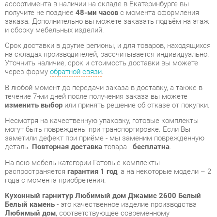
Срок доставки в другие регионы, и для товаров, находящихся
на складах производителей, рассчитывается индивидуально.
Уточнить наличие, срок и стоимость доставки вы можете
через форму
обратной связи
.
В любой момент до передачи заказа в доставку, а также в
течение 7-ми дней после получения заказа вы можете
изменить выбор
или принять решение об отказе от покупки.
Несмотря на качественную упаковку, готовые комплекты
могут быть повреждены при транспортировке. Если Вы
заметили дефект при приёме - мы заменим поврежденную
деталь.
Повторная доставка
товара -
бесплатна
.
На всю мебель категории Готовые комплекты
распространяется
гарантия 1 год
, а на некоторые модели – 2
года с момента приобретения.
Кухонный гарнитур Любимый дом Джамис 2600 Белый
Белый камень
- это качественное изделие производства
Любимый дом
, соответствующее современному
государственному стандарту.
Надеемся, вы останетесь довольны вашим приобретением, и
будем рады, если вы оставите отзыв об опыте его
использования, который поможет сориентироваться нашим
будущим покупателям.