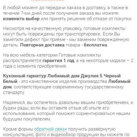
могут быть повреждены при транспортировке. Если Вы
заметили дефект при приёме - мы заменим поврежденную
деталь.
Повторная доставка
товара -
бесплатна
.
На всю мебель категории Готовые комплекты
распространяется
гарантия 1 год
, а на некоторые модели – 2
года с момента приобретения.
Кухонный гарнитур Любимый дом Джулия 5 Черный
Белый
- это качественное изделие производства
Любимый
дом
, соответствующее современному государственному
стандарту.
Надеемся, вы останетесь довольны вашим приобретением, и
будем рады, если вы оставите отзыв об опыте его
использования, который поможет сориентироваться нашим
будущим покупателям.
Кроме формы
обратной связи
получить развёрнутую
консультацию, фото и видеообзор продукции вы можете по
e-mail, телефону в Екатеринбурге и через мессенджеры
Telegram и WhatsApp.
Готовые комплекты также можно сравнить между собой в
нашем шоу-руме и купить Кухонный гарнитур Любимый дом
Джулия 5 Черный Белый, самостоятельно забрав его с