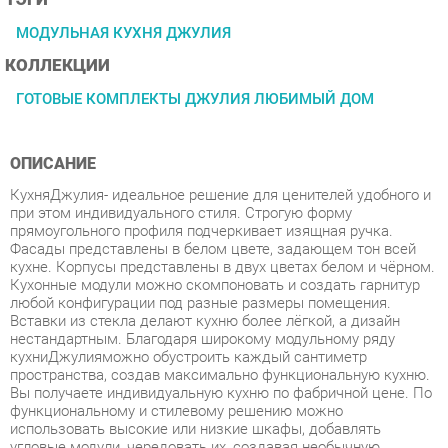
КОЛЛЕКЦИИ
ГОТОВЫЕ КОМПЛЕКТЫ ДЖУЛИЯ ЛЮБИМЫЙ ДОМ
ОПИСАНИЕ
КухняДжулия- идеальное решение для ценителей удобного и
при этом индивидуального стиля. Строгую форму
прямоугольного профиля подчеркивает изящная ручка.
Фасады представлены в белом цвете, задающем тон всей
кухне. Корпусы представлены в двух цветах белом и чёрном.
Кухонные модули можно скомпоновать и создать гарнитур
любой конфигурации под разные размеры помещения.
Вставки из стекла делают кухню более лёгкой, а дизайн
нестандартным. Благодаря широкому модульному ряду
кухниДжулияможно обустроить каждый сантиметр
пространства, создав максимально функциональную кухню.
Вы получаете индивидуальную кухню по фабричной цене. По
функциональному и стилевому решению можно
использовать высокие или низкие шкафы, добавлять
угловые модули, чередовать их, создавая необычную
композицию. Высокие шкафы - преимущество коллекции,
можно выстроить кухню почти до потолка - удобно уложить
на верхние полки редко используемые вещи. Стиль -
классический, итальянский.