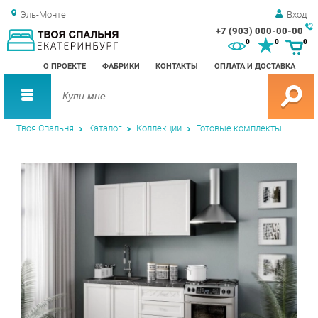
Эль-Монте
Вход
+7 (903) 000-00-00
Зак
0
0
0
обр
О ПРОЕКТЕ
ФАБРИКИ
КОНТАКТЫ
ОПЛАТА И ДОСТАВКА
зво
Твоя Спальня
Каталог
Коллекции
Готовые комплекты