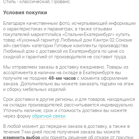
Благодаря качественным фото, исчерпывающей информации
о характеристиках и параметрах, а также отзывам
покупателей маркетплэйса «Спальни-Екатеринбург» купить
товар «Кухонный гарнитур Любимый дом Кантри 02 Сономе
эйч светлая» категории Готовые комплекты производства
Любимый дом с доставкой из Екатеринбурга по цене со
скидкой и гарантией от производителя не составит труда.
Мы отправляем заказы в доставку ежедневно. Товары из
ассортимента в наличии на складе в Екатеринбурге вы
получите не позднее
48-ми часов
с момента оформления
заказа. Дополнительно вы можете заказать подъём на этаж
и сборку мебельных изделий.
Срок доставки в другие регионы, и для товаров, находящихся
на складах производителей, рассчитывается индивидуально.
Уточнить наличие, срок и стоимость доставки вы можете
через форму
обратной связи
.
В любой момент до передачи заказа в доставку, а также в
течение 7-ми дней после получения заказа вы можете
изменить выбор
или принять решение об отказе от покупки.
Несмотря на качественную упаковку, готовые комплекты
могут быть повреждены при транспортировке. Если Вы
заметили дефект при приёме - мы заменим поврежденную
деталь.
Повторная доставка
товара -
бесплатна
.