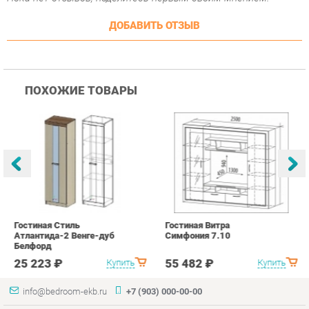
ПОХОЖИЕ ТОВАРЫ
Гостиная Стиль
Гостиная Витра
К
Атлантида-2 Венге-дуб
Симфония 7.10
п
Белфорд
А
с
25 223 ₽
55 482 ₽
Купить
Купить
info@bedroom-ekb.ru
+7 (903) 000-00-00
КАТАЛОГ
ИНФОРМАЦИЯ
ГОРОДА
Коллекции
О проекте
Весь мир
Кровати
Контакты
Екатеринбург
Матрасы
Дизайн
Комоды
Доставка и Оплата