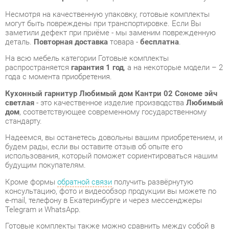
На всю мебель категории Готовые комплекты
распространяется
гарантия 1 год
, а на некоторые модели – 2
года с момента приобретения.
Кухонный гарнитур Любимый дом Кантри 02 Сономе эйч
светлая
- это качественное изделие производства
Любимый
дом
, соответствующее современному государственному
стандарту.
Надеемся, вы останетесь довольны вашим приобретением, и
будем рады, если вы оставите отзыв об опыте его
использования, который поможет сориентироваться нашим
будущим покупателям.
Кроме формы
обратной связи
получить развёрнутую
консультацию, фото и видеообзор продукции вы можете по
e-mail, телефону в Екатеринбурге и через мессенджеры
Telegram и WhatsApp.
Готовые комплекты также можно сравнить между собой в
нашем шоу-руме и купить Кухонный гарнитур Любимый дом
Кантри 02 Сономе эйч светлая, самостоятельно забрав его с
нашего центрального склада в г. Екатеринбург. Полный
список адресов и магазинов смотрите на странице
контактов
.