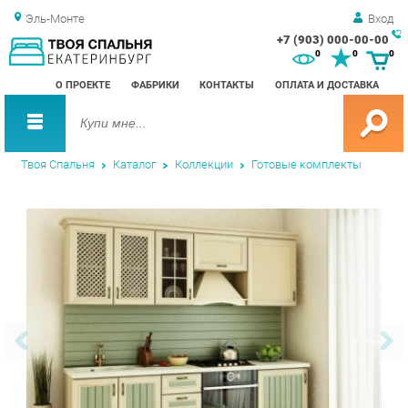
Эль-Монте
Вход
+7 (903) 000-00-00
Зак
0
0
0
обр
О ПРОЕКТЕ
ФАБРИКИ
КОНТАКТЫ
ОПЛАТА И ДОСТАВКА
зво
Твоя Спальня
Каталог
Коллекции
Готовые комплекты