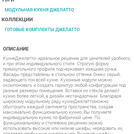
КОЛЛЕКЦИИ
ГОТОВЫЕ КОМПЛЕКТЫ ДЖЕЛАТТО
ОПИСАНИЕ
КухняДжелатто- идеальное решение для ценителей удобного,
и при этом индивидуального стиля. Строгую форму
прямоугольного профиля подчеркивает изящная ручка.
Фасады представлены в стильном оттенке Оникс серый,
задающего тон всей кухне. Кухонные модули можно
скомпоновать и создать гарнитур любой конфигурации под
разные размеры помещения. Вставки из стекла делают
кухню более легкой, а дизайн нестандартным. Благодаря
широкому модульному ряду кухниДжелаттоможно
обустроить каждый сантиметр пространства, создав
максимально функциональную кухню. Вы получаете
индивидуальную кухню по фабричной цене. По
функциональному и стилевому решению можно
использовать высокие или низкие шкафы, чередовать их,
создавая необычную композицию. Высокие шкафы -
преимущество коллекции, можно выстроить кухню почти до
потолка - удобно уложить на верхние полки редко
используемые вещи. Стиль - классический, итальянский.