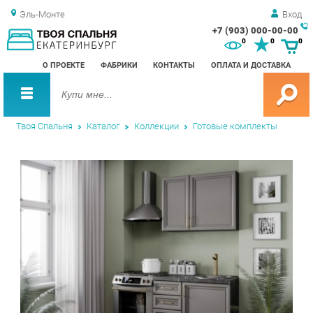
Эль-Монте
Вход
+7 (903) 000-00-00
Зак
0
0
0
обр
О ПРОЕКТЕ
ФАБРИКИ
КОНТАКТЫ
ОПЛАТА И ДОСТАВКА
зво
Твоя Спальня
Каталог
Коллекции
Готовые комплекты