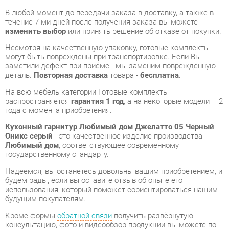
могут быть повреждены при транспортировке. Если Вы
заметили дефект при приёме - мы заменим поврежденную
деталь.
Повторная доставка
товара -
бесплатна
.
На всю мебель категории Готовые комплекты
распространяется
гарантия 1 год
, а на некоторые модели – 2
года с момента приобретения.
Кухонный гарнитур Любимый дом Джелатто 05 Черный
Оникс серый
- это качественное изделие производства
Любимый дом
, соответствующее современному
государственному стандарту.
Надеемся, вы останетесь довольны вашим приобретением, и
будем рады, если вы оставите отзыв об опыте его
использования, который поможет сориентироваться нашим
будущим покупателям.
Кроме формы
обратной связи
получить развёрнутую
консультацию, фото и видеообзор продукции вы можете по
e-mail, телефону в Екатеринбурге и через мессенджеры
Telegram и WhatsApp.
Готовые комплекты также можно сравнить между собой в
нашем шоу-руме и купить Кухонный гарнитур Любимый дом
Джелатто 05 Черный Оникс серый, самостоятельно забрав