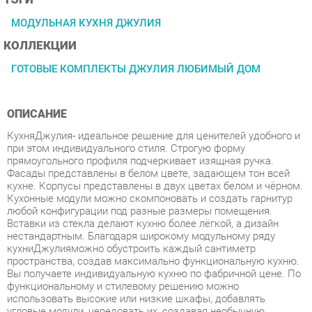
КОЛЛЕКЦИИ
ГОТОВЫЕ КОМПЛЕКТЫ ДЖУЛИЯ ЛЮБИМЫЙ ДОМ
ОПИСАНИЕ
КухняДжулия- идеальное решение для ценителей удобного и
при этом индивидуального стиля. Строгую форму
прямоугольного профиля подчеркивает изящная ручка.
Фасады представлены в белом цвете, задающем тон всей
кухне. Корпусы представлены в двух цветах белом и чёрном.
Кухонные модули можно скомпоновать и создать гарнитур
любой конфигурации под разные размеры помещения.
Вставки из стекла делают кухню более лёгкой, а дизайн
нестандартным. Благодаря широкому модульному ряду
кухниДжулияможно обустроить каждый сантиметр
пространства, создав максимально функциональную кухню.
Вы получаете индивидуальную кухню по фабричной цене. По
функциональному и стилевому решению можно
использовать высокие или низкие шкафы, добавлять
угловые модули, чередовать их, создавая необычную
композицию. Высокие шкафы - преимущество коллекции,
можно выстроить кухню почти до потолка - удобно уложить
на верхние полки редко используемые вещи. Стиль -
классический, итальянский.