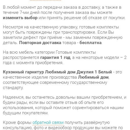
могут быть повреждены при транспортировке. Если Вы
заметили дефект при приёме - мы заменим поврежденную
деталь.
Повторная доставка
товара -
бесплатна
.
На всю мебель категории Готовые комплекты
распространяется
гарантия 1 год
, а на некоторые модели – 2
года с момента приобретения.
Кухонный гарнитур Любимый дом Джулия 1 Белый
- это
качественное изделие производства
Любимый дом
,
соответствующее современному государственному
стандарту.
Надеемся, вы останетесь довольны вашим приобретением, и
будем рады, если вы оставите отзыв об опыте его
использования, который поможет сориентироваться нашим
будущим покупателям.
Кроме формы
обратной связи
получить развёрнутую
консультацию, фото и видеообзор продукции вы можете по
e-mail, телефону в Екатеринбурге и через мессенджеры
Telegram и WhatsApp.
Готовые комплекты также можно сравнить между собой в
нашем шоу-руме и купить Кухонный гарнитур Любимый дом
Джулия 1 Белый, самостоятельно забрав его с нашего