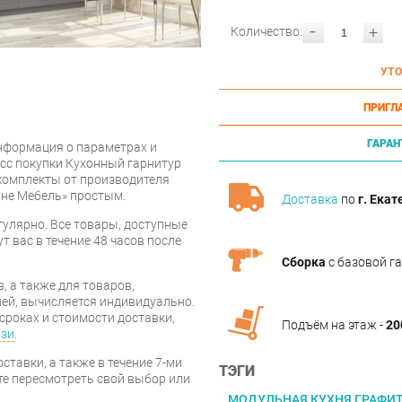
-
+
Количество:
УТО
ПРИГЛ
ГАРАН
нформация о параметрах и
сс покупки Кухонный гарнитур
 комплекты от производителя
Мне Мебель» простым.
Доставка
по
г. Екат
улярно. Все товары, доступные
т вас в течение 48 часов после
Сборка
с базовой г
, а также для товаров,
ей, вычисляется индивидуально.
сроках и стоимости доставки,
Подъём на этаж -
20
язи
.
ставки, а также в течение 7-ми
ТЭГИ
те пересмотреть свой выбор или
МОДУЛЬНАЯ КУХНЯ ГРАФИ