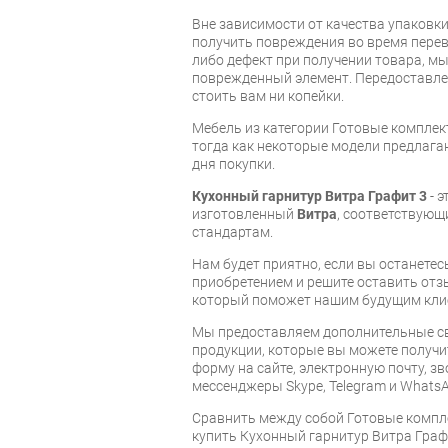
Вне зависимости от качества упаковк
получить повреждения во время перев
либо дефект при получении товара, м
поврежденный элемент. Передоставлен
стоить вам ни копейки.
Мебель из категории Готовые компле
тогда как некоторые модели предлагаю
дня покупки.
Кухонный гарнитур Витра Графит 3
- 
изготовленный
Витра
, соответствую
стандартам.
Нам будет приятно, если вы останет
приобретением и решите оставить отз
который поможет нашим будущим кли
Мы предоставляем дополнительные св
продукции, которые вы можете получи
форму на сайте, электронную почту, зв
мессенджеры Skype, Telegram и WhatsA
Cравнить между собой Готовые компл
купить Кухонный гарнитур Витра Графи