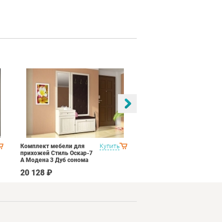
Комплект мебели для
Купить
Спальня Яна Вариант 1
прихожей Стиль Оскар-7
Дуб оксофрд
А Модена 3 Дуб сонома
светлый Крем
20 128 ₽
145 890 ₽