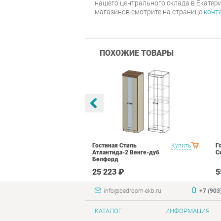
нашего центрального склада в Екатер
магазинов смотрите на странице
конт
ПОХОЖИЕ ТОВАРЫ
тиль Палермо
Купить
Гостиная Стиль
Купить
Г
Атлантида-2 Венге-дуб
С
Белфорд
₽
25 223 ₽
5
info@bedroom-ekb.ru
+7 (903
КАТАЛОГ
ИНФОРМАЦИЯ