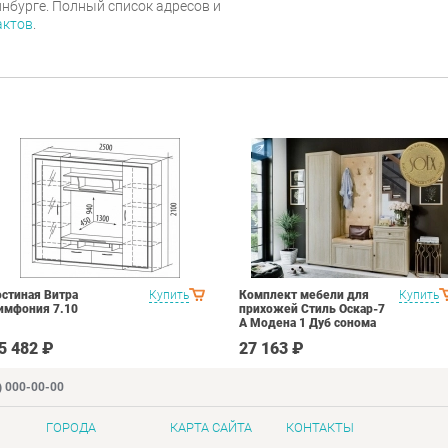
инбурге. Полный список адресов и
актов
.
остиная Витра
Купить
Комплект мебели для
Купить
имфония 7.10
прихожей Стиль Оскар-7
А Модена 1 Дуб сонома
светлый Крем
5 482 ₽
27 163 ₽
) 000-00-00
ГОРОДА
КАРТА САЙТА
КОНТАКТЫ