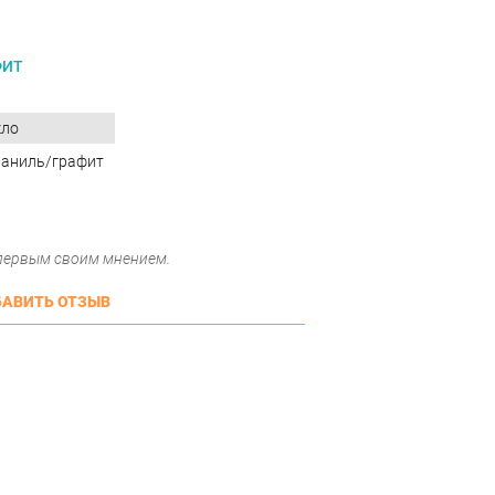
ФИТ
кло
ваниль/графит
 первым своим мнением.
АВИТЬ ОТЗЫВ