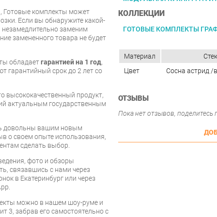
и, Готовые комплекты может
КОЛЛЕКЦИИ
озки. Если вы обнаружите какой-
ГОТОВЫЕ КОМПЛЕКТЫ ГРА
ы незамедлительно заменим
ие замененного товара не будет
Материал
Сте
кты обладает
гарантией на 1 год
,
Цвет
Сосна астрид /
т гарантийный срок до 2 лет со
это высококачественный продукт,
ОТЗЫВЫ
щий актуальным государственным
Пока нет отзывов, поделитесь
есь довольны вашим новым
ДОБ
ыв о своем опыте использования,
ентам сделать выбор.
едения, фото и обзоры
ть, связавшись с нами через
онок в Екатеринбург или через
pp.
екты можно в нашем шоу-руме и
т 3, забрав его самостоятельно с