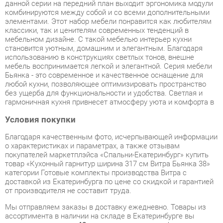
мебельном дизайне. С такой мебелью интерьер кухни
становится уютным, домашним и элегантным. Благодаря
использованию в конструкциях светлых тонов, внешне
мебель воспринимается легкой и элегантной. Серия мебели
Бьянка - это современное и качественное оснащение для
любой кухни, позволяющее оптимизировать пространство
без ущерба для функциональности и удобства. Светлая и
гармоничная кухня привнесет атмосферу уюта и комфорта в
Условия покупки
Благодаря качественным фото, исчерпывающей информации
о характеристиках и параметрах, а также отзывам
покупателей маркетплэйса «Спальни-Екатеринбург» купить
товар «Кухонный гарнитур ширина 317 см Витра Бьянка 38»
категории Готовые комплекты производства Витра с
доставкой из Екатеринбурга по цене со скидкой и гарантией
от производителя не составит труда.
Мы отправляем заказы в доставку ежедневно. Товары из
ассортимента в наличии на складе в Екатеринбурге вы
получите не позднее
48-ми часов
с момента оформления
заказа. Дополнительно вы можете заказать подъём на этаж
и сборку мебельных изделий.
Срок доставки в другие регионы, и для товаров, находящихся
на складах производителей, рассчитывается индивидуально.