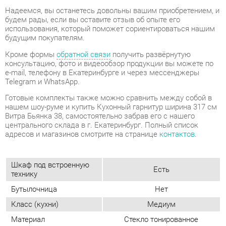
консультацию, фото и видеообзор продукции вы можете по
e-mail, телефону в Екатеринбурге и через мессенджеры
Telegram и WhatsApp.
Готовые комплекты также можно сравнить между собой в
нашем шоу-руме и купить Кухонный гарнитур ширина 317 см
Витра Бьянка 38, самостоятельно забрав его с нашего
центрального склада в г. Екатеринбург. Полный список
адресов и магазинов смотрите на странице
контактов
.
Шкаф под встроенную
Есть
технику
Бутылочница
Нет
Класс (кухни)
Медиум
Материал
Стекло тонированное
Белый шпон/белый глянец
Цвет
маргарита
Вес упаковок, кг
324.494
Объем упаковок, м3
0.764
Материал столешницы
Постформинг