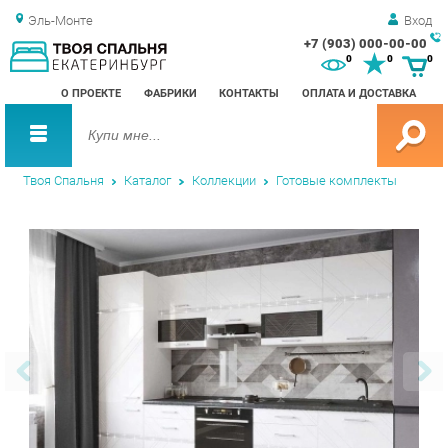
Эль-Монте
Вход
+7 (903) 000-00-00
Зак
0
0
0
обр
О ПРОЕКТЕ
ФАБРИКИ
КОНТАКТЫ
ОПЛАТА И ДОСТАВКА
зво
Твоя Спальня
Каталог
Коллекции
Готовые комплекты