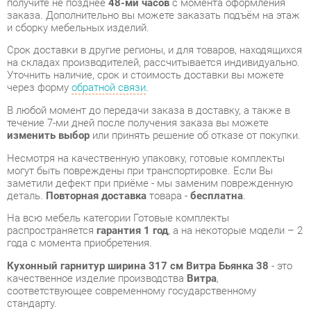
Уточнить наличие, срок и стоимость доставки вы можете
через форму
обратной связи
.
В любой момент до передачи заказа в доставку, а также в
течение 7-ми дней после получения заказа вы можете
изменить выбор
или принять решение об отказе от покупки.
Несмотря на качественную упаковку, готовые комплекты
могут быть повреждены при транспортировке. Если Вы
заметили дефект при приёме - мы заменим поврежденную
деталь.
Повторная доставка
товара -
бесплатна
.
На всю мебель категории Готовые комплекты
распространяется
гарантия 1 год
, а на некоторые модели – 2
года с момента приобретения.
Кухонный гарнитур ширина 317 см Витра Бьянка 38
- это
качественное изделие производства
Витра
,
соответствующее современному государственному
стандарту.
Надеемся, вы останетесь довольны вашим приобретением, и
будем рады, если вы оставите отзыв об опыте его
использования, который поможет сориентироваться нашим
будущим покупателям.
Кроме формы
обратной связи
получить развёрнутую