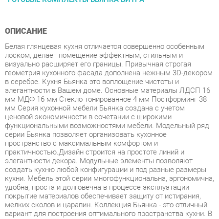
ОПИСАНИЕ
Белая глянцевая кухня отличается совершенно особенным
лоском, делает помещение эффектным, стильным и
визуально расширяет его границы. Привычная строгая
геометрия кухонного фасада дополнена нежным 3D-декором
в серебре. Кухня Бьянка это воплощение чистоты и
элегантности в Вашем доме. Основные материалы ЛДСП 16
мм МДФ 16 мм Стекло тонированное 4 мм Постформинг 38
мм Серия кухонной мебели Бьянка создана с учетом
ценовой экономичности в сочетании с широкими
функциональными возможностями мебели. Модельный ряд
серии Бьянка позволяет организовать кухонное
пространство с максимальным комфортом и
практичностью.Дизайн строится на простоте линий и
элегантности декора. Модульные элементы позволяют
создать кухню любой конфигурации и под разные размеры
кухни. Мебель этой серии многофункциональна, эргономична,
удобна, проста и долговечна в процессе эксплуатации
покрытие материалов обеспечивает защиту от истирания,
мелких сколов и царапин. Коллекция Бьянка - это отличный
вариант для построения оптимального пространства кухни. В
данной серии на передний план выходит эргономика модули
комбинируются между собой и со всеми дополнительными
элементами. Этот набор мебели понравится как любителям
классики, так и ценителям современных тенденций в