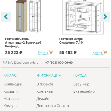
Гостиная Стиль
Гостиная Витра
К
Атлантида-2 Венге-дуб
Симфония 7.10
п
Белфорд
А
с
25 223 ₽
55 482 ₽
Купить
Купить
info@bedroom-ekb.ru
+7 (903) 000-00-00
КАТАЛОГ
ИНФОРМАЦИЯ
ГОРОДА
Коллекции
О проекте
Весь мир
Кровати
Контакты
Екатеринбург
Матрасы
Дизайн
Комоды
Доставка и Оплата
Шкафы
Скидки и Акции
Тумбы
Политика
Зеркала
Гарантия
Столы
Помощь
Мягкая мебель
Комплектующие