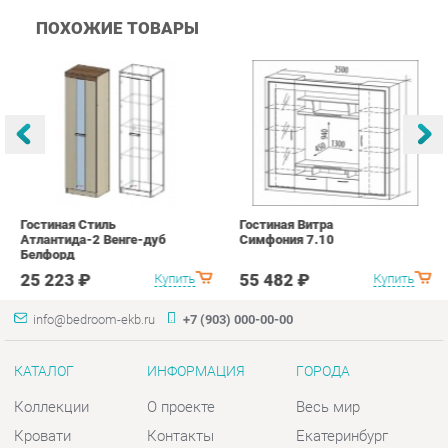
Гостиная Стиль
Гостиная Витра
К
Атлантида-2 Венге-дуб
Симфония 7.10
п
Белфорд
А
с
25 223 ₽
55 482 ₽
Купить
Купить
info@bedroom-ekb.ru
+7 (903) 000-00-00
КАТАЛОГ
ИНФОРМАЦИЯ
ГОРОДА
Коллекции
О проекте
Весь мир
Кровати
Контакты
Екатеринбург
Матрасы
Дизайн
Комоды
Доставка и Оплата
Шкафы
Скидки и Акции
Тумбы
Политика