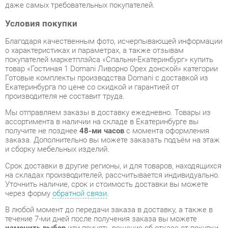
Благодаря качественным фото, исчерпывающей информации
о характеристиках и параметрах, а также отзывам
покупателей маркетплэйса «Спальни-Екатеринбург» купить
товар «Гостиная 1 Domani Ливорно Орех донской» категории
Готовые комплекты производства Domani с доставкой из
Екатеринбурга по цене со скидкой и гарантией от
производителя не составит труда.
Мы отправляем заказы в доставку ежедневно. Товары из
ассортимента в наличии на складе в Екатеринбурге вы
получите не позднее
48-ми часов
с момента оформления
заказа. Дополнительно вы можете заказать подъём на этаж
и сборку мебельных изделий.
Срок доставки в другие регионы, и для товаров, находящихся
на складах производителей, рассчитывается индивидуально.
Уточнить наличие, срок и стоимость доставки вы можете
через форму
обратной связи
.
В любой момент до передачи заказа в доставку, а также в
течение 7-ми дней после получения заказа вы можете
изменить выбор
или принять решение об отказе от покупки.
Несмотря на качественную упаковку, готовые комплекты
могут быть повреждены при транспортировке. Если Вы
заметили дефект при приёме - мы заменим поврежденную