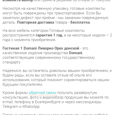
деталь.
Повторная доставка
товара -
бесплатна
.
На всю мебель категории Готовые комплекты
распространяется
гарантия 1 год
, а на некоторые модели – 2
года с момента приобретения.
Гостиная 1 Domani Ливорно Орех донской
- это
качественное изделие производства
Domani
,
соответствующее современному государственному
стандарту.
Надеемся, вы останетесь довольны вашим приобретением, и
будем рады, если вы оставите отзыв об опыте его
использования, который поможет сориентироваться нашим
будущим покупателям.
Кроме формы
обратной связи
получить развёрнутую
консультацию, фото и видеообзор продукции вы можете по
e-mail, телефону в Екатеринбурге и через мессенджеры
Telegram и WhatsApp.
Готовые комплекты также можно сравнить между собой в
нашем шоу-руме и купить Гостиная 1 Domani Ливорно Орех
донской, самостоятельно забрав его с нашего центрального
склада в г. Екатеринбург. Полный список адресов и
магазинов смотрите на странице
контактов
.