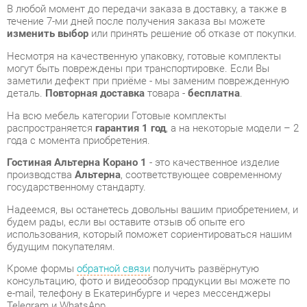
Несмотря на качественную упаковку, готовые комплекты
могут быть повреждены при транспортировке. Если Вы
заметили дефект при приёме - мы заменим поврежденную
деталь.
Повторная доставка
товара -
бесплатна
.
На всю мебель категории Готовые комплекты
распространяется
гарантия 1 год
, а на некоторые модели – 2
года с момента приобретения.
Гостиная Альтерна Корано 1
- это качественное изделие
производства
Альтерна
, соответствующее современному
государственному стандарту.
Надеемся, вы останетесь довольны вашим приобретением, и
будем рады, если вы оставите отзыв об опыте его
использования, который поможет сориентироваться нашим
будущим покупателям.
Кроме формы
обратной связи
получить развёрнутую
консультацию, фото и видеообзор продукции вы можете по
e-mail, телефону в Екатеринбурге и через мессенджеры
Telegram и WhatsApp.
Готовые комплекты также можно сравнить между собой в
нашем шоу-руме и купить Гостиная Альтерна Корано 1,
самостоятельно забрав его с нашего центрального склада в
г. Екатеринбург. Полный список адресов и магазинов