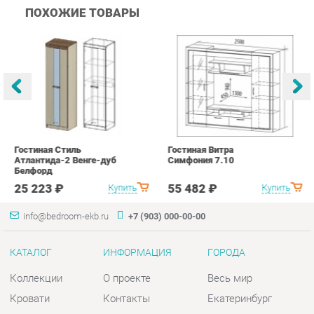
Гостиная Стиль
Гостиная Витра
К
Атлантида-2 Венге-дуб
Симфония 7.10
п
Белфорд
А
с
25 223 ₽
55 482 ₽
Купить
Купить
info@bedroom-ekb.ru
+7 (903) 000-00-00
КАТАЛОГ
ИНФОРМАЦИЯ
ГОРОДА
Коллекции
О проекте
Весь мир
Кровати
Контакты
Екатеринбург
Матрасы
Дизайн
Комоды
Доставка и Оплата
Шкафы
Скидки и Акции
Тумбы
Политика
Зеркала
Гарантия