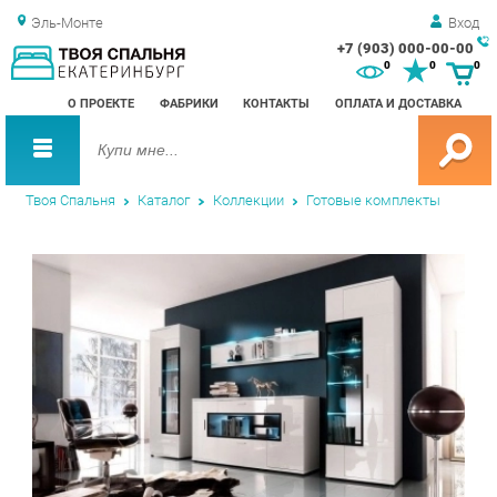
Эль-Монте
Вход
+7 (903) 000-00-00
Зак
0
0
0
обр
О ПРОЕКТЕ
ФАБРИКИ
КОНТАКТЫ
ОПЛАТА И ДОСТАВКА
зво
Твоя Спальня
Каталог
Коллекции
Готовые комплекты