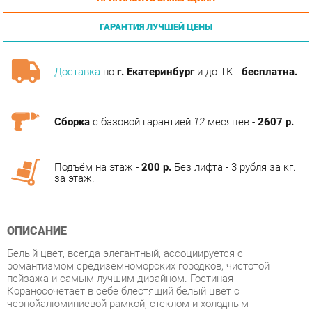
ГАРАНТИЯ ЛУЧШЕЙ ЦЕНЫ
Доставка
по
г. Екатеринбург
и до ТК -
бесплатна.
Сборка
с базовой гарантией
12
месяцев -
2607 р.
Подъём на этаж -
200 р.
Без лифта - 3 рубля за кг.
за этаж.
ОПИСАНИЕ
Белый цвет, всегда элегантный, ассоциируется с
романтизмом средиземноморских городков, чистотой
пейзажа и самым лучшим дизайном. Гостиная
Кораносочетает в себе блестящий белый цвет с
чернойалюминиевой рамкой, стеклом и холодным
освещением. Гостиная Кораномодульная, поэтому вы можете
сформировать подходящую обстановку самостоятельно и
купить мебель в соответствии со своими вкусами и