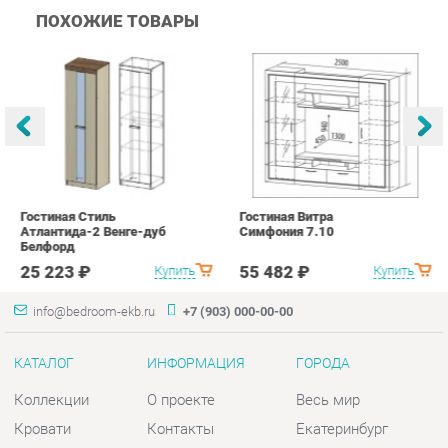
Гостиная Стиль
Гостиная Витра
К
Атлантида-2 Венге-дуб
Симфония 7.10
п
Белфорд
А
с
25 223 ₽
55 482 ₽
Купить
Купить
info@bedroom-ekb.ru
+7 (903) 000-00-00
КАТАЛОГ
ИНФОРМАЦИЯ
ГОРОДА
Коллекции
О проекте
Весь мир
Кровати
Контакты
Екатеринбург
Матрасы
Дизайн
Комоды
Доставка и Оплата
Шкафы
Скидки и Акции
Тумбы
Политика
Зеркала
Гарантия