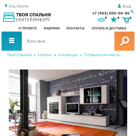
Эль-Монте
Вход
+7 (903) 000-00-00
Зак
0
0
0
обр
О ПРОЕКТЕ
ФАБРИКИ
КОНТАКТЫ
ОПЛАТА И ДОСТАВКА
зво
Твоя Спальня
Каталог
Коллекции
Готовые комплекты