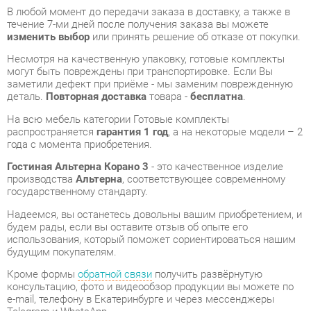
Несмотря на качественную упаковку, готовые комплекты
могут быть повреждены при транспортировке. Если Вы
заметили дефект при приёме - мы заменим поврежденную
деталь.
Повторная доставка
товара -
бесплатна
.
На всю мебель категории Готовые комплекты
распространяется
гарантия 1 год
, а на некоторые модели – 2
года с момента приобретения.
Гостиная Альтерна Корано 3
- это качественное изделие
производства
Альтерна
, соответствующее современному
государственному стандарту.
Надеемся, вы останетесь довольны вашим приобретением, и
будем рады, если вы оставите отзыв об опыте его
использования, который поможет сориентироваться нашим
будущим покупателям.
Кроме формы
обратной связи
получить развёрнутую
консультацию, фото и видеообзор продукции вы можете по
e-mail, телефону в Екатеринбурге и через мессенджеры
Telegram и WhatsApp.
Готовые комплекты также можно сравнить между собой в
нашем шоу-руме и купить Гостиная Альтерна Корано 3,
самостоятельно забрав его с нашего центрального склада в
г. Екатеринбург. Полный список адресов и магазинов