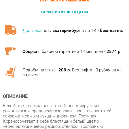
ГАРАНТИЯ ЛУЧШЕЙ ЦЕНЫ
Доставка
по
г. Екатеринбург
и до ТК -
бесплатна.
Сборка
с базовой гарантией
12
месяцев -
2574 р.
Подъём на этаж -
200 р.
Без лифта - 3 рубля за кг.
за этаж.
ОПИСАНИЕ
Белый цвет, всегда элегантный, ассоциируется с
романтизмом средиземноморских городков, чистотой
пейзажа и самым лучшим дизайном. Гостиная
Кораносочетает в себе блестящий белый цвет с
чернойалюминиевой рамкой, стеклом и холодным
освещением. Гостиная Кораномодульная, поэтому вы можете
сформировать подходящую обстановку самостоятельно и
купить мебель в соответствии со своими вкусами и