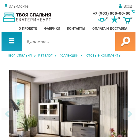
Эль-Монте
Вход
+7 (903) 000-00-00
Зак
0
0
0
обр
О ПРОЕКТЕ
ФАБРИКИ
КОНТАКТЫ
ОПЛАТА И ДОСТАВКА
зво
Твоя Спальня
Каталог
Коллекции
Готовые комплекты