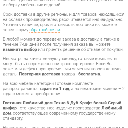
Уточнить наличие, срок и стоимость доставки вы можете
через форму
обратной связи
.
В любой момент до передачи заказа в доставку, а также в
течение 7-ми дней после получения заказа вы можете
изменить выбор
или принять решение об отказе от покупки.
Несмотря на качественную упаковку, готовые комплекты
могут быть повреждены при транспортировке. Если Вы
заметили дефект при приёме - мы заменим поврежденную
деталь.
Повторная доставка
товара -
бесплатна
.
На всю мебель категории Готовые комплекты
распространяется
гарантия 1 год
, а на некоторые модели – 2
года с момента приобретения.
Гостиная Любимый дом Техно 6 Дуб Крафт белый Серый
шифер
- это качественное изделие производства
Любимый
дом
, соответствующее современному государственному
стандарту.
Надеемся, вы останетесь довольны вашим приобретением, и
будем рады, если вы оставите отзыв об опыте его
использования, который поможет сориентироваться нашим
будущим покупателям.
Кроме формы
обратной связи
получить развёрнутую