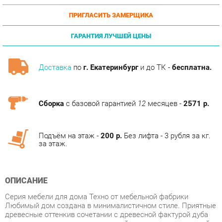
ГАРАНТИЯ ЛУЧШЕЙ ЦЕНЫ
Доставка
по
г. Екатеринбург
и до ТК -
бесплатна.
Сборка
с базовой гарантией
12
месяцев -
2571 р.
Подъём на этаж -
200 р.
Без лифта - 3 рубля за кг.
за этаж.
ОПИСАНИЕ
Серия мебели для дома Техно от мебельной фабрики
Любимый дом создана в минималистичном стиле. Приятные
древесные оттенкив сочетании с древесной фактурой дуба
делает коллекцию монументальной и в то же время легкой.
Модельный ряд серии Техно позволяет организовать
пространство с максимальным комфортом и практичностью.