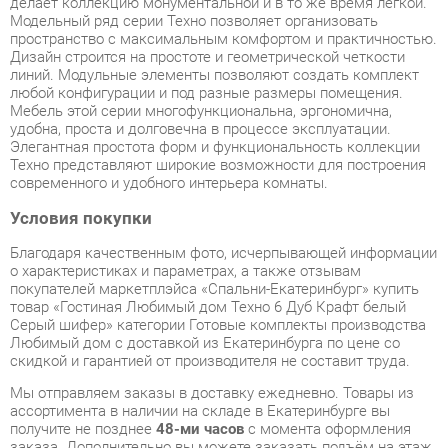
Дизайн строится на простоте и геометрической четкости
линий. Модульные элементы позволяют создать комплект
любой конфигурации и под разные размеры помещения.
Мебель этой серии многофункциональна, эргономична,
удобна, проста и долговечна в процессе эксплуатации.
Элегантная простота форм и функциональность коллекции
Техно представляют широкие возможности для построения
современного и удобного интерьера комнаты.
Условия покупки
Благодаря качественным фото, исчерпывающей информации
о характеристиках и параметрах, а также отзывам
покупателей маркетплэйса «Спальни-Екатеринбург» купить
товар «Гостиная Любимый дом Техно 6 Дуб Крафт белый
Серый шифер» категории Готовые комплекты производства
Любимый дом с доставкой из Екатеринбурга по цене со
скидкой и гарантией от производителя не составит труда.
Мы отправляем заказы в доставку ежедневно. Товары из
ассортимента в наличии на складе в Екатеринбурге вы
получите не позднее
48-ми часов
с момента оформления
заказа. Дополнительно вы можете заказать подъём на этаж
и сборку мебельных изделий.
Срок доставки в другие регионы, и для товаров, находящихся
на складах производителей, рассчитывается индивидуально.