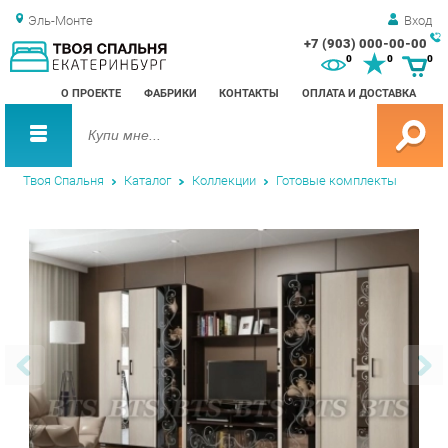
Эль-Монте
Вход
+7 (903) 000-00-00
Зак
0
0
0
обр
О ПРОЕКТЕ
ФАБРИКИ
КОНТАКТЫ
ОПЛАТА И ДОСТАВКА
зво
Твоя Спальня
Каталог
Коллекции
Готовые комплекты