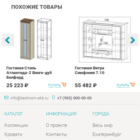
Гостиная Стиль
Гостиная Витра
К
Атлантида-2 Венге-дуб
Симфония 7.10
п
Белфорд
А
с
25 223 ₽
55 482 ₽
Купить
Купить
info@bedroom-ekb.ru
+7 (903) 000-00-00
КАТАЛОГ
ИНФОРМАЦИЯ
ГОРОДА
Коллекции
О проекте
Весь мир
Кровати
Контакты
Екатеринбург
Матрасы
Дизайн
Комоды
Доставка и Оплата
Шкафы
Скидки и Акции
Тумбы
Политика
Зеркала
Гарантия