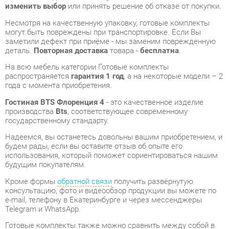
заметили дефект при приёме - мы заменим поврежденную
деталь.
Повторная доставка
товара -
бесплатна
.
На всю мебель категории Готовые комплекты
распространяется
гарантия 1 год
, а на некоторые модели – 2
года с момента приобретения.
Гостиная BTS Флоренция 4
- это качественное изделие
производства
Bts
, соответствующее современному
государственному стандарту.
Надеемся, вы останетесь довольны вашим приобретением, и
будем рады, если вы оставите отзыв об опыте его
использования, который поможет сориентироваться нашим
будущим покупателям.
Кроме формы
обратной связи
получить развёрнутую
консультацию, фото и видеообзор продукции вы можете по
e-mail, телефону в Екатеринбурге и через мессенджеры
Telegram и WhatsApp.
Готовые комплекты также можно сравнить между собой в
нашем шоу-руме и купить Гостиная BTS Флоренция 4,
самостоятельно забрав его с нашего центрального склада в
г. Екатеринбург. Полный список адресов и магазинов
смотрите на странице
контактов
.