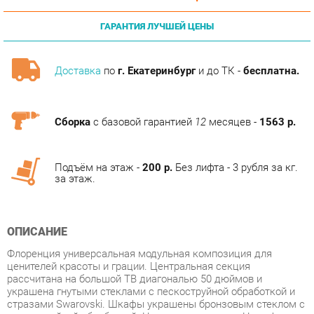
Доставка
по
г. Екатеринбург
и до ТК -
бесплатна.
Сборка
с базовой гарантией
12
месяцев -
1563 р.
Подъём на этаж -
200 р.
Без лифта - 3 рубля за кг.
за этаж.
ОПИСАНИЕ
Флоренция универсальная модульная композиция для
ценителей красоты и грации. Центральная секция
рассчитана на большой ТВ диагональю 50 дюймов и
украшена гнутыми стеклами с пескоструйной обработкой и
стразами Swarovski. Шкафы украшены бронзовым стеклом с
пескоструйной обработкой. Цвет корпуса венге. Цвет фасада
дуб атланта