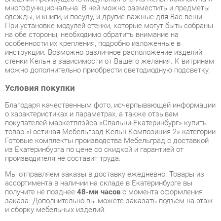
на обе стороны, необходимо обратить внимание на
особенности их крепления, подробно изложенные в
инструкции. Возможно различное расположение изделий
стенки Кельн в зависимости от Вашего желания. К витринам
можно дополнительно приобрести светодиодную подсветку.
Условия покупки
Благодаря качественным фото, исчерпывающей информации
о характеристиках и параметрах, а также отзывам
покупателей маркетплэйса «Спальни-Екатеринбург» купить
товар «Гостиная Мебельград Кёльн Композиция 2» категории
Готовые комплекты производства Мебельград с доставкой
из Екатеринбурга по цене со скидкой и гарантией от
производителя не составит труда.
Мы отправляем заказы в доставку ежедневно. Товары из
ассортимента в наличии на складе в Екатеринбурге вы
получите не позднее
48-ми часов
с момента оформления
заказа. Дополнительно вы можете заказать подъём на этаж
и сборку мебельных изделий.
Срок доставки в другие регионы, и для товаров, находящихся
на складах производителей, рассчитывается индивидуально.
Уточнить наличие, срок и стоимость доставки вы можете
через форму
обратной связи
.