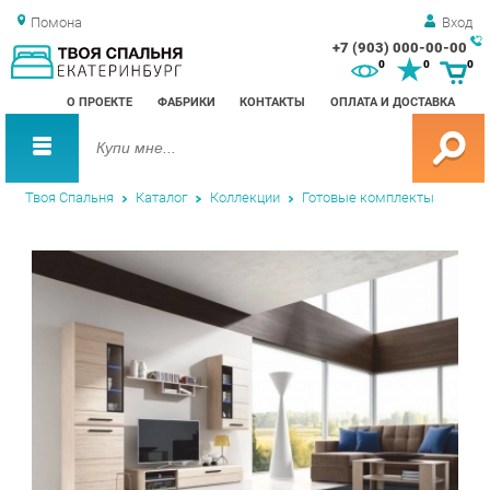
Помона
Вход
+7 (903) 000-00-00
Зак
0
0
0
обр
О ПРОЕКТЕ
ФАБРИКИ
КОНТАКТЫ
ОПЛАТА И ДОСТАВКА
зво
Твоя Спальня
Каталог
Коллекции
Готовые комплекты