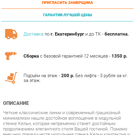
ГАРАНТИЯ ЛУЧШЕЙ ЦЕНЫ
Доставка
по
г. Екатеринбург
и до ТК -
бесплатна.
Сборка
с базовой гарантией
12
месяцев -
1350 р.
Подъём на этаж -
200 р.
Без лифта - 3 рубля за кг.
за этаж.
ОПИСАНИЕ
Четкие классические линии и современный грациозный
минимализм нашли достойное воплощение в модульной
стенке Кельн, которая непременно станет достойным
продолжением элегантного стиля Вашей гостиной. Помимо
внешних преимуществ модульная стенка Кельн компактна и
многофункциональна. В ней можно разместить и предметы
одежды, и книги, и посуду, и другие важные для Вас вещи.
При установке модулей стенки, которые могут быть собраны