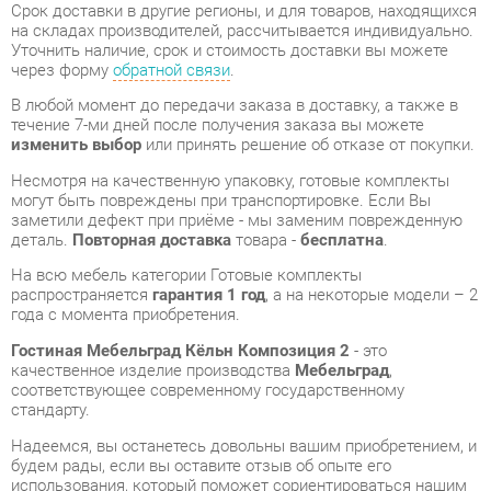
В любой момент до передачи заказа в доставку, а также в
течение 7-ми дней после получения заказа вы можете
изменить выбор
или принять решение об отказе от покупки.
Несмотря на качественную упаковку, готовые комплекты
могут быть повреждены при транспортировке. Если Вы
заметили дефект при приёме - мы заменим поврежденную
деталь.
Повторная доставка
товара -
бесплатна
.
На всю мебель категории Готовые комплекты
распространяется
гарантия 1 год
, а на некоторые модели – 2
года с момента приобретения.
Гостиная Мебельград Кёльн Композиция 2
- это
качественное изделие производства
Мебельград
,
соответствующее современному государственному
стандарту.
Надеемся, вы останетесь довольны вашим приобретением, и
будем рады, если вы оставите отзыв об опыте его
использования, который поможет сориентироваться нашим
будущим покупателям.
Кроме формы
обратной связи
получить развёрнутую
консультацию, фото и видеообзор продукции вы можете по
e-mail, телефону в Екатеринбурге и через мессенджеры