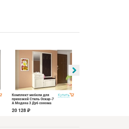
Комплект мебели для
Купить
Спальня Яна Вариант 1
прихожей Стиль Оскар-7
Дуб оксофрд
А Модена 3 Дуб сонома
светлый Крем
20 128 ₽
145 890 ₽