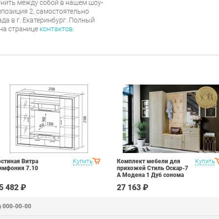
нить между собой в нашем шоу-
мпозиция 2, самостоятельно
ада в г. Екатеринбург. Полный
 на странице
контактов
.
остиная Витра
Купить
Комплект мебели для
Купить
имфония 7.10
прихожей Стиль Оскар-7
А Модена 1 Дуб сонома
светлый Крем
5 482 ₽
27 163 ₽
) 000-00-00