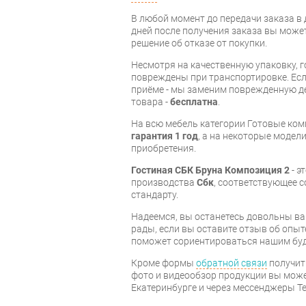
В любой момент до передачи заказа в д
дней после получения заказа вы може
решение об отказе от покупки.
Несмотря на качественную упаковку, 
повреждены при транспортировке. Есл
приёме - мы заменим поврежденную д
товара -
бесплатна
.
На всю мебель категории Готовые ко
гарантия 1 год
, а на некоторые модели
приобретения.
Гостиная СБК Бруна Композиция 2
- э
производства
Сбк
, соответствующее 
стандарту.
Надеемся, вы останетесь довольны ва
рады, если вы оставите отзыв об опыт
поможет сориентироваться нашим бу
Кроме формы
обратной связи
получит
фото и видеообзор продукции вы может
Екатеринбурге и через мессенджеры Te