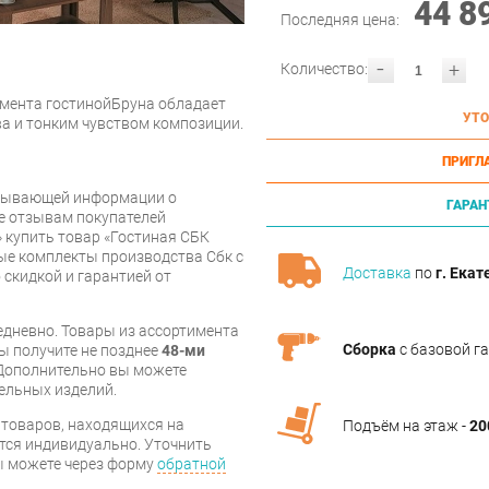
44 8
Последняя цена:
-
+
Количество:
мента гостинойБруна обладает
УТО
 и тонким чувством композиции.
ПРИГЛ
рпывающей информации о
ГАРАН
же отзывам покупателей
 купить товар «Гостиная СБК
ые комплекты производства Сбк с
Доставка
по
г. Екат
 скидкой и гарантией от
дневно. Товары из ассортимента
Сборка
с базовой г
вы получите не позднее
48-ми
Дополнительно вы можете
бельных изделий.
я товаров, находящихся на
Подъём на этаж -
20
тся индивидуально. Уточнить
вы можете через форму
обратной