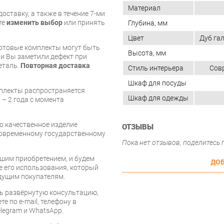
Материал
оставку, а также в течение 7-ми
те
изменить выбор
или принять
Глубина, мм
Цвет
Дуб га
готовые комплекты могут быть
Высота, мм
и Вы заметили дефект при
еталь.
Повторная доставка
Стиль интерьера
Сов
Шкаф для посуды
мплекты распространяется
Шкаф для одежды
 – 2 года с момента
то качественное изделие
ОТЗЫВЫ
современному государственному
Пока нет отзывов, поделитесь
шим приобретением, и будем
ДОБ
е его использования, который
дущим покупателям.
ь развёрнутую консультацию,
е по e-mail, телефону в
legram и WhatsApp.