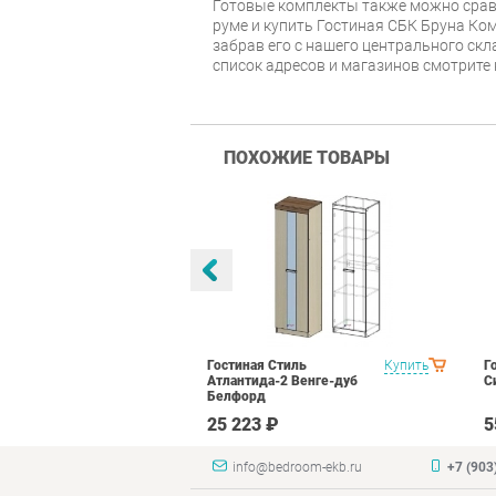
Готовые комплекты также можно срав
руме и купить Гостиная СБК Бруна Ко
забрав его с нашего центрального скл
список адресов и магазинов смотрите
ПОХОЖИЕ ТОВАРЫ
тиль Палермо
Купить
Гостиная Стиль
Купить
Г
Атлантида-2 Венге-дуб
С
Белфорд
₽
25 223 ₽
5
info@bedroom-ekb.ru
+7 (903