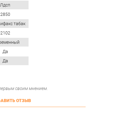
Лдсп
2850
лифакс табак
2102
ременный
Да
Да
 первым своим мнением.
АВИТЬ ОТЗЫВ