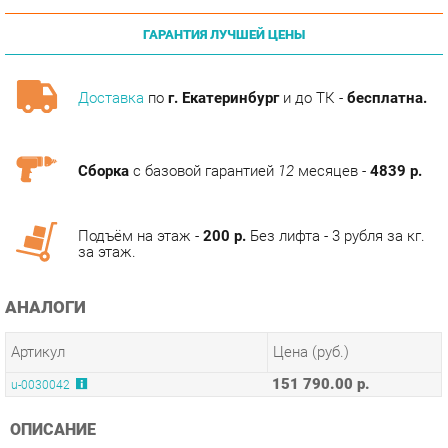
Доставка
по
г. Екатеринбург
и до ТК -
бесплатна.
Сборка
с базовой гарантией
12
месяцев -
4839 р.
Подъём на этаж -
200 р.
Без лифта - 3 рубля за кг.
за этаж.
АНАЛОГИ
Артикул
Цена (руб.)
151 790.00 р.
u-0030042
ОПИСАНИЕ
Данная модульная система для гостиной выпущена в 2010
году и по сей день является лидером продаж. В ней учтены
все современные требования к качеству, внешнему виду и