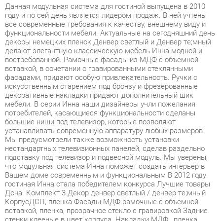
функциональности мебели. Актуальные на сегодняшний день
декоры немецких пленок Денвер светлый и Денвер тe;мный
делают элегантную классическую мебель Инна модной и
востребованной. Рамочные фасады из МДФ с объемной
вставкой, в сочетании с гравированными стеклянными
фасадами, придают особую привлекательность. Ручки с
искусственным старением под бронзу и фрезерованные
декоративные накладки придают дополнительный шик
мебели. В серии Инна наши дизайнеры учли пожелания
потребителей, касающиеся функциональности сделаны
большие ниши под телевизор, которые позволяют
устанавливать современную аппаратуру любых размеров.
Мы предусмотрели также возможность установки
нестандартных телевизионных панелей, сделав раздельно
подставку под телевизор и подвесной модуль. Мы уверены,
что модульная система Инна поможет создать интерьер в
Вашем доме современным и функциональным В 2012 году
гостиная Инна стала победителем конкурса Лучшие товары
Дона. Комплект 3 Декор денвер светлый / денвер тe;мный
КорпусДСП, пленка Фасады МДФ рамочные с объемной
вставкой, пленка, прозрачное стекло с гравировкой Задние
стенки клееные в цвет корпуса. Накладки МДФ , пленка
Способ обработки торцов кромка ПВХ, софтформинг
Фурнитура ручки с искусственным старением под бронзу пр-
во Турция, петли, направляющие роликовые пр-во Россия
Размеры 4728х2248х468 Размер ниши под ТВ 1120х960