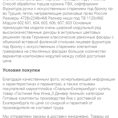
Модули 602 601, 604, 605, 606, 607, 603 Основные
преимущества модели очень широкий модульный ряд
высококачественные декоры в актуальных цветовых
решениях пр-ва Германии классические рамочные фасады с
объемной вставкой филенкой стильная лицевая фурнитура
под бронзу с искусственным старением элегантная
гравировка на стеклянных фасадах большое количество
вариантов компоновки модулей между собой доступная
цена.
Условия покупки
Благодаря качественным фото, исчерпывающей информации
о характеристиках и параметрах, а также отзывам
покупателей маркетплэйса «Спальни-Екатеринбург» купить
товар «Гостиная Яна Инна_3 Денвер темный» категории
Готовые комплекты производства Яна с доставкой из
Екатеринбурга по цене со скидкой и гарантией от
производителя не составит труда.
Мы отправляем заказы в доставку ежедневно. Товары из
ассортимента в наличии на складе в Екатеринбурге вы
получите не позднее
48-ми часов
с момента оформления
заказа. Дополнительно вы можете заказать подъём на этаж
и сборку мебельных изделий.