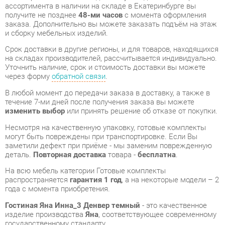
Срок доставки в другие регионы, и для товаров, находящихся
на складах производителей, рассчитывается индивидуально.
Уточнить наличие, срок и стоимость доставки вы можете
через форму
обратной связи
.
В любой момент до передачи заказа в доставку, а также в
течение 7-ми дней после получения заказа вы можете
изменить выбор
или принять решение об отказе от покупки.
Несмотря на качественную упаковку, готовые комплекты
могут быть повреждены при транспортировке. Если Вы
заметили дефект при приёме - мы заменим поврежденную
деталь.
Повторная доставка
товара -
бесплатна
.
На всю мебель категории Готовые комплекты
распространяется
гарантия 1 год
, а на некоторые модели – 2
года с момента приобретения.
Гостиная Яна Инна_3 Денвер темный
- это качественное
изделие производства
Яна
, соответствующее современному
государственному стандарту.
Надеемся, вы останетесь довольны вашим приобретением, и
будем рады, если вы оставите отзыв об опыте его
использования, который поможет сориентироваться нашим
будущим покупателям.