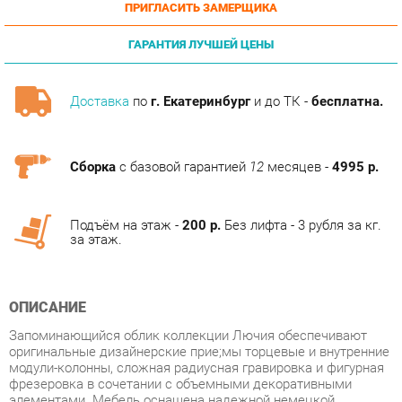
ГАРАНТИЯ ЛУЧШЕЙ ЦЕНЫ
Доставка
по
г. Екатеринбург
и до ТК -
бесплатна.
Сборка
с базовой гарантией
12
месяцев -
4995 р.
Подъём на этаж -
200 р.
Без лифта - 3 рубля за кг.
за этаж.
ОПИСАНИЕ
Запоминающийся облик коллекции Лючия обеспечивают
оригинальные дизайнерские приe;мы торцевые и внутренние
модули-колонны, сложная радиусная гравировка и фигурная
фрезеровка в сочетании с объемными декоративными
элементами. Мебель оснащена надежной немецкой
фурнитурой Hettich и роскошными итальянскими ручками
подсостаренное золото, что является несомненным плюсом
ко всем ее достоинствам.