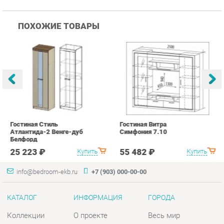
Гостиная Стиль
Гостиная Витра
К
Атлантида-2 Венге-дуб
Симфония 7.10
п
Белфорд
А
с
25 223 ₽
55 482 ₽
Купить
Купить
info@bedroom-ekb.ru
+7 (903) 000-00-00
КАТАЛОГ
ИНФОРМАЦИЯ
ГОРОДА
Коллекции
О проекте
Весь мир
Кровати
Контакты
Екатеринбург
Матрасы
Дизайн
Комоды
Доставка и Оплата
Шкафы
Скидки и Акции
Тумбы
Политика