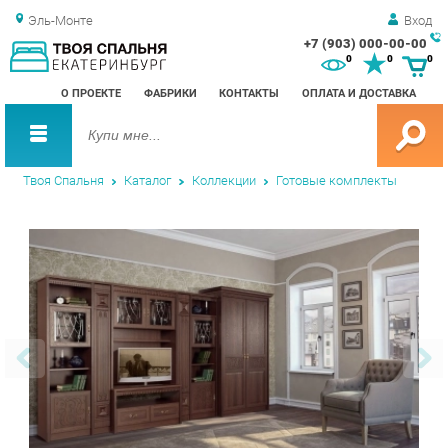
Эль-Монте
Вход
+7 (903) 000-00-00
Зак
0
0
0
обр
О ПРОЕКТЕ
ФАБРИКИ
КОНТАКТЫ
ОПЛАТА И ДОСТАВКА
зво
Твоя Спальня
Каталог
Коллекции
Готовые комплекты