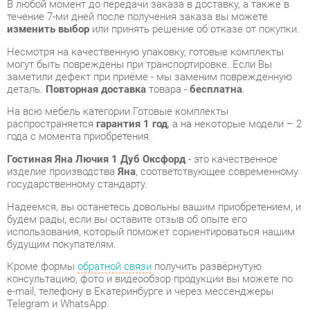
могут быть повреждены при транспортировке. Если Вы
заметили дефект при приёме - мы заменим поврежденную
деталь.
Повторная доставка
товара -
бесплатна
.
На всю мебель категории Готовые комплекты
распространяется
гарантия 1 год
, а на некоторые модели – 2
года с момента приобретения.
Гостиная Яна Лючия 1 Дуб Оксфорд
- это качественное
изделие производства
Яна
, соответствующее современному
государственному стандарту.
Надеемся, вы останетесь довольны вашим приобретением, и
будем рады, если вы оставите отзыв об опыте его
использования, который поможет сориентироваться нашим
будущим покупателям.
Кроме формы
обратной связи
получить развёрнутую
консультацию, фото и видеообзор продукции вы можете по
e-mail, телефону в Екатеринбурге и через мессенджеры
Telegram и WhatsApp.
Готовые комплекты также можно сравнить между собой в
нашем шоу-руме и купить Гостиная Яна Лючия 1 Дуб
Оксфорд, самостоятельно забрав его с нашего центрального
склада в г. Екатеринбург. Полный список адресов и