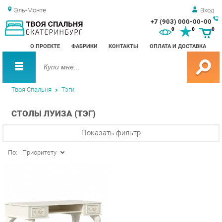
Эль-Монте
Вход
+7 (903) 000-00-00
Зак
0
0
0
обр
О ПРОЕКТЕ
ФАБРИКИ
КОНТАКТЫ
ОПЛАТА И ДОСТАВКА
зво
Твоя Спальня
Тэги
СТОЛЫ ЛУИЗА (ТЭГ)
Показать фильтр
По:
Приоритету