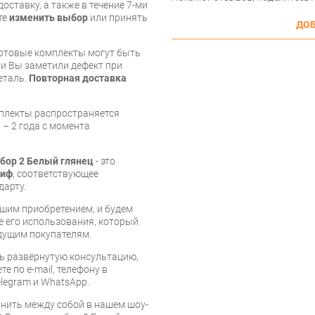
оставку, а также в течение 7-ми
те
изменить выбор
или принять
ДОБ
готовые комплекты могут быть
и Вы заметили дефект при
еталь.
Повторная доставка
мплекты распространяется
 – 2 года с момента
бор 2 Белый глянец
- это
иф
, соответствующее
дарту.
шим приобретением, и будем
е его использования, который
дущим покупателям.
ь развёрнутую консультацию,
е по e-mail, телефону в
legram и WhatsApp.
нить между собой в нашем шоу-