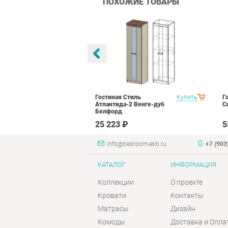
ПОХОЖИЕ ТОВАРЫ
тиль Палермо
Купить
Гостиная Стиль
Купить
Г
Атлантида-2 Венге-дуб
С
Белфорд
₽
25 223 ₽
5
info@bedroom-ekb.ru
+7 (903
КАТАЛОГ
ИНФОРМАЦИЯ
Коллекции
О проекте
Кровати
Контакты
Матрасы
Дизайн
Комоды
Доставка и Опла