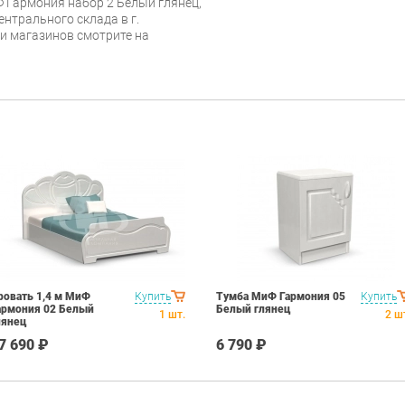
 Гармония набор 2 Белый глянец,
ентрального склада в г.
 и магазинов смотрите на
ровать 1,4 м МиФ
Купить
Тумба МиФ Гармония 05
Купить
армония 02 Белый
Белый глянец
1
шт.
2
ш
лянец
7 690 ₽
6 790 ₽