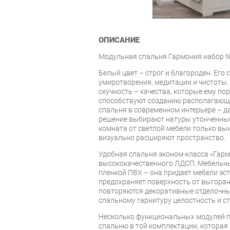
ОПИСАНИЕ
Модульная спальня Гармония набор 
Белый цвет – строг и благороден. Его
умиротворения, медитации и чистоты.
скучность – качества, которые ему по
способствуют созданию располагающе
спальня в современном интерьере – да
решение выбирают натуры утонченны
комната от светлой мебели только вы
визуально расширяют пространство.
Удобная спальня эконом-класса «Гар
высококачественного ЛДСП. Мебельн
пленкой ПВХ – она придает мебели эст
предохраняет поверхность от выгоран
повторяются декоративные отделочны
спальному гарнитуру целостность и с
Несколько функциональных модулей 
спальню в той комплектации, которая