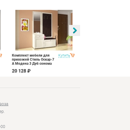
Комплект мебели для
Купить
Спальня Яна Вариант 1
прихожей Стиль Оскар-7
Дуб оксофрд
А Модена 3 Дуб сонома
светлый Крем
20 128 ₽
145 890 ₽
воза
ер.
-00