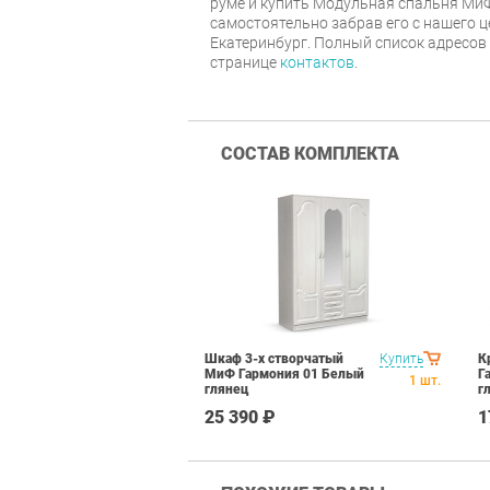
руме и купить Модульная спальня МиФ
самостоятельно забрав его с нашего ц
Екатеринбург. Полный список адресов
странице
контактов
.
СОСТАВ КОМПЛЕКТА
Шкаф 3-х створчатый
Купить
К
МиФ Гармония 01 Белый
Г
1
шт.
глянец
г
25 390 ₽
1