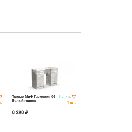
Трюмо МиФ Гармония 06
Купить
Белый глянец
т.
1
шт.
8 290 ₽