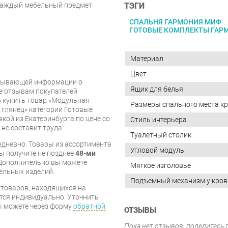
ТЭГИ
 Каждый мебельный предмет
СПАЛЬНЯ ГАРМОНИЯ МИФ
ГОТОВЫЕ КОМПЛЕКТЫ ГАР
Материал
Цвет
рпывающей информации о
Ящик для белья
же отзывам покупателей
» купить товар «Модульная
Размеры спального места кр
глянец» категории Готовые
кой из Екатеринбурга по цене со
Стиль интерьера
 не составит труда.
Туалетный столик
дневно. Товары из ассортимента
Угловой модуль
вы получите не позднее
48-ми
Дополнительно вы можете
Мягкое изголовье
бельных изделий.
Подъемный механизм у кров
я товаров, находящихся на
тся индивидуально. Уточнить
вы можете через форму
обратной
ОТЗЫВЫ
Пока нет отзывов, поделитесь