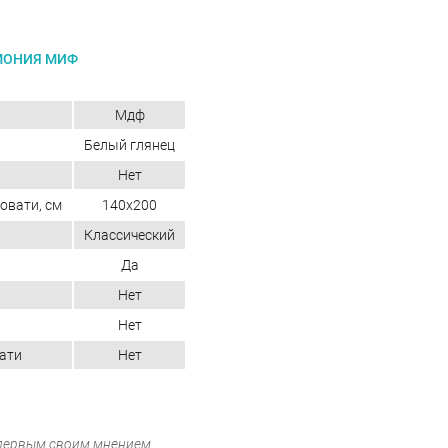
МОНИЯ МИФ
Мдф
Белый глянец
Нет
овати, см
140x200
Классический
Да
Нет
Нет
ати
Нет
 первым своим мнением.