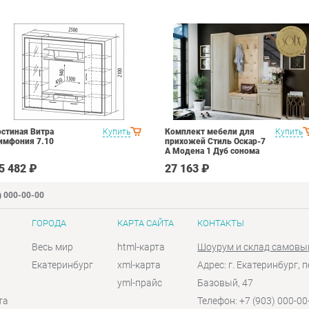
остиная Витра
Купить
Комплект мебели для
Купить
имфония 7.10
прихожей Стиль Оскар-7
А Модена 1 Дуб сонома
светлый Крем
5 482 ₽
27 163 ₽
) 000-00-00
ГОРОДА
КАРТА САЙТА
КОНТАКТЫ
Весь мир
html-карта
Шоурум и склад самовы
Екатеринбург
xml-карта
Адрес: г. Екатеринбург, п
yml-прайс
Базовый, 47
та
Телефон: +7 (903) 000-00