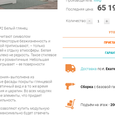
Производитель:
Миф
65 1
Последняя цена:
-
+
Количество:
№2 Белый глянец
УТО
 считают символом
 Некоторые безжизненность и
ПРИГЛ
рой приписывают, – только
й к отдыху атмосферы. Белая
ГАРАН
леко не редкость. Такое стилевое
е и романтичные. Небольшая
игрывает – ее поверхности
Доставка
по
г. Екат
мония» выполнена из
ые фасады покрыты глянцевой
етичный вид и в то же время
Сборка
с базовой г
ия и царапин. Во всех модулях
е элементы, что придает
тильность.
Подъём на этаж -
20
позволяют купить модульную
 максимально будет отвечать