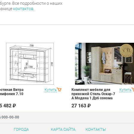
нбурге. Все подробности о наших
транице
контактов
.
остиная Витра
Купить
Комплект мебели для
Купить
имфония 7.10
прихожей Стиль Оскар-7
А Модена 1 Дуб сонома
светлый Крем
5 482 ₽
27 163 ₽
) 000-00-00
ГОРОДА
КАРТА САЙТА
КОНТАКТЫ