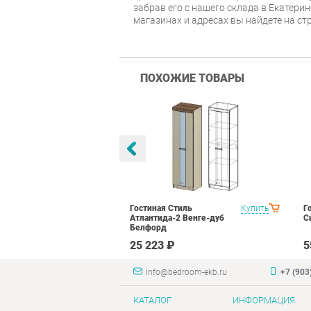
забрав его с нашего склада в Екатери
магазинах и адресах вы найдете на с
ПОХОЖИЕ ТОВАРЫ
оник 2
Купить
Гостиная Стиль
Купить
Г
N16 Дуб
Атлантида-2 Венге-дуб
С
лый глянец
Белфорд
₽
25 223 ₽
5
info@bedroom-ekb.ru
+7 (903
КАТАЛОГ
ИНФОРМАЦИЯ