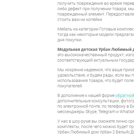
получить повреждения во время перев
либо дефект при получении товара, м
поврежденный элемент. Передоставлен
стоить вам ни копейки.
Мебель из категории Готовые компле
тогда как некоторые модели предлагаю
дня покупки.
Модульная детская Урбан Любимый д
это высококачественный продукт, из
соответствующий актуальным госуда
Мы искренне надеемся, что ваше прио
удовольствие, и будем рады, если вы
использования товара, что будет пол
покупателей.
В дополнение к нашей форме
обратной
дополнительные консультации, фотог
по электронной почте, по телефону в Е
мессенджеры Skype, Telegram и WhatsA
У нас в шоу-руме вы сможете лично с
комплекты, после чего можно будет п
Урбан Любимый дом Урбан 2 Белый/Ду