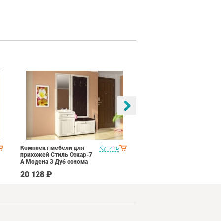
Комплект мебели для
Купить
Спальня Стиль Палермо
прихожей Стиль Оскар-7
1
А Модена 3 Дуб сонома
светлый Крем
20 128 ₽
53 690 ₽