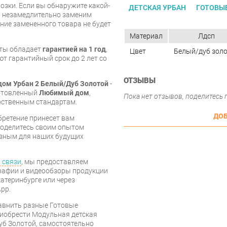
озки. Если вы обнаружите какой-
ДЕТСКАЯ УРБАН
ГОТОВЫ
ы незамедлительно заменим
ие замененного товара не будет
Материал
Лдсп
кты обладает
гарантией на 1 год
,
Цвет
Белый/дуб зол
т гарантийный срок до 2 лет со
ОТЗЫВЫ
ом Урбан 2 Белый/Дуб Золотой
-
готовленный
Любимый дом
,
Пока нет отзывов, поделитесь
рственным стандартам.
ДОБ
бретение принесет вам
 поделитесь своим опытом
езным для наших будущих
 связи
, мы предоставляем
рафии и видеообзоры продукции
катеринбурге или через
pp.
равнить разные Готовые
риобрести Модульная детская
б Золотой, самостоятельно