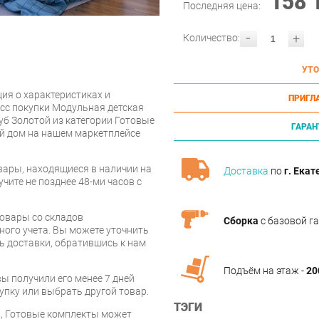
158 
Последняя цена:
-
+
Количество:
УТО
ия о характеристиках и
ПРИГЛ
сс покупки Модульная детская
б Золотой из категории Готовые
ГАРАН
й дом на нашем маркетплейсе
вары, находящиеся в наличии на
Доставка
по
г. Екат
чите не позднее 48-ми часов с
товары со складов
Сборка
с базовой г
ого учета. Вы можете уточнить
ть доставки, обратившись к нам
Подъём на этаж -
20
вы получили его менее 7 дней
упку или выбрать другой товар.
ТЭГИ
и, Готовые комплекты может