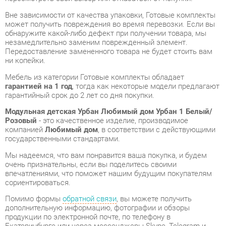
незамедлительно заменим поврежденный элемент.
Передоставление замененного товара не будет стоить вам
ни копейки.
Мебель из категории Готовые комплекты обладает
гарантией на 1 год
, тогда как некоторые модели предлагают
гарантийный срок до 2 лет со дня покупки.
Модульная детская Урбан Любимый дом Урбан 1 Белый/
Розовый
- это качественное изделие, производимое
компанией
Любимый дом
, в соответствии с действующими
государственными стандартами.
Мы надеемся, что вам понравится ваша покупка, и будем
очень признательны, если вы поделитесь своими
впечатлениями, что поможет нашим будущим покупателям
сориентироваться.
Помимо формы
обратной связи
, вы можете получить
дополнительную информацию, фотографии и обзоры
продукции по электронной почте, по телефону в
Екатеринбурге или через мессенджеры Skype, Telegram и
WhatsApp.
Вы можете оценить и сравнить разные Готовые комплекты в
нашем шоу-руме, а затем приобрести Модульная детская
Урбан Любимый дом Урбан 1 Белый/Розовый,