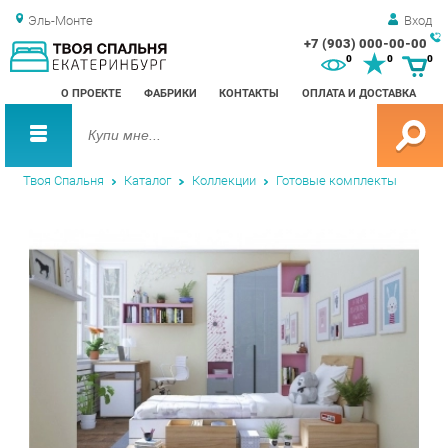
Эль-Монте
Вход
+7 (903) 000-00-00
Зак
0
0
0
обр
О ПРОЕКТЕ
ФАБРИКИ
КОНТАКТЫ
ОПЛАТА И ДОСТАВКА
зво
Твоя Спальня
Каталог
Коллекции
Готовые комплекты