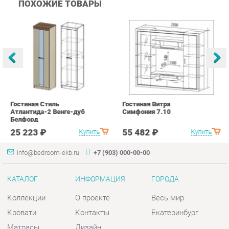
Гостиная Стиль
Гостиная Витра
К
Атлантида-2 Венге-дуб
Симфония 7.10
п
Белфорд
А
с
25 223 ₽
55 482 ₽
Купить
Купить
info@bedroom-ekb.ru
+7 (903) 000-00-00
КАТАЛОГ
ИНФОРМАЦИЯ
ГОРОДА
Коллекции
О проекте
Весь мир
Кровати
Контакты
Екатеринбург
Матрасы
Дизайн
Комоды
Доставка и Оплата
Шкафы
Скидки и Акции
Тумбы
Политика
Зеркала
Гарантия