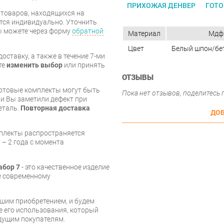
ПРИХОЖАЯ ДЕНВЕР
ГОТО
я товаров, находящихся на
тся индивидуально. Уточнить
вы можете через форму
обратной
Материал
Мдф
Цвет
Белый шпон/бе
оставку, а также в течение 7-ми
те
изменить выбор
или принять
ОТЗЫВЫ
готовые комплекты могут быть
Пока нет отзывов, поделитесь
и Вы заметили дефект при
еталь.
Повторная доставка
ДОБ
мплекты распространяется
 – 2 года с момента
абор 7
- это качественное изделие
е современному
шим приобретением, и будем
е его использования, который
дущим покупателям.