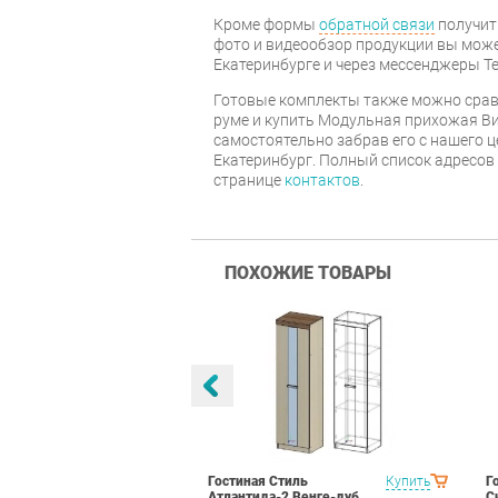
Кроме формы
обратной связи
получит
фото и видеообзор продукции вы может
Екатеринбурге и через мессенджеры Te
Готовые комплекты также можно срав
руме и купить Модульная прихожая Ви
самостоятельно забрав его с нашего ц
Екатеринбург. Полный список адресов
странице
контактов
.
ПОХОЖИЕ ТОВАРЫ
а Вариант 1
Купить
Гостиная Стиль
Купить
Г
рд
Атлантида-2 Венге-дуб
С