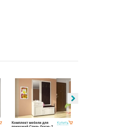
Комплект мебели для
Купить
Спальня Яна Вариант 2
прихожей Стиль Оскар-7
Дуб гарвард