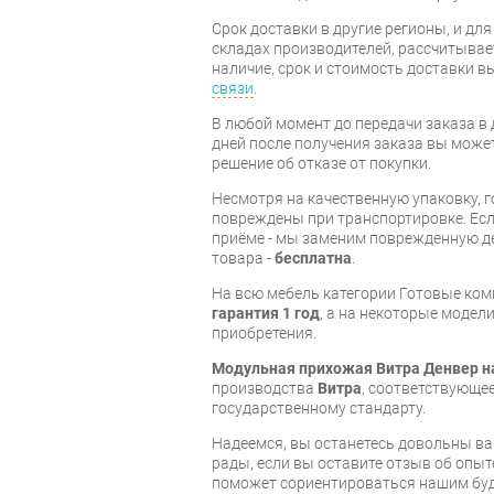
Срок доставки в другие регионы, и дл
складах производителей, рассчитывае
наличие, срок и стоимость доставки 
связи
.
В любой момент до передачи заказа в д
дней после получения заказа вы може
решение об отказе от покупки.
Несмотря на качественную упаковку, 
повреждены при транспортировке. Есл
приёме - мы заменим поврежденную д
товара -
бесплатна
.
На всю мебель категории Готовые ко
гарантия 1 год
, а на некоторые модели
приобретения.
Модульная прихожая Витра Денвер н
производства
Витра
, соответствующе
государственному стандарту.
Надеемся, вы останетесь довольны ва
рады, если вы оставите отзыв об опыт
поможет сориентироваться нашим бу