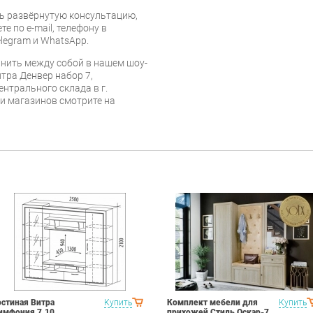
ь развёрнутую консультацию,
е по e-mail, телефону в
legram и WhatsApp.
нить между собой в нашем шоу-
тра Денвер набор 7,
ентрального склада в г.
 и магазинов смотрите на
остиная Витра
Купить
Комплект мебели для
Купить
имфония 7.10
прихожей Стиль Оскар-7