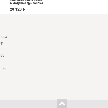
А Модена 3 Дуб сонома
светлый Крем
20 128 ₽
145 190 ₽
воза
ер.
-00
T+5)