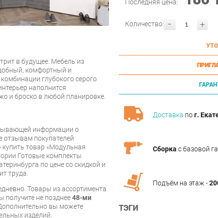
Последняя цена:
-
+
Количество:
УТО
отрит в будущее. Мебель из
ПРИГЛ
удобный, комфортный и
 комбинации глубокого серого
ГАРАН
 интерьер наполнится
жо и броско в любой планировке.
Доставка
по
г. Екат
рпывающей информации о
же отзывам покупателей
» купить товар «Модульная
Сборка
с базовой г
гории Готовые комплекты
атеринбурга по цене со скидкой и
ит труда.
Подъём на этаж -
20
дневно. Товары из ассортимента
вы получите не позднее
48-ми
Дополнительно вы можете
ТЭГИ
бельных изделий.