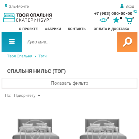
Эль-Монте
Вход
+7 (903) 000-00-00
Зак
0
0
0
обр
О ПРОЕКТЕ
ФАБРИКИ
КОНТАКТЫ
ОПЛАТА И ДОСТАВКА
зво
Твоя Спальня
Тэги
СПАЛЬНЯ НИЛЬС (ТЭГ)
Показать фильтр
По:
Приоритету