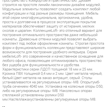
этой серии многофункциональна, эргономична, удобна,
проста и долговечна в процессе эксплуатации покрытие
материалов обеспечивает защиту от истирания, мелких
сколов и царапин. КоллекцияLoft- это отличный вариант для
построения оптимального пространства даже небольшой
комнаты. Древесные оттенки модулей позволят выбрать
комплект под любое оформление комнаты. Строгая простота
форм и функциональность коллекции представляют широкие
возможности для построения удобного интерьера. Серия
мебелиLoft- это современное и качественное оснащение для
любого офиса, позволяющее оптимизировать пространство
без ущерба для функциональности и удобства.
Характеристики серии ЛДСП толщиной 18 мм и 25 мм.
Кромка ПВХ толщиной 0,4 мм и 2 мм. Цвет металла черный,
белый.Цвет металла на заказ антрацит, серый. Столы
устанавливаются на регулируемые опоры -М8. Опорытумб-
труба сечением 4040 мм. Установка на колесные опоры D50,
либо на регулироемые опоры -М8. Наколесных опорах
стеллажей установленны ролики D50
мм.Настеллажахустановленны регулируемые опоры М8.
Условия покупки
Благодаря качественным фото, исчерпывающей информации
о характеристиках и параметрах, а также отзывам
покупателей маркетплэйса «Спальни-Екатеринбург» купить