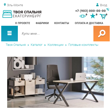
Эль-Монте
Вход
+7 (903) 000-00-00
Зак
0
0
0
обр
О ПРОЕКТЕ
ФАБРИКИ
КОНТАКТЫ
ОПЛАТА И ДОСТАВКА
зво
Твоя Спальня
Каталог
Коллекции
Готовые комплекты