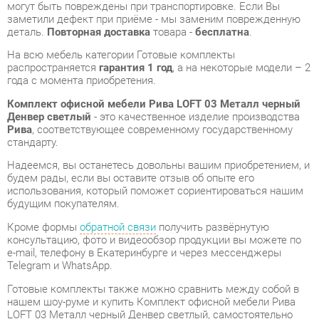
распространяется
гарантия 1 год
, а на некоторые модели – 2
года с момента приобретения.
Комплект офисной мебели Рива LOFT 03 Металл черный
Денвер светлый
- это качественное изделие производства
Рива
, соответствующее современному государственному
стандарту.
Надеемся, вы останетесь довольны вашим приобретением, и
будем рады, если вы оставите отзыв об опыте его
использования, который поможет сориентироваться нашим
будущим покупателям.
Кроме формы
обратной связи
получить развёрнутую
консультацию, фото и видеообзор продукции вы можете по
e-mail, телефону в Екатеринбурге и через мессенджеры
Telegram и WhatsApp.
Готовые комплекты также можно сравнить между собой в
нашем шоу-руме и купить Комплект офисной мебели Рива
LOFT 03 Металл черный Денвер светлый, самостоятельно
забрав его с нашего центрального склада в г. Екатеринбург.
Полный список адресов и магазинов смотрите на странице
контактов
.
Стиль мебели
Современный