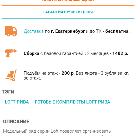
ГАРАНТИЯ ЛУЧШЕЙ ЦЕНЫ
Доставка
по
г. Екатеринбург
и до ТК -
бесплатна.
Сборка
с базовой гарантией
12
месяцев -
1482 р.
Подъём на этаж -
200 р.
Без лифта - 3 рубля за кг.
за этаж.
ТЭГИ
LOFT РИВА
ГОТОВЫЕ КОМПЛЕКТЫ LOFT РИВА
ОПИСАНИЕ
Модельный ряд серии Loft позволяет организовать
пространство с комфортом и практичностью. Дизайн
строится на простоте линийи лаконичном дизайне модулей.
Модульные элементы позволяют создать комплект любой
конфигурации и под разные размеры помещения. Мебель