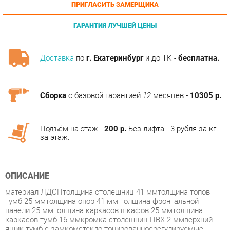
ГАРАНТИЯ ЛУЧШЕЙ ЦЕНЫ
Доставка
по
г. Екатеринбург
и до ТК -
бесплатна.
Сборка
с базовой гарантией
12
месяцев -
10305 р.
Подъём на этаж -
200 р.
Без лифта - 3 рубля за кг.
за этаж.
ОПИСАНИЕ
материал ЛДСПтолщина столешниц 41 ммтолщина топов
тумб 25 ммтолщина опор 41 мм толщина фронтальной
панели 25 ммтолщина каркасов шкафов 25 ммтолщина
каркасов тумб 16 ммкромка столешниц ПВХ 2 ммверхний
ящик тумб с замкомстекло тонированноерегулируемые
опоры
Условия покупки