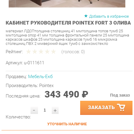
Добавить в избранное
КАБИНЕТ РУКОВОДИТЕЛЯ POINTEX FORT 3 ОЛИВА
материал ЛДСПтолщина столешниц 41 ммтолщина топов тумб 25
ммтолщина опор 41 мм толщина фронтальной панели 25 ммтолщина
каркасов шкафов 25 ммтолщина каркасов тумб 16 ммкромка
столешниц ПВХ 2 ммверхний ящик тумб с замкомстекло
Рейтинг:
(голосов:
0
)
Артикул:
u-0111611
Продавец:
Мебель-Екб
Производитель:
Pointex
343 490 ₽
Под заказ
Последняя цена:
ЗАКАЗАТЬ
-
+
Количество:
УТОЧНИТЬ НАЛИЧИЕ
ПРИГЛАСИТЬ ЗАМЕРЩИКА