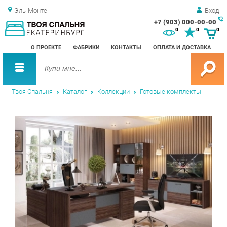
Эль-Монте
Вход
+7 (903) 000-00-00
Зак
0
0
0
обр
О ПРОЕКТЕ
ФАБРИКИ
КОНТАКТЫ
ОПЛАТА И ДОСТАВКА
зво
Твоя Спальня
Каталог
Коллекции
Готовые комплекты