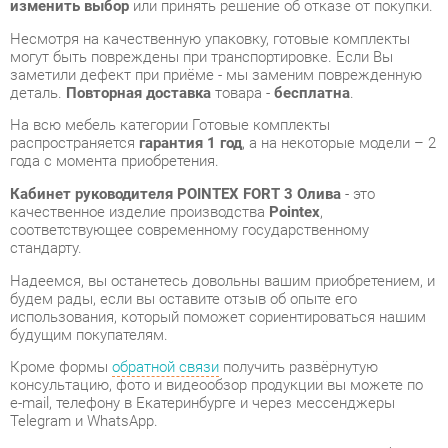
деталь.
Повторная доставка
товара -
бесплатна
.
На всю мебель категории Готовые комплекты
распространяется
гарантия 1 год
, а на некоторые модели – 2
года с момента приобретения.
Кабинет руководителя POINTEX FORT 3 Олива
- это
качественное изделие производства
Pointex
,
соответствующее современному государственному
стандарту.
Надеемся, вы останетесь довольны вашим приобретением, и
будем рады, если вы оставите отзыв об опыте его
использования, который поможет сориентироваться нашим
будущим покупателям.
Кроме формы
обратной связи
получить развёрнутую
консультацию, фото и видеообзор продукции вы можете по
e-mail, телефону в Екатеринбурге и через мессенджеры
Telegram и WhatsApp.
Готовые комплекты также можно сравнить между собой в
нашем шоу-руме и купить Кабинет руководителя POINTEX
FORT 3 Олива, самостоятельно забрав его с нашего
центрального склада в г. Екатеринбург. Полный список
адресов и магазинов смотрите на странице
контактов
.