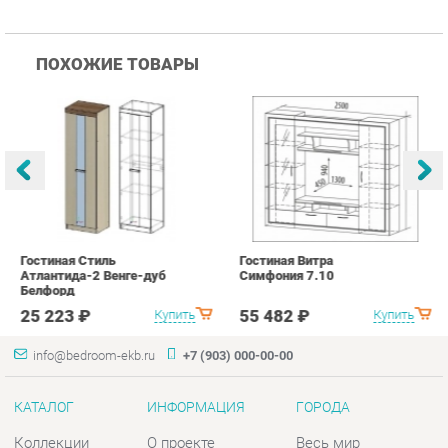
Гостиная Стиль
Гостиная Витра
К
Атлантида-2 Венге-дуб
Симфония 7.10
п
Белфорд
А
с
25 223 ₽
55 482 ₽
Купить
Купить
info@bedroom-ekb.ru
+7 (903) 000-00-00
КАТАЛОГ
ИНФОРМАЦИЯ
ГОРОДА
Коллекции
О проекте
Весь мир
Кровати
Контакты
Екатеринбург
Матрасы
Дизайн
Комоды
Доставка и Оплата
Шкафы
Скидки и Акции