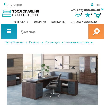
Эль-Монте
Вход
+7 (903) 000-00-00
Зак
0
0
0
обр
О ПРОЕКТЕ
ФАБРИКИ
КОНТАКТЫ
ОПЛАТА И ДОСТАВКА
зво
Твоя Спальня
Каталог
Коллекции
Готовые комплекты