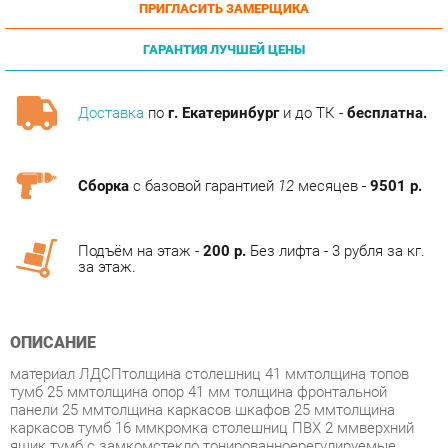
ГАРАНТИЯ ЛУЧШЕЙ ЦЕНЫ
Доставка
по
г. Екатеринбург
и до ТК -
бесплатна.
Сборка
с базовой гарантией
12
месяцев -
9501 р.
Подъём на этаж -
200 р.
Без лифта - 3 рубля за кг.
за этаж.
ОПИСАНИЕ
материал ЛДСПтолщина столешниц 41 ммтолщина топов
тумб 25 ммтолщина опор 41 мм толщина фронтальной
панели 25 ммтолщина каркасов шкафов 25 ммтолщина
каркасов тумб 16 ммкромка столешниц ПВХ 2 ммверхний
ящик тумб с замкомстекло тонированноерегулируемые
опоры
Условия покупки