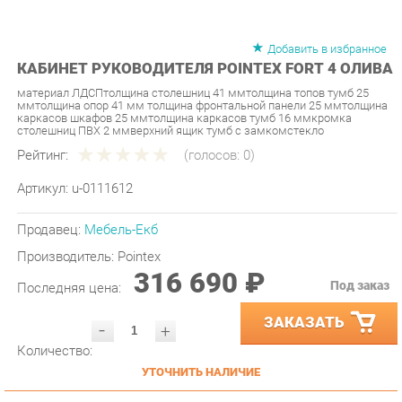
Добавить в избранное
КАБИНЕТ РУКОВОДИТЕЛЯ POINTEX FORT 4 ОЛИВА
материал ЛДСПтолщина столешниц 41 ммтолщина топов тумб 25
ммтолщина опор 41 мм толщина фронтальной панели 25 ммтолщина
каркасов шкафов 25 ммтолщина каркасов тумб 16 ммкромка
столешниц ПВХ 2 ммверхний ящик тумб с замкомстекло
Рейтинг:
(голосов:
0
)
Артикул:
u-0111612
Продавец:
Мебель-Екб
Производитель:
Pointex
316 690 ₽
Под заказ
Последняя цена:
ЗАКАЗАТЬ
-
+
Количество:
УТОЧНИТЬ НАЛИЧИЕ
ПРИГЛАСИТЬ ЗАМЕРЩИКА