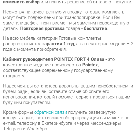
деталь.
Повторная доставка
товара -
бесплатна
.
На всю мебель категории Готовые комплекты
распространяется
гарантия 1 год
, а на некоторые модели – 2
года с момента приобретения.
Кабинет руководителя POINTEX FORT 4 Олива
- это
качественное изделие производства
Pointex
,
соответствующее современному государственному
стандарту.
Надеемся, вы останетесь довольны вашим приобретением, и
будем рады, если вы оставите отзыв об опыте его
использования, который поможет сориентироваться нашим
будущим покупателям.
Кроме формы
обратной связи
получить развёрнутую
консультацию, фото и видеообзор продукции вы можете по
e-mail, телефону в Екатеринбурге и через мессенджеры
Telegram и WhatsApp.
Готовые комплекты также можно сравнить между собой в
нашем шоу-руме и купить Кабинет руководителя POINTEX
FORT 4 Олива, самостоятельно забрав его с нашего
центрального склада в г. Екатеринбург. Полный список
адресов и магазинов смотрите на странице
контактов
.