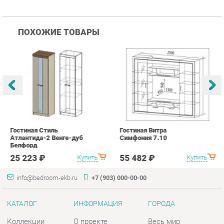
Гостиная Стиль
Гостиная Витра
К
Атлантида-2 Венге-дуб
Симфония 7.10
п
Белфорд
А
с
25 223 ₽
55 482 ₽
Купить
Купить
info@bedroom-ekb.ru
+7 (903) 000-00-00
КАТАЛОГ
ИНФОРМАЦИЯ
ГОРОДА
Коллекции
О проекте
Весь мир
Кровати
Контакты
Екатеринбург
Матрасы
Дизайн
Комоды
Доставка и Оплата
Шкафы
Скидки и Акции