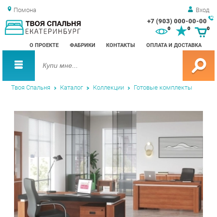
Помона
Вход
+7 (903) 000-00-00
Зак
0
0
0
обр
О ПРОЕКТЕ
ФАБРИКИ
КОНТАКТЫ
ОПЛАТА И ДОСТАВКА
зво
Твоя Спальня
Каталог
Коллекции
Готовые комплекты