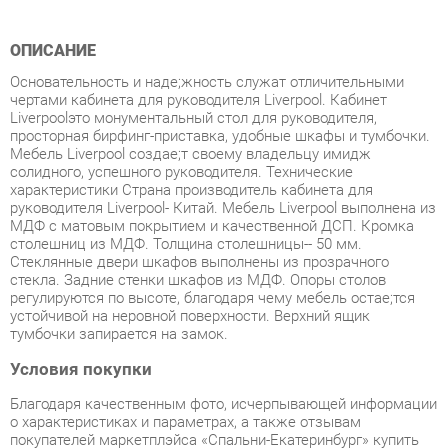
Основательность и надe;жность служат отличительными
чертами кабинета для руководителя Liverpool. Кабинет
Liverpoolэто монументальный стол для руководителя,
просторная бирфинг-приставка, удобные шкафы и тумбочки.
Мебель Liverpool создаe;т своему владельцу имидж
солидного, успешного руководителя. Технические
характеристики Страна производитель кабинета для
руководителя Liverpool- Китай. Мебель Liverpool выполнена из
МДФ с матовым покрытием и качественной ДСП. Кромка
столешниц из МДФ. Толщина столешницы-- 50 мм.
Стеклянные двери шкафов выполнены из прозрачного
стекла. Задние стенки шкафов из МДФ. Опоры столов
регулируются по высоте, благодаря чему мебель остаe;тся
устойчивой на неровной поверхности. Верхний ящик
тумбочки запирается на замок.
Условия покупки
Благодаря качественным фото, исчерпывающей информации
о характеристиках и параметрах, а также отзывам
покупателей маркетплэйса «Спальни-Екатеринбург» купить
товар «Кабинет руководителя POINTEX Liverpool 3 Орех»
категории Готовые комплекты производства Pointex с
доставкой из Екатеринбурга по цене со скидкой и гарантией
от производителя не составит труда.