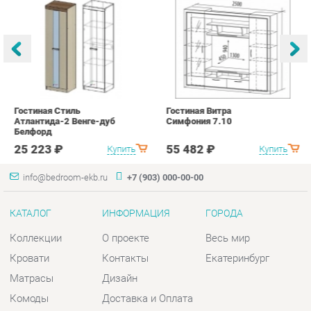
Гостиная Стиль
Гостиная Витра
К
Атлантида-2 Венге-дуб
Симфония 7.10
п
Белфорд
А
с
25 223 ₽
55 482 ₽
Купить
Купить
info@bedroom-ekb.ru
+7 (903) 000-00-00
КАТАЛОГ
ИНФОРМАЦИЯ
ГОРОДА
Коллекции
О проекте
Весь мир
Кровати
Контакты
Екатеринбург
Матрасы
Дизайн
Комоды
Доставка и Оплата
Шкафы
Скидки и Акции
Тумбы
Политика
Зеркала
Гарантия
Столы
Помощь
Мягкая мебель