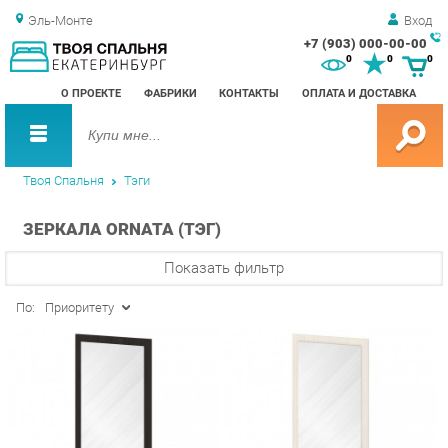
Эль-Монте
Вход
+7 (903) 000-00-00
Зак
0
0
0
обр
О ПРОЕКТЕ
ФАБРИКИ
КОНТАКТЫ
ОПЛАТА И ДОСТАВКА
зво
Твоя Спальня
Тэги
ЗЕРКАЛА ORNATA (ТЭГ)
Показать фильтр
По:
Приоритету