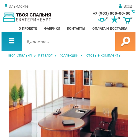
Эль-Монте
Вход
+7 (903) 000-00-00
Зак
0
0
0
обр
О ПРОЕКТЕ
ФАБРИКИ
КОНТАКТЫ
ОПЛАТА И ДОСТАВКА
зво
Твоя Спальня
Каталог
Коллекции
Готовые комплекты