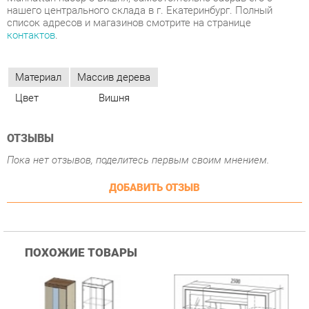
Цвет
Вишня
ОТЗЫВЫ
Пока нет отзывов, поделитесь первым своим мнением.
ДОБАВИТЬ ОТЗЫВ
ПОХОЖИЕ ТОВАРЫ
Гостиная Стиль
Гостиная Витра
К
Атлантида-2 Венге-дуб
Симфония 7.10
п