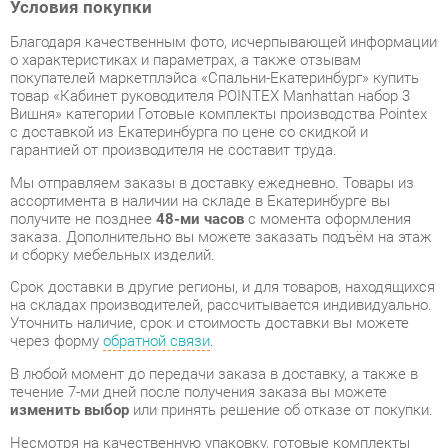
покупателей маркетплэйса «Спальни-Екатеринбург» купить
товар «Кабинет руководителя POINTEX Manhattan набор 3
Вишня» категории Готовые комплекты производства Pointex
с доставкой из Екатеринбурга по цене со скидкой и
гарантией от производителя не составит труда.
Мы отправляем заказы в доставку ежедневно. Товары из
ассортимента в наличии на складе в Екатеринбурге вы
получите не позднее
48-ми часов
с момента оформления
заказа. Дополнительно вы можете заказать подъём на этаж
и сборку мебельных изделий.
Срок доставки в другие регионы, и для товаров, находящихся
на складах производителей, рассчитывается индивидуально.
Уточнить наличие, срок и стоимость доставки вы можете
через форму
обратной связи
.
В любой момент до передачи заказа в доставку, а также в
течение 7-ми дней после получения заказа вы можете
изменить выбор
или принять решение об отказе от покупки.
Несмотря на качественную упаковку, готовые комплекты
могут быть повреждены при транспортировке. Если Вы
заметили дефект при приёме - мы заменим поврежденную
деталь.
Повторная доставка
товара -
бесплатна
.
На всю мебель категории Готовые комплекты