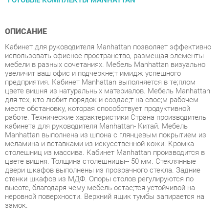
ОПИСАНИЕ
Кабинет для руководителя Manhattan позволяет эффективно
использовать офисное пространство, размещая элементы
мебели в разных сочетаниях. Мебель Manhattan визуально
увеличит ваш офис и подчеркнe;т имидж успешного
предприятия. Кабинет Manhattan выполняется в тe;плом
цвете вишня из натуральных материалов. Мебель Manhattan
для тех, кто любит порядок и создаe;т на своe;м рабочем
месте обстановку, которая способствует продуктивной
работе. Технические характеристики Страна производитель
кабинета для руководителя Manhattan- Китай. Мебель
Manhattan выполнена из шпона с глянцевым покрытием из
меламина и вставками из искусственной кожи. Кромка
столешниц из массива. Кабинет Manhattan производится в
цвете вишня. Толщина столешницы-- 50 мм. Стеклянные
двери шкафов выполнены из прозрачного стекла. Задние
стенки шкафов из МДФ. Опоры столов регулируются по
высоте, благодаря чему мебель остаe;тся устойчивой на
неровной поверхности. Верхний ящик тумбы запирается на
замок.
Условия покупки
Благодаря качественным фото, исчерпывающей информации
о характеристиках и параметрах, а также отзывам