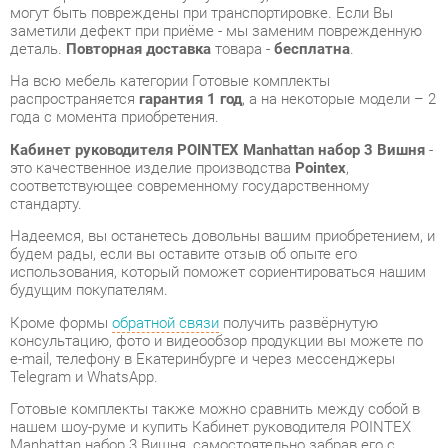
распространяется
гарантия 1 год
, а на некоторые модели – 2
года с момента приобретения.
Кабинет руководителя POINTEX Manhattan набор 3 Вишня
-
это качественное изделие производства
Pointex
,
соответствующее современному государственному
стандарту.
Надеемся, вы останетесь довольны вашим приобретением, и
будем рады, если вы оставите отзыв об опыте его
использования, который поможет сориентироваться нашим
будущим покупателям.
Кроме формы
обратной связи
получить развёрнутую
консультацию, фото и видеообзор продукции вы можете по
e-mail, телефону в Екатеринбурге и через мессенджеры
Telegram и WhatsApp.
Готовые комплекты также можно сравнить между собой в
нашем шоу-руме и купить Кабинет руководителя POINTEX
Manhattan набор 3 Вишня, самостоятельно забрав его с
нашего центрального склада в г. Екатеринбург. Полный
список адресов и магазинов смотрите на странице
контактов
.
Материал
Массив дерева