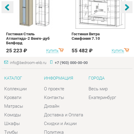
Белфорд
А
с
25 223 ₽
55 482 ₽
Купить
Купить
info@bedroom-ekb.ru
+7 (903) 000-00-00
КАТАЛОГ
ИНФОРМАЦИЯ
ГОРОДА
Коллекции
О проекте
Весь мир
Кровати
Контакты
Екатеринбург
Матрасы
Дизайн
Комоды
Доставка и Оплата
Шкафы
Скидки и Акции
Тумбы
Политика
Зеркала
Гарантия
Столы
Помощь
Мягкая мебель
Комплектующие