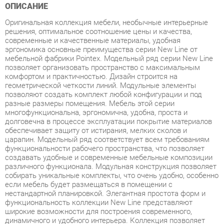
решения, оптимальное соотношение цены и качества,
современные и качественные материалы, удобная
эргономика основные преимущества серии New Line от
мебельной фабрики Pointex. Модельный ряд серии New Line
позволяет организовать пространство с максимальным
комфортом и практичностью. Дизайн строится на
геометрической четкости линий. Модульные элементы
позволяют создать комплект любой конфигурации и под
разные размеры помещения. Мебель этой серии
многофункциональна, эргономична, удобна, проста и
долговечна в процессе эксплуатации покрытие материалов
обеспечивает защиту от истирания, мелких сколов и
царапин. Модельный ряд соответствует всем требованиям
функциональности рабочего пространства, что позволяет
создавать удобные и современные мебельные композиции
различного функционала. Модульная конструкция позволяет
собирать уникальные комплекты, что очень удобно, особенно
если мебель будет размещаться в помещении с
нестандартной планировкой. Элегантная простота форм и
функциональность коллекции New Line представляют
широкие возможности для построения современного,
динамичного и удобного интерьера. Коллекция позволяет
создать удобное рабочее место и зону для хранения с
максимальным комфортом. New Line - это отличное решение
для обеспечения комфортных условий для работы, а также
современное и качественное оснащение для офиса в