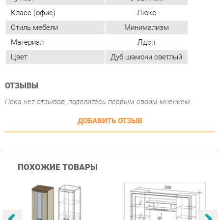
ОТЗЫВЫ
Пока нет отзывов, поделитесь первым своим мнением.
ДОБАВИТЬ ОТЗЫВ
ПОХОЖИЕ ТОВАРЫ
Гостиная Стиль
Гостиная Витра
К
Атлантида-2 Венге-дуб
Симфония 7.10
п
Белфорд
А
с
25 223 ₽
55 482 ₽
Купить
Купить