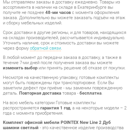
Срок доставки в другие регионы, и для товаров, находящихся
на складах производителей, рассчитывается индивидуально.
Уточнить наличие, срок и стоимость доставки вы можете
через форму
обратной связи
.
В любой момент до передачи заказа в доставку, а также в
течение 7-ми дней после получения заказа вы можете
изменить выбор
или принять решение об отказе от покупки.
Несмотря на качественную упаковку, готовые комплекты
могут быть повреждены при транспортировке. Если Вы
заметили дефект при приёме - мы заменим поврежденную
деталь.
Повторная доставка
товара -
бесплатна
.
На всю мебель категории Готовые комплекты
распространяется
гарантия 1 год
, а на некоторые модели – 2
года с момента приобретения.
Комплект офисной мебели POINTEX New Line 2 Дуб
шамони светлый
- это качественное изделие производства
Pointex
, соответствующее современному государственному
стандарту.
Надеемся, вы останетесь довольны вашим приобретением, и
будем рады, если вы оставите отзыв об опыте его
использования, который поможет сориентироваться нашим