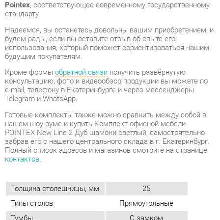
будущим покупателям.
Кроме формы
обратной связи
получить развёрнутую
консультацию, фото и видеообзор продукции вы можете по
e-mail, телефону в Екатеринбурге и через мессенджеры
Telegram и WhatsApp.
Готовые комплекты также можно сравнить между собой в
нашем шоу-руме и купить Комплект офисной мебели
POINTEX New Line 2 Дуб шамони светлый, самостоятельно
забрав его с нашего центрального склада в г. Екатеринбург.
Полный список адресов и магазинов смотрите на странице
контактов
.
Толщина столешницы, мм
25
Типы столов
Прямоугольные
Тумбы
С замком
Класс (офис)
Люкс
Стиль мебели
Минимализм
Материал
Лдсп
Цвет
Дуб шамони светлый