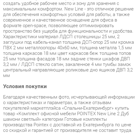
формате open-space, позволяющее оптимизировать
пространство без ущерба для функциональности и удобства.
Характеристики материал ЛДСП столешницы 25 мм, 2
заглушки под кабель-канал толщина ДСП-опор 25 мм кромка
ПВХ 2 мм металлоопоры 40х60 мм, толщина металла 1,5 мм
толщина каркасов 18 мм цвет каркасов беж толщина топов
25 мм толщина фасадов 18 мм задние стенки шкафов ДВП
3,2 мм / ЛДСП стекло сатин, закаленное 4 мм тумбы замок
центральный направляющие роликовые дно ящиков ДВП 3,2
мм
Условия покупки
Благодаря качественным фото, исчерпывающей информации
о характеристиках и параметрах, а также отзывам
покупателей маркетплэйса «Спальни-Екатеринбург» купить
товар «Комплект офисной мебели POINTEX New Line 2 Дуб
шамони светлый» категории Готовые комплекты
производства Pointex с доставкой из Екатеринбурга по цене
со скидкой и гарантией от производителя не составит труда.
Мы отправляем заказы в доставку ежедневно. Товары из
ассортимента в наличии на складе в Екатеринбурге вы
получите не позднее
48-ми часов
с момента оформления
заказа. Дополнительно вы можете заказать подъём на этаж
и сборку мебельных изделий.