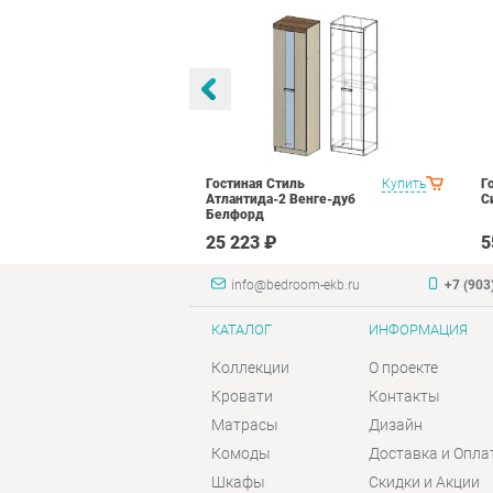
тиль Палермо
Купить
Гостиная Стиль
Купить
Г
Атлантида-2 Венге-дуб
С
Белфорд
₽
25 223 ₽
5
info@bedroom-ekb.ru
+7 (903
КАТАЛОГ
ИНФОРМАЦИЯ
Коллекции
О проекте
Кровати
Контакты
Матрасы
Дизайн
Комоды
Доставка и Опла
Шкафы
Скидки и Акции