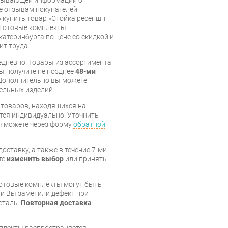
рпывающей информации о
же отзывам покупателей
 купить товар «Стойка ресепшн
и Готовые комплекты
катеринбурга по цене со скидкой и
ит труда.
дневно. Товары из ассортимента
вы получите не позднее
48-ми
Дополнительно вы можете
бельных изделий.
я товаров, находящихся на
тся индивидуально. Уточнить
вы можете через форму
обратной
оставку, а также в течение 7-ми
те
изменить выбор
или принять
готовые комплекты могут быть
и Вы заметили дефект при
еталь.
Повторная доставка