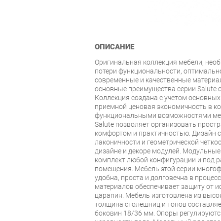
ОПИСАНИЕ
Оригинальная коллекция мебели, нео
потери функциональности, оптимально
современные и качественные материа
основные преимущества серии Salute о
Коллекция создана с учетом основных
приемной ценовая экономичность в к
функциональными возможностями меб
Salute позволяет организовать прос
комфортом и практичностью. Дизайн с
лаконичности и геометрической четкос
дизайне и декоре модулей. Модульны
комплект любой конфигурации и под 
помещения. Мебель этой серии многоф
удобна, проста и долговечна в процес
материалов обеспечивает защиту от и
царапин. Мебель изготовлена из выс
толщина столешниц и топов составляе
боковин 18/36 мм. Опоры регулируютс