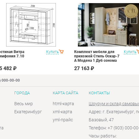
остиная Витра
Купить
Комплект мебели для
Купить
имфония 7.10
прихожей Стиль Оскар-7
А Модена 1 Дуб сонома
светлый Крем
5 482 ₽
27 163 ₽
) 000-00-00
ГОРОДА
КАРТА САЙТА
КОНТАКТЫ
Весь мир
html-карта
Шоурум и склад самовы
Екатеринбург
xml-карта
Адрес: г. Екатеринбург, п
yml-прайс
Базовый, 47
та
Телефон: +7 (903) 000-00
Часы работы: