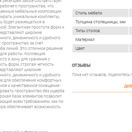
 ресепшен Salute соответствует
абочего пространства, что
еменные мебельные композиции.
Стиль мебели
бирать уникальные комплекты,
ль будет размещаться в
Толщина столешницы, мм
ой. Элегантная простота форм и
Типы столов
представляют широкие
нного, динамичного и удобного
Материал
 пространство за счет
ба линий. Это отличное решение
Цвет
 для работы. Коллекция
сто и зону для хранения с
ть форм, строгая четкость
ОТЗЫВЫ
редставляют широкие
Пока нет отзывов, поделитесь
нного, динамичного и удобного
ение для обеспечения комфортных
нное и качественное оснащение
ДОБ
ровать пространство без ущерба
рокая база элементов позволит
ающий всем требованиям, как по
тура обеспечивает возможность