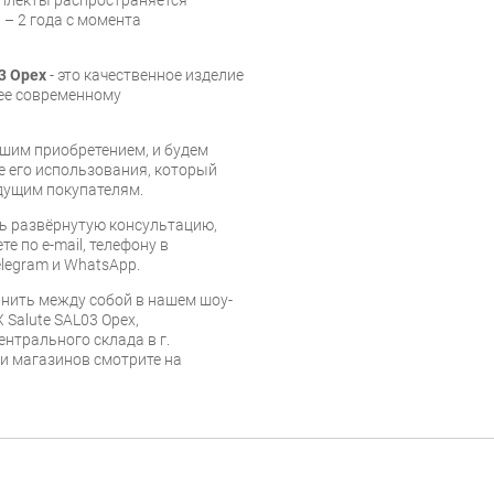
мплекты распространяется
 – 2 года с момента
3 Орех
- это качественное изделие
ее современному
шим приобретением, и будем
е его использования, который
дущим покупателям.
ь развёрнутую консультацию,
е по e-mail, телефону в
legram и WhatsApp.
нить между собой в нашем шоу-
 Salute SAL03 Орех,
ентрального склада в г.
 и магазинов смотрите на