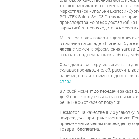
Благодаря качественным фото, исче
характеристиках и параметрах, а так
маркетплэйса «Спальни-Екатеринбург»
POINTEX Salute SAL03 Орех» категори
производства Pointex с доставкой из Е
гарантией от производителя не состав
Мы отправляем заказы в доставку еже
в наличии на складе в Екатеринбурге 
часов
с момента оформления заказа. 
заказать подъём на этаж и сборку ме
Срок доставки в другие регионы, и дл
складах производителей, рассчитывае
наличие, срок и стоимость доставки 
связи
.
В любой момент до передачи заказа в д
дней после получения заказа вы може
решение об отказе от покупки.
Несмотря на качественную упаковку, 
повреждены при транспортировке. Есл
приёме - мы заменим поврежденную д
товара -
бесплатна
.