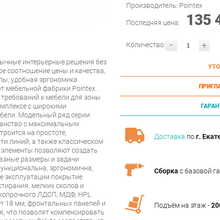
Производитель:
Pointex
135 
Последняя цена:
-
+
Количество:
бычные интерьерные решения без
УТО
е соотношение цены и качества,
лы, удобная эргономика
ПРИГЛ
т мебельной фабрики Pointex.
 требований к мебели для зоны
омплексе с широкими
ГАРАН
ели. Модельный ряд серии
транство с максимальным
троится на простоте,
Доставка
по
г. Екат
ти линий, а также классическом
е элементы позволяют создать
разные размеры и задачи
ункциональна, эргономична,
Сборка
с базовой г
се эксплуатации покрытие
стирания, мелких сколов и
окопрочного ЛДСП, МДФ, HPL
т 18 мм, фронтальных панелей и
Подъём на этаж -
20
я, что позволят компенсировать