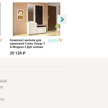
Комплект мебели для
Купить
Спальня Яна Вариант 1
прихожей Стиль Оскар-7
Дуб оксофрд
А Модена 3 Дуб сонома
светлый Крем
20 128 ₽
145 890 ₽
воза
ер.
-00