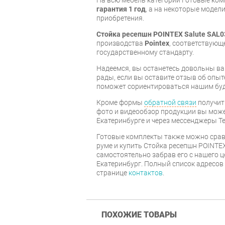
На всю мебель категории Готовые ко
гарантия 1 год
, а на некоторые модели
приобретения.
Стойка ресепшн POINTEX Salute SAL0
производства
Pointex
, соответствующ
государственному стандарту.
Надеемся, вы останетесь довольны ва
рады, если вы оставите отзыв об опыт
поможет сориентироваться нашим бу
Кроме формы
обратной связи
получит
фото и видеообзор продукции вы может
Екатеринбурге и через мессенджеры Te
Готовые комплекты также можно срав
руме и купить Стойка ресепшн POINTEX
самостоятельно забрав его с нашего ц
Екатеринбург. Полный список адресов
странице
контактов
.
ПОХОЖИЕ ТОВАРЫ