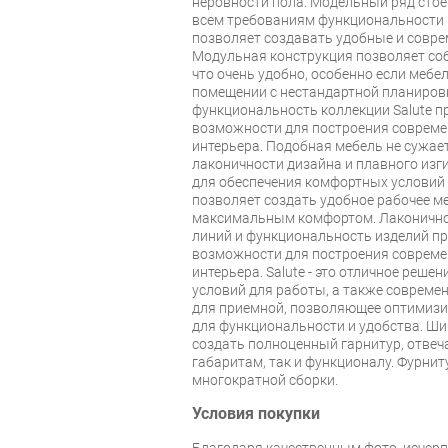
неровности пола. Модельный ряд стоек
всем требованиям функциональности р
позволяет создавать удобные и совр
Модульная конструкция позволяет со
что очень удобно, особенно если мебе
помещении с нестандартной планировк
функциональность коллекции Salute 
возможности для построения совреме
интерьера. Подобная мебель не сужает
лаконичности дизайна и плавного изги
для обеспечения комфортных условий
позволяет создать удобное рабочее ме
максимальным комфортом. Лаконичнос
линий и функциональность изделий п
возможности для построения совреме
интерьера. Salute - это отличное реш
условий для работы, а также совреме
для приемной, позволяющее оптимизи
для функциональности и удобства. Ши
создать полноценный гарнитур, отвеч
габаритам, так и функционалу. Фурни
многократной сборки.
Условия покупки